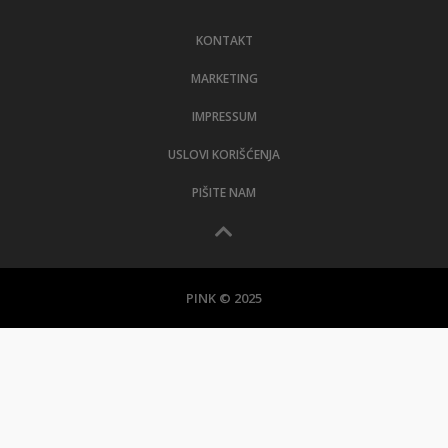
LIFESTYLE
KONTAKT
EXTRA
MARKETING
IMPRESSUM
USLOVI KORIŠĆENJA
PIŠITE NAM
PINK © 2025