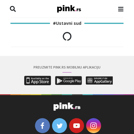
NASLOVNA
#Ustavni sud
VESTI
ZADRUGA
SHOWBIZ
PREUZMITE PINK.RS MOBILNU APLIKACIJU
HRONIKA
PINKOVE ZVEZDE
ODEON
SPORT