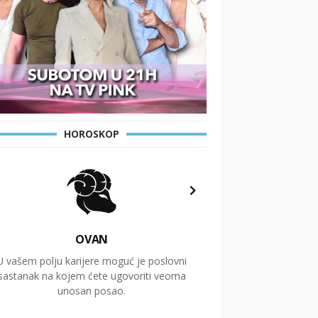
HOROSKOP
OVAN
U vašem polju karijere moguć je poslovni
Putovanja i čitav niz
sastanak na kojem ćete ugovoriti veoma
glavnu temu ovog 
unosan posao.
temelje dugoro