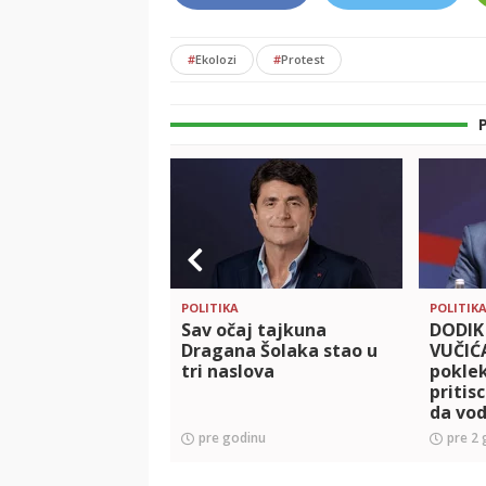
#
Ekolozi
#
Protest
POLITIKA
POLITIK
Sav očaj tajkuna
DODIK
Dragana Šolaka stao u
VUČIĆ
tri naslova
poklek
pritis
da vod
napret
pre godinu
pre 2 