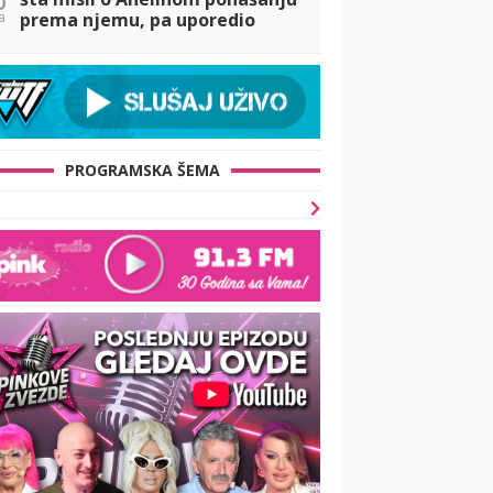
a
prema njemu, pa uporedio
Ahmiće i Durdžiće! (VIDEO)
PROGRAMSKA ŠEMA