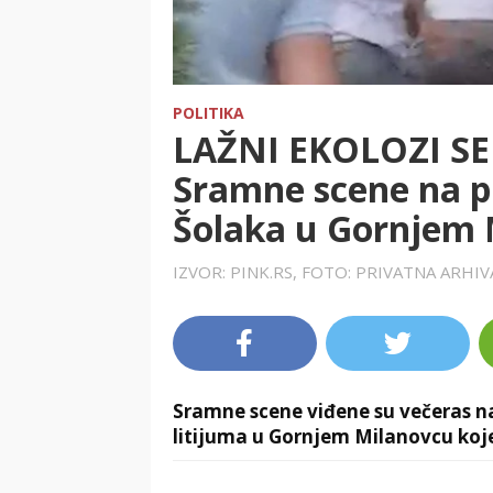
POLITIKA
LAŽNI EKOLOZI S
Sramne scene na pr
Šolaka u Gornjem 
IZVOR: PINK.RS, FOTO: PRIVATNA ARHI
Sramne scene viđene su večeras na
litijuma u Gornjem Milanovcu koje