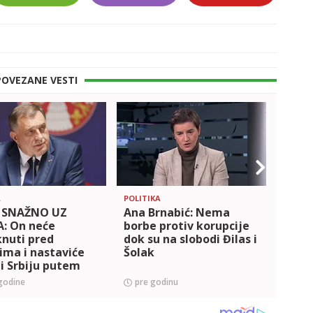
POVEZANE VESTI
A
POLITIKA
DOMAĆ
 SNAŽNO UZ
Ana Brnabić: Nema
DANA
A: On neće
borbe protiv korupcije
ZOKI
nuti pred
dok su na slobodi Đilas i
LJUDI
cima i nastaviće
Šolak
SAMO
i Srbiju putem
Grob
ka i razvoja
jauc
godine
pre godinu
pre 
a poj