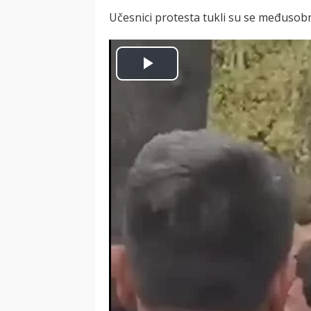
Učesnici protesta tukli su se međusobn
Play
Video