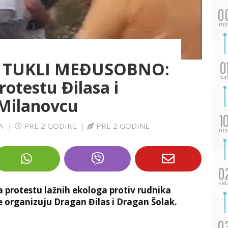
0
mi
E TUKLI MEĐUSOBNO:
0
sa
otestu Đilasa i
Milanovcu
1
VA
|
PRE 2 GODINE
|
PRE 2 GODINE
mi
0
sat
 protestu lažnih ekologa protiv rudnika
 organizuju Dragan Đilas i Dragan Šolak.
0