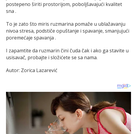
postepeno širiti prostorijom, poboljšavajući kvalitet
sna .
To je zato što miris ruzmarina pomaže u ublažavanju
nivoa stresa, podstiče opuštanje i spavanje, smanjujući
poremećaje spavanja .
I zapamtite da ruzmarin čini čuda čak i ako ga stavite u
usisavač, probajte i složićete se sa nama.
Autor: Zorica Lazarević