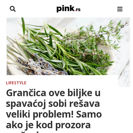
NASLOVNA
VESTI
ZADRUGA
SHOWBIZ
HRONIKA
LIFESTYLE
Grančica ove biljke u
FARMERI
spavaćoj sobi rešava
veliki problem! Samo
TV
ako je kod prozora
SPORT