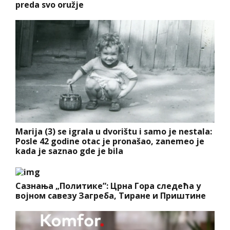
preda svo oružje
Marija (3) se igrala u dvorištu i samo je nestala:
Posle 42 godine otac je pronašao, zanemeo je
kada je saznao gde je bila
Сазнања „Политике”: Црна Гора следећа у
војном савезу Загреба, Тиране и Приштине