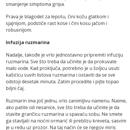
smanjenje simptoma gripa.
Prava je blagodet za lepotu, čini kožu glatkom i
sjajnijom, podstiče rast kose i čini kosu jačom i
robusnijom.
Infuzija ruzmarina
Nadalje, takođe je vrlo jednostavno pripremiti infuziju
ruzmarina. Sve što treba da učinite je da prokuvate
malo vode. Kad proključa, potrebno je u šoljicu usuti
kašićicu suvih listova ruzmarina i ostaviti da se sve
odstoji desetak minuta. Zatim procedite i pijte topao
biljni čaj .
Ruzmarin ima još jednu, vrlo zanimljivu namenu. Naime,
ako patite od nesanice, sve što treba da učinite je da
stavite grančicu ruzmarina u spavaću sobu. Ne smete
ga stavljati na noćni ormarić ili preblizu kreveta, sasvim
je u redu uz prozor. Na taj način će se njegov miris