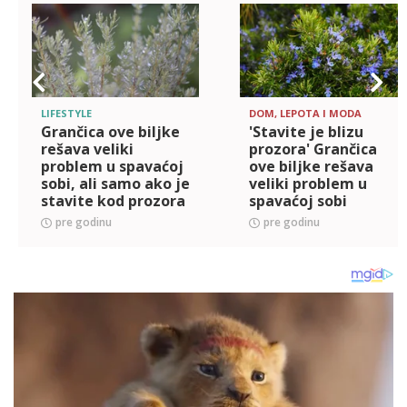
LIFESTYLE
DOM, LEPOTA I MODA
Grančica ove biljke
'Stavite je blizu
rešava veliki
prozora' Grančica
problem u spavaćoj
ove biljke rešava
sobi, ali samo ako je
veliki problem u
stavite kod prozora
spavaćoj sobi
pre godinu
pre godinu