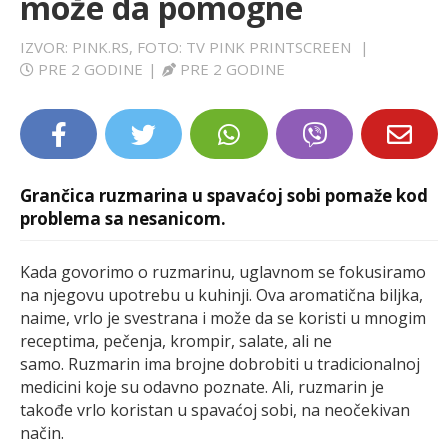
može da pomogne
LIFESTYLE
IZVOR: PINK.RS, FOTO: TV PINK PRINTSCREEN
|
PRE 2 GODINE
|
PRE 2 GODINE
EXTRA
Grančica ruzmarina u spavaćoj sobi pomaže kod
problema sa nesanicom.
Kada govorimo o ruzmarinu, uglavnom se fokusiramo
na njegovu upotrebu u kuhinji. Ova aromatična biljka,
naime, vrlo je svestrana i može da se koristi u mnogim
receptima, pečenja, krompir, salate, ali ne
samo. Ruzmarin ima brojne dobrobiti u tradicionalnoj
medicini koje su odavno poznate. Ali, ruzmarin je
takođe vrlo koristan u spavaćoj sobi, na neočekivan
način.