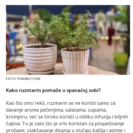
FOTO: PIXABAY.COM
Kako ruzmarin pomaže u spavaćoj sobi?
Kao što smo rekli, ruzmarin se ne koristi samo za
davanje arome pečenjima, salatama, supama,
krompiru, već se široko koristi u obliku infuzija i biljnih
čajeva. To je zato što je vrlo koristan za pospešivanje
probave, olakšavanje disanja u slučaju kašlja i astme i