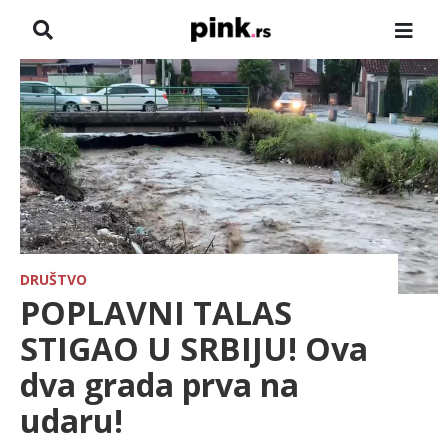
NASLOVNA
VESTI
ZADRUGA
SHOWBIZ
HRONIKA
DRUŠTVO
POPLAVNI TALAS
FARMERI
STIGAO U SRBIJU! Ova
dva grada prva na
TV
udaru!
SPORT