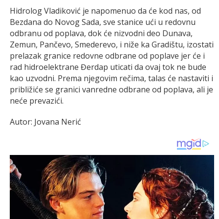
Hidrolog Vladiković je napomenuo da će kod nas, od
Bezdana do Novog Sada, sve stanice ući u redovnu
odbranu od poplava, dok će nizvodni deo Dunava,
Zemun, Pančevo, Smederevo, i niže ka Gradištu, izostati
prelazak granice redovne odbrane od poplave jer će i
rad hidroelektrane Đerdap uticati da ovaj tok ne bude
kao uzvodni. Prema njegovim rečima, talas će nastaviti i
približiće se granici vanredne odbrane od poplava, ali je
neće prevazići.
Autor: Jovana Nerić