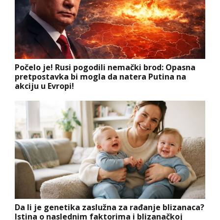
Počelo je! Rusi pogodili nemački brod: Opasna
pretpostavka bi mogla da natera Putina na
akciju u Evropi!
Da li je genetika zaslužna za rađanje blizanaca?
Istina o naslednim faktorima i blizanačkoj