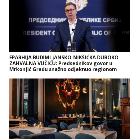
EPARHIJA BUDIMLjANSKO-NIKŠIĆKA DUBOKO
ZAHVALNA VUČIĆU: Predsednikov govor u
Mrkonjić Gradu snažno odjeknuo regionom