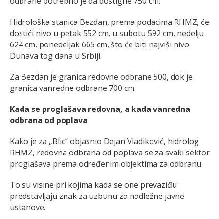
odbrane potrebno je da dostigne 750 cm.
Hidrološka stanica Bezdan, prema podacima RHMZ, će
dostići nivo u petak 552 cm, u subotu 592 cm, nedelju
624 cm, ponedeljak 665 cm, što će biti najviši nivo
Dunava tog dana u Srbiji.
Za Bezdan je granica redovne odbrane 500, dok je
granica vanredne odbrane 700 cm.
Kada se proglašava redovna, a kada vanredna
odbrana od poplava
Kako je za „Blic“ objasnio Dejan Vladiković, hidrolog
RHMZ, redovna odbrana od poplava se za svaki sektor
proglašava prema određenim objektima za odbranu.
To su visine pri kojima kada se one prevaziđu
predstavljaju znak za uzbunu za nadležne javne
ustanove.