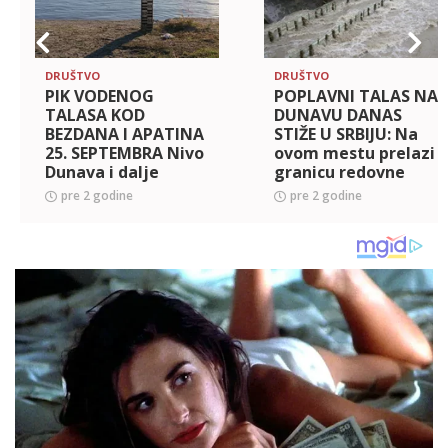
DRUŠTVO
DRUŠTVO
PIK VODENOG
POPLAVNI TALAS NA
TALASA KOD
DUNAVU DANAS
BEZDANA I APATINA
STIŽE U SRBIJU: Na
25. SEPTEMBRA Nivo
ovom mestu prelazi
Dunava i dalje
granicu redovne
raste, RHMZ
odbrane od poplava
pre 2 godine
pre 2 godine
upozorava gde je
- RHMZ izdao
situacija
najnovije
NAJKRITIČNIJA
upozorenje!