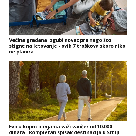
Većina građana izgubi novac pre nego što
stigne na letovanje - ovih 7 troškova skoro niko
ne planira
Evo u kojim banjama važi vaučer od 10.000
dinara - kompletan spisak destinacija u Srbiji