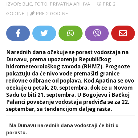
IZVOR: BLIC, FOTO: PRIVATNA ARHIVA
|
PRE 2
LIFESTYLE
GODINE
|
PRE 2 GODINE
EXTRA
Narednih dana očekuje se porast vodostaja na
Dunavu, prema upozorenju Republičkog
hidrometeorološkog zavoda (RHMZ). Prognoze
pokazuju da će nivo vode premašiti granice
redovne odbrane od poplava. Kod Apatina se ovo
očekuje u petak, 20. septembra, dok će u Novom
Sadu to biti 21. septembra. U Bogojevu i Bačkoj
Palanci povećanje vodostaja predviđa se za 22.
septembar, sa tendencijom daljeg rasta.
- Na Dunavu narednih dana vodostaji će biti u
porastu.