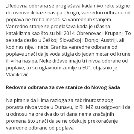
„Redovna odbrana se proglašava kada nivo reke stigne
do osnove ili baze nasipa. Drugu, vanrednu odbranu od
poplava ne treba mešati sa vanrednim stanjem.
Vanredno stanje se proglašava kada je užasna
kataklizma kao što su bili 2014. Obrenovac i Krupanj. To
se sada desilo u Češkoj, Slovačkoj i Donjoj Austriji, ali
kod nas nije, i neće. Granica vanredne odbrane od
poplave znači da je voda stigla do jedan metar od krune
ili vrha nasipa. Neke države imaju tri nivoa odbrane od
poplave, to su uglavnom zemlje u EU“, objasnio je
Vladiković.
Redovna odbrana za sve stanice do Novog Sada
Na pitanje da li ima razloga za zabrinutost zbog
porasta nivoa vode u Dunavu, iz RHMZ su odgovorili da
u odnosu na pre dva do tri dana nema značajnih
promena što znači da se ne očekuje prekoračenje
vanredne odbrane od poplava.