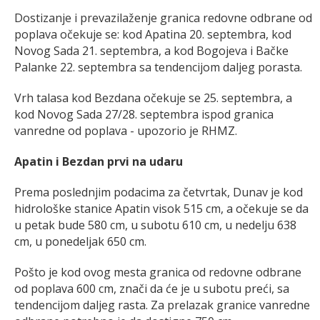
Dostizanje i prevazilaženje granica redovne odbrane od
poplava očekuje se: kod Apatina 20. septembra, kod
Novog Sada 21. septembra, a kod Bogojeva i Bačke
Palanke 22. septembra sa tendencijom dalјeg porasta.
Vrh talasa kod Bezdana očekuje se 25. septembra, a
kod Novog Sada 27/28. septembra ispod granica
vanredne od poplava - upozorio je RHMZ.
Apatin i Bezdan prvi na udaru
Prema poslednjim podacima za četvrtak, Dunav je kod
hidrološke stanice Apatin visok 515 cm, a očekuje se da
u petak bude 580 cm, u subotu 610 cm, u nedelju 638
cm, u ponedeljak 650 cm.
Pošto je kod ovog mesta granica od redovne odbrane
od poplava 600 cm, znači da će je u subotu preći, sa
tendencijom daljeg rasta. Za prelazak granice vanredne