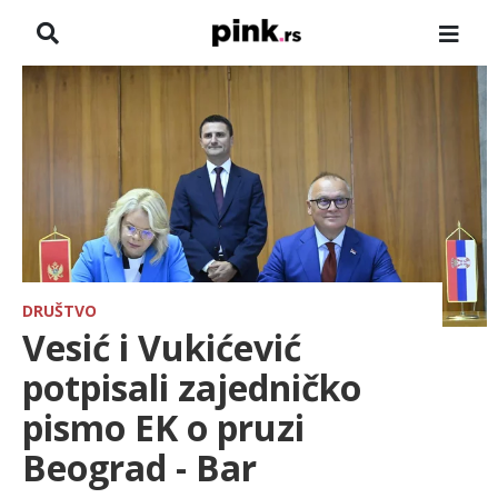
NASLOVNA
VESTI
ZADRUGA
SHOWBIZ
HRONIKA
DRUŠTVO
Vesić i Vukićević
FARMERI
potpisali zajedničko
pismo EK o pruzi
TV
Beograd - Bar
SPORT