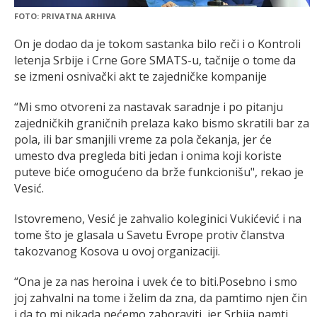
FOTO: PRIVATNA ARHIVA
On je dodao da je tokom sastanka bilo reči i o Kontroli
letenja Srbije i Crne Gore SMATS-u, tačnije o tome da
se izmeni osnivački akt te zajedničke kompanije
“Mi smo otvoreni za nastavak saradnje i po pitanju
zajedničkih graničnih prelaza kako bismo skratili bar za
pola, ili bar smanjili vreme za pola čekanja, jer će
umesto dva pregleda biti jedan i onima koji koriste
puteve biće omogućeno da brže funkcionišu", rekao je
Vesić.
Istovremeno, Vesić je zahvalio koleginici Vukićević i na
tome što je glasala u Savetu Evrope protiv članstva
takozvanog Kosova u ovoj organizaciji.
“Ona je za nas heroina i uvek će to biti.Posebno i smo
joj zahvalni na tome i želim da zna, da pamtimo njen čin
i da to mi nikada nećemo zaboraviti, jer Srbija pamti