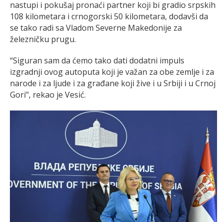
nastupi i pokušaj pronaći partner koji bi gradio srpskih
108 kilometara i crnogorski 50 kilometara, dodavši da
se tako radi sa Vladom Severne Makedonije za
železničku prugu.
“Siguran sam da ćemo tako dati dodatni impuls
izgradnji ovog autoputa koji je važan za obe zemlje i za
narode i za ljude i za građane koji žive i u Srbiji i u Crnoj
Gori", rekao je Vesić.