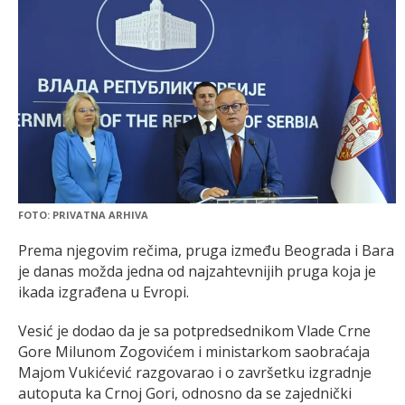
FOTO: PRIVATNA ARHIVA
Prema njegovim rečima, pruga između Beograda i Bara
je danas možda jedna od najzahtevnijih pruga koja je
ikada izgrađena u Evropi.
Vesić je dodao da je sa potpredsednikom Vlade Crne
Gore Milunom Zogovićem i ministarkom saobraćaja
Majom Vukićević razgovarao i o završetku izgradnje
autoputa ka Crnoj Gori, odnosno da se zajednički