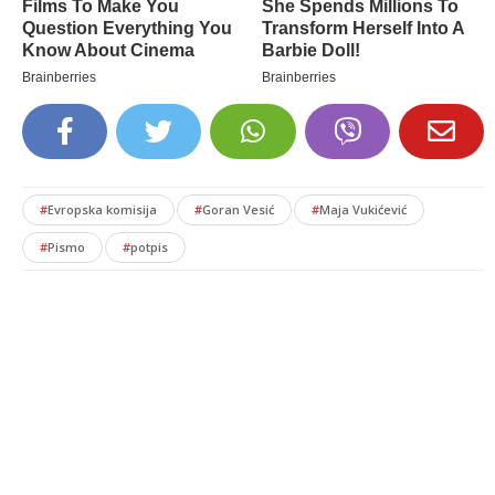
#
Evropska komisija
#
Goran Vesić
#
Maja Vukićević
#
Pismo
#
potpis