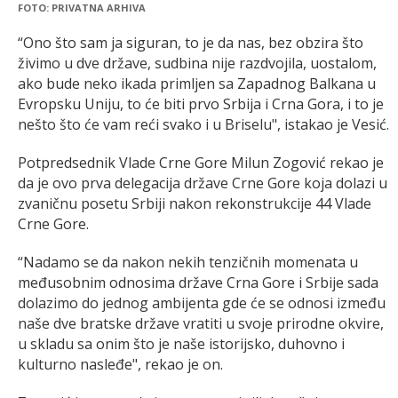
FOTO: PRIVATNA ARHIVA
“Ono što sam ja siguran, to je da nas, bez obzira što
živimo u dve države, sudbina nije razdvojila, uostalom,
ako bude neko ikada primljen sa Zapadnog Balkana u
Evropsku Uniju, to će biti prvo Srbija i Crna Gora, i to je
nešto što će vam reći svako i u Briselu", istakao je Vesić.
Potpredsednik Vlade Crne Gore Milun Zogović rekao je
da je ovo prva delegacija države Crne Gore koja dolazi u
zvaničnu posetu Srbiji nakon rekonstrukcije 44 Vlade
Crne Gore.
“Nadamo se da nakon nekih tenzičnih momenata u
međusobnim odnosima države Crna Gore i Srbije sada
dolazimo do jednog ambijenta gde će se odnosi između
naše dve bratske države vratiti u svoje prirodne okvire,
u skladu sa onim što je naše istorijsko, duhovno i
kulturno nasleđe", rekao je on.