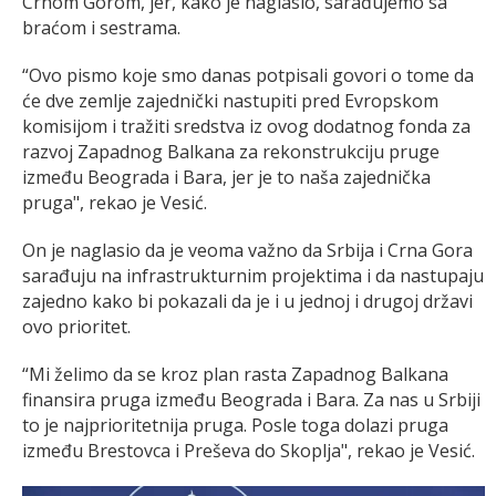
Crnom Gorom, jer, kako je naglasio, sarađujemo sa
braćom i sestrama.
“Ovo pismo koje smo danas potpisali govori o tome da
će dve zemlje zajednički nastupiti pred Evropskom
komisijom i tražiti sredstva iz ovog dodatnog fonda za
razvoj Zapadnog Balkana za rekonstrukciju pruge
između Beograda i Bara, jer je to naša zajednička
pruga", rekao je Vesić.
On je naglasio da je veoma važno da Srbija i Crna Gora
sarađuju na infrastrukturnim projektima i da nastupaju
zajedno kako bi pokazali da je i u jednoj i drugoj državi
ovo prioritet.
“Mi želimo da se kroz plan rasta Zapadnog Balkana
finansira pruga između Beograda i Bara. Za nas u Srbiji
to je najprioritetnija pruga. Posle toga dolazi pruga
između Brestovca i Preševa do Skoplja", rekao je Vesić.