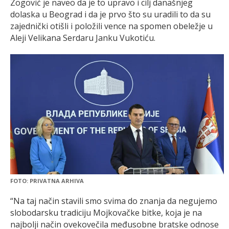
Zogović je naveo da je to upravo i cilj današnjeg
dolaska u Beograd i da je prvo što su uradili to da su
zajednički otišli i položili vence na spomen obeležje u
Aleji Velikana Serdaru Janku Vukotiću.
FOTO: PRIVATNA ARHIVA
“Na taj način stavili smo svima do znanja da negujemo
slobodarsku tradiciju Mojkovačke bitke, koja je na
najbolji način ovekovečila međusobne bratske odnose