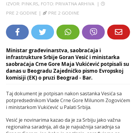
IZVOR: PINK.RS, FOTO: PRIVATNA ARHIVA
|
LIFESTYLE
PRE 2 GODINE
|
PRE 2 GODINE
EXTRA
Ministar građevinarstva, saobraćaja i
infrastrukture Srbije Goran Vesić i ministarka
saobraćaja Crne Gore Maja Vukićević potpisali su
danas u Beogradu Zajedničko pismo Evropskoj
komisiji (EK) o pruzi Beograd - Bar.
Taj dokument je potpisan nakon sastanka Vesića sa
potpredsednikom Vlade Crne Gore Milunom Zogovićem
i ministarkom Vukićević u Palati Srbija.
Vesić je novinarima kazao da je za Srbiju jako važna
regionalna saradnja, ali da je najvažnija saradnja sa