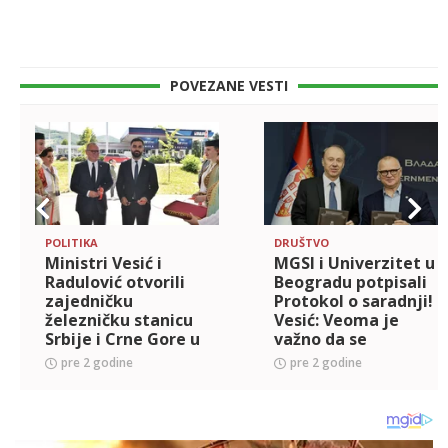
POVEZANE VESTI
POLITIKA
DRUŠTVO
Ministri Vesić i
MGSI i Univerzitet u
Radulović otvorili
Beogradu potpisali
zajedničku
Protokol o saradnji!
železničku stanicu
Vesić: Veoma je
Srbije i Crne Gore u
važno da se
Bijelom Polju
Univerzitet uključi
pre 2 godine
pre 2 godine
u rad Vlade Srbije i
državnih institucija