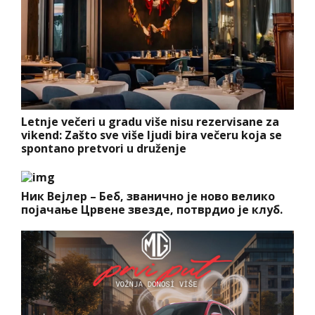
Letnje večeri u gradu više nisu rezervisane za
vikend: Zašto sve više ljudi bira večeru koja se
spontano pretvori u druženje
Ник Вејлер – Беб, званично је ново велико
појачање Црвене звезде, потврдио је клуб.