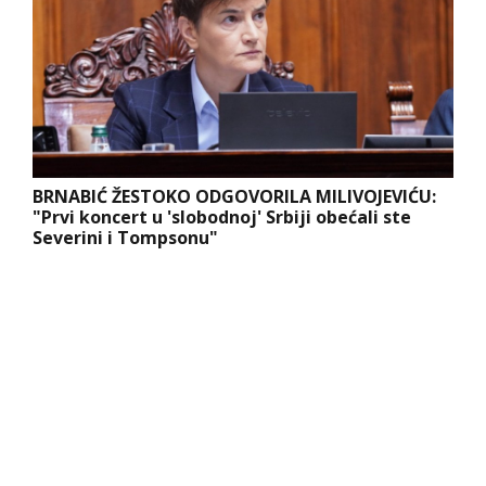
BRNABIĆ ŽESTOKO ODGOVORILA MILIVOJEVIĆU:
"Prvi koncert u 'slobodnoj' Srbiji obećali ste
Severini i Tompsonu"