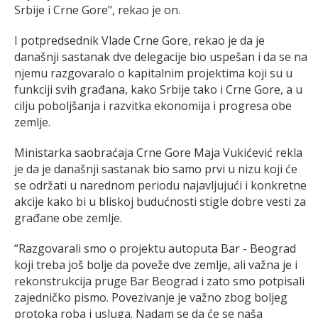
Srbije i Crne Gore", rekao je on.
I potpredsednik Vlade Crne Gore, rekao je da je
današnji sastanak dve delegacije bio uspešan i da se na
njemu razgovaralo o kapitalnim projektima koji su u
funkciji svih građana, kako Srbije tako i Crne Gore, a u
cilju poboljšanja i razvitka ekonomija i progresa obe
zemlje.
Ministarka saobraćaja Crne Gore Maja Vukićević rekla
je da je današnji sastanak bio samo prvi u nizu koji će
se održati u narednom periodu najavljujući i konkretne
akcije kako bi u bliskoj budućnosti stigle dobre vesti za
građane obe zemlje.
“Razgovarali smo o projektu autoputa Bar - Beograd
koji treba još bolje da poveže dve zemlje, ali važna je i
rekonstrukcija pruge Bar Beograd i zato smo potpisali
zajedničko pismo. Povezivanje je važno zbog boljeg
protoka roba i usluga. Nadam se da će se naša