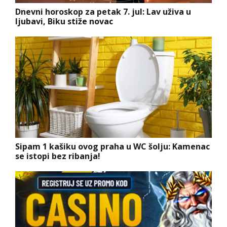
Dnevni horoskop za petak 7. jul: Lav uživa u
ljubavi, Biku stiže novac
Sipam 1 kašiku ovog praha u WC šolju: Kamenac
se istopi bez ribanja!