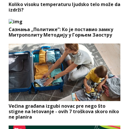
Koliko visoku temperaturu ljudsko telo može da
izdrži?
Сазнања „Политике”: Ко је поставио замку
Митрополиту Методију у Горњем Заостру
Većina građana izgubi novac pre nego što
stigne na letovanje - ovih 7 troškova skoro niko
ne planira