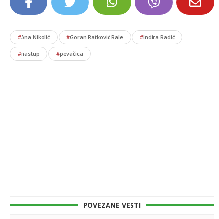
#
Ana Nikolić
#
Goran Ratković Rale
#
Indira Radić
#
nastup
#
pevačica
POVEZANE VESTI