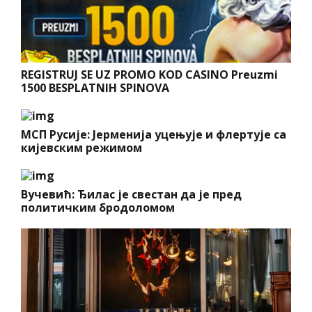
REGISTRUJ SE UZ PROMO KOD CASINO Preuzmi
1500 BESPLATNIH SPINOVA
МСП Русије: Јерменија уцењује и флертује са
кијевским режимом
Вучевић: Ђилас је свестан да је пред
политичким бродоломом