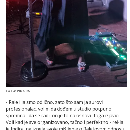
FOTO: PINK.RS
- Rale i ja smo odlično, zato što sam ja surovi
profesionalac, volim da dođem u studio potpuno
spremna i da se radi, on je to na osnovu toga izjavio.
Voli kad je sve organizovano, tačno i perfektno - rekla
je Indira, pa iznela svoje mišljenje o Raletovom odnosu