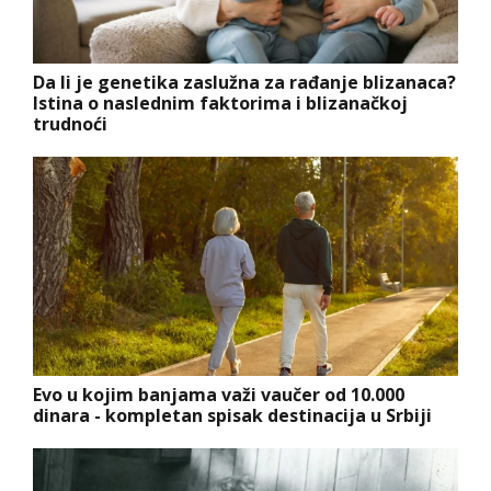
Da li je genetika zaslužna za rađanje blizanaca?
Istina o naslednim faktorima i blizanačkoj
trudnoći
Evo u kojim banjama važi vaučer od 10.000
dinara - kompletan spisak destinacija u Srbiji