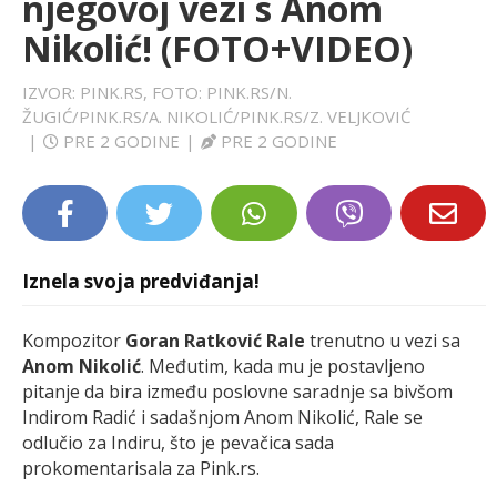
njegovoj vezi s Anom
LIFESTYLE
Nikolić! (FOTO+VIDEO)
EXTRA
IZVOR: PINK.RS, FOTO: PINK.RS/N.
ŽUGIĆ/PINK.RS/A. NIKOLIĆ/PINK.RS/Z. VELJKOVIĆ
|
PRE 2 GODINE
|
PRE 2 GODINE
Iznela svoja predviđanja!
Kompozitor
Goran Ratković Rale
trenutno u vezi sa
Anom Nikolić
. Međutim, kada mu je postavljeno
pitanje da bira između poslovne saradnje sa bivšom
Indirom Radić i sadašnjom Anom Nikolić, Rale se
odlučio za Indiru, što je pevačica sada
prokomentarisala za Pink.rs.