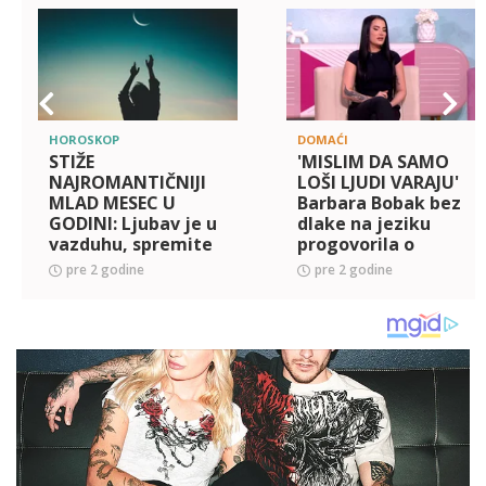
HOROSKOP
DOMAĆI
STIŽE
'MISLIM DA SAMO
NAJROMANTIČNIJI
LOŠI LJUDI VARAJU'
MLAD MESEC U
Barbara Bobak bez
GODINI: Ljubav je u
dlake na jeziku
vazduhu, spremite
progovorila o
se za VELIKE
PRELJUBI, pa
pre 2 godine
pre 2 godine
PROMENE
poručila: JA SAM
BEZGREŠNA!