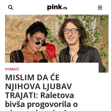
NASLOVNA
VESTI
ZADRUGA
SHOWBIZ
HRONIKA
DOMAĆI
MISLIM DA ĆE
FARMERI
NJIHOVA LJUBAV
TRAJATI: Raletova
TV
bivša progovorila o
SPORT