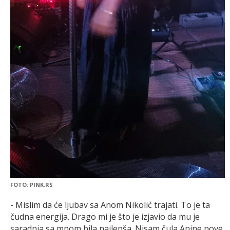
FOTO: PINK.RS
- Mislim da će ljubav sa Anom Nikolić trajati. To je ta
čudna energija. Drago mi je što je izjavio da mu je
saradnja sa mnom bila najlepša. Nisam čula Anine nove