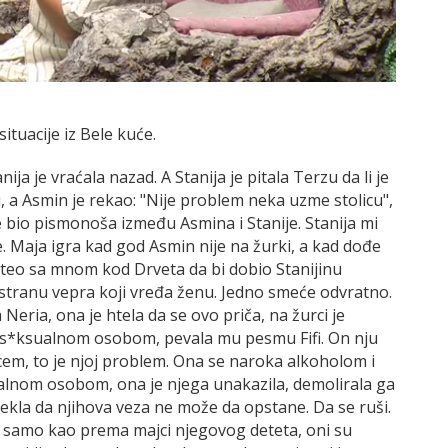
ituacije iz Bele kuće.
nija je vraćala nazad. A Stanija je pitala Terzu da li je
 a Asmin je rekao: "Nije problem neka uzme stolicu",
 je bio pismonoša između Asmina i Stanije. Stanija mi
je. Maja igra kad god Asmin nije na žurki, a kad dođe
hteo sa mnom kod Drveta da bi dobio Stanijinu
 stranu vepra koji vređa ženu. Jedno smeće odvratno.
Neria, ona je htela da se ovo priča, na žurci je
rans*ksualnom osobom, pevala mu pesmu Fifi. On nju
em, to je njoj problem. Ona se naroka alkoholom i
alnom osobom, ona je njega unakazila, demolirala ga
ekla da njihova veza ne može da opstane. Da se ruši.
 samo kao prema majci njegovog deteta, oni su