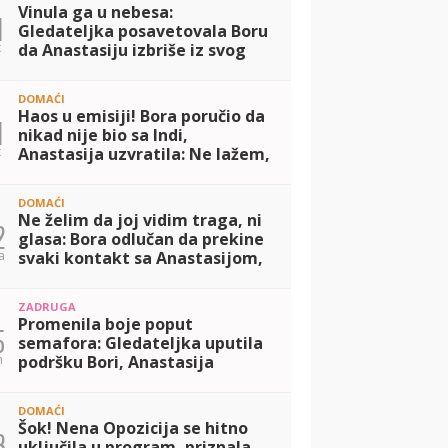
Vinula ga u nebesa:
1
Gledateljka posavetovala Boru
t
da Anastasiju izbriše iz svog
života, nju prilepila za dno!
(VIDEO)
DOMAĆI
Haos u emisiji! Bora poručio da
1
nikad nije bio sa Indi,
t
Anastasija uzvratila: Ne lažem,
ponavljam njegove reči!
(VIDEO)
DOMAĆI
Ne želim da joj vidim traga, ni
2
glasa: Bora odlučan da prekine
a
svaki kontakt sa Anastasijom,
nakon poniženja koje mu je
priredila! (VIDEO)
ZADRUGA
Promenila boje poput
5
semafora: Gledateljka uputila
n
podršku Bori, Anastasija
odmah reagovala, pa zapenila
poput ekspres lonca! (VIDEO)
DOMAĆI
Šok! Nena Opozicija se hitno
3
uključila u program, priznala