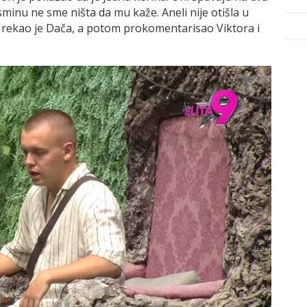
Asminu ne sme ništa da mu kaže. Aneli nije otišla u
 - rekao je Dača, a potom prokomentarisao Viktora i