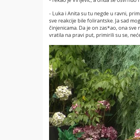
- rekao je Virijević, a onda se osvrnuo 
- Luka i Anita su tu negde u ravni, pri
sve reakcije bile folirantske. Ja sad mo
činjenicama. Da je on zas*ao, ona sve r
vratila na pravi put, primirili su se, ne