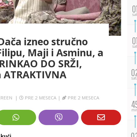
0
sa
 Dača izneo stručno
0
sa
Filipu, Maji i Asminu, a
KRINKAO DO SRŽI,
0
va ATRAKTIVNA
sat
SCREEN
|
PRE 2 MESECA
|
PRE 2 MESECA
4
mi
0
 kući.