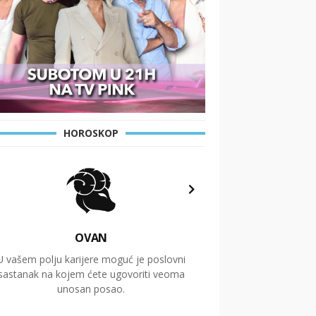
HOROSKOP
OVAN
U vašem polju karijere moguć je poslovni
Putovanja i čitav niz
sastanak na kojem ćete ugovoriti veoma
glavnu temu ovog 
unosan posao.
temelje dugoro