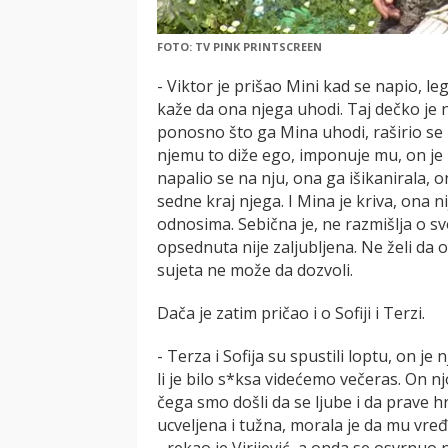
FOTO: TV PINK PRINTSCREEN
- Viktor je prišao Mini kad se napio, leg
kaže da ona njega uhodi. Taj dečko je n
ponosno što ga Mina uhodi, raširio se 
njemu to diže ego, imponuje mu, on je 
napalio se na nju, ona ga išikanirala, 
sedne kraj njega. I Mina je kriva, ona 
odnosima. Sebična je, ne razmišlja o sv
opsednuta nije zaljubljena. Ne želi da
sujeta ne može da dozvoli.
Dača je zatim pričao i o Sofiji i Terzi.
- Terza i Sofija su spustili loptu, on je
li je bilo s*ksa videćemo večeras. On nj
čega smo došli da se ljube i da prave
ucveljena i tužna, morala je da mu vređ