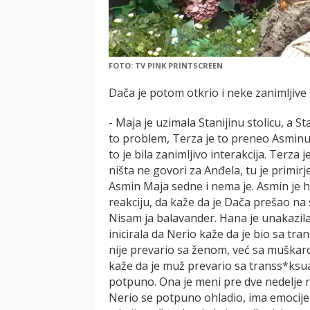
FOTO: TV PINK PRINTSCREEN
Dača je potom otkrio i neke zanimljive s
- Maja je uzimala Stanijinu stolicu, a Sta
to problem, Terza je to preneo Asminu,
to je bila zanimljivo interakcija. Terza
ništa ne govori za Anđela, tu je primir
Asmin Maja sedne i nema je. Asmin je 
reakciju, da kaže da je Dača prešao na
Nisam ja balavander. Hana je unakazila 
inicirala da Nerio kaže da je bio sa t
nije prevario sa ženom, već sa muškarc
kaže da je muž prevario sa transs*ksu
potpuno. Ona je meni pre dve nedelje r
Nerio se potpuno ohladio, ima emocije