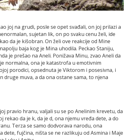
ao joj na grudi, posle se opet svađali, on joj prilazi a
enormalan, sujetan lik, on po svaku cenu želi, ide
kao da je kišobran. On želi ove reakcije od Mine
napolju baja kog je Mina uhodila. Peckao Staniju,
onda je prešao na Aneli. Ponižava Minu, zvao Aneli da
nije normalna, ona je katastrofa u emotivnim
ojoj porodici, opsednuta je Viktorom i posesivna, i
 on druge muva, a da ona ostane sama, to njena
 njoj pravio hranu, valjali su se po Anelinim krevetu, da
oj rekao da je k, da je d, ona njemu vređa dete, a do
 hranu. Terza se samo dodvorava narodu, ona
a dete, fujčina, ništa se ne razlikuju od Asmina i Maje