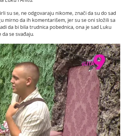
na Luku i Anitu:
mirli su se, ne odgovaraju nikome, znači da su do sad
gu mirno da ih komentarišem, jer su se oni složili sa
adi da bi bila trudnica pobednica, ona je sad Luku
će da se svađaju.