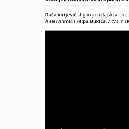
Dača Virijević
stigao je u Rajski vrt k
Aneli Ahmić i Filipa Đukića
, a zatim i