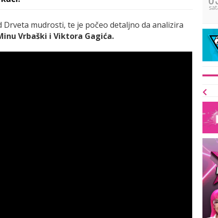
sat
od Drveta mudrosti, te je počeo detaljno da analizira
Minu Vrbaški i Viktora Gagića.