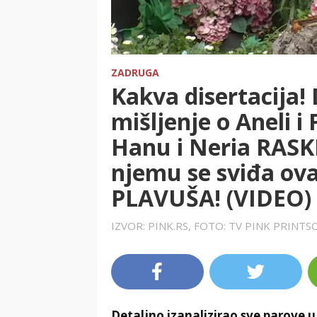
ZADRUGA
Kakva disertacija!
mišljenje o Aneli i 
Hanu i Neria RAS
njemu se sviđa o
PLAVUŠA! (VIDEO)
IZVOR: PINK.RS, FOTO: TV PINK PRINT
Detaljno izanalizirao sve parove u