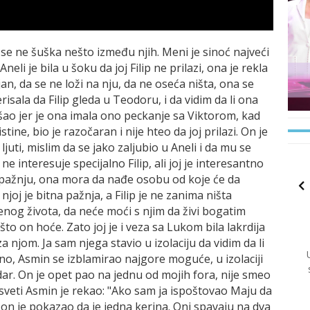
a se ne šuška nešto između njih. Meni je sinoć najveći
. Aneli je bila u šoku da joj Filip ne prilazi, ona je rekla
an, da se ne loži na nju, da ne oseća ništa, ona se
erisala da Filip gleda u Teodoru, i da vidim da li ona
rišao jer je ona imala ono peckanje sa Viktorom, kad
istine, bio je razočaran i nije hteo da joj prilazi. On je
 ljuti, mislim da se jako zaljubio u Aneli i da mu se
ne interesuje specijalno Filip, ali joj je interesantno
a pažnju, ona mora da nađe osobu od koje će da
njoj je bitna pažnja, a Filip je ne zanima ništa
enog života, da neće moći s njim da živi bogatim
to on hoće. Zato joj je i veza sa Lukom bila lakrdija
za njom. Ja sam njega stavio u izolaciju da vidim da li
skreno, Asmin se izblamirao najgore moguće, u izolaciji
adar. On je opet pao na jednu od mojih fora, nije smeo
Presveti Asmin je rekao: "Ako sam ja ispoštovao Maju da
a on je pokazao da je jedna kerina. Oni spavaju na dva