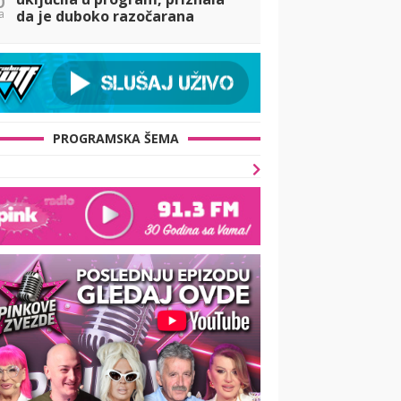
a
da je duboko razočarana
Borom Santanom, pa osetila
njegov prekor na svojoj koži!
(VIDEO)
PROGRAMSKA ŠEMA