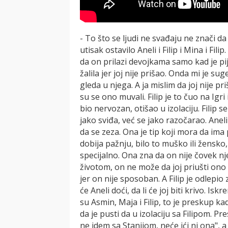
- To što se ljudi ne svađaju ne znači d
utisak ostavilo Aneli i Filip i Mina i Filip
da on prilazi devojkama samo kad je pij
žalila jer joj nije prišao. Onda mi je sug
gleda u njega. A ja mislim da joj nije p
su se ono muvali. Filip je to čuo na Igri 
bio nervozan, otišao u izolaciju. Filip se
jako sviđa, već se jako razočarao. Aneli 
da se zeza. Ona je tip koji mora da im
dobija pažnju, bilo to muško ili žensko, 
specijalno. Ona zna da on nije čovek nj
životom, on ne može da joj priušti ono š
jer on nije sposoban. A Filip je odlepio 
će Aneli doći, da li će joj biti krivo. I
su Asmin, Maja i Filip, to je preskup k
da je pusti da u izolaciju sa Filipom. 
ne idem sa Stanijom, neće ići ni ona", 