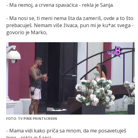
- Ma nemoj, a crvena spavaćica - rekla je Sanja.
- Ma nosi se, ti meni nema šta da zameriš, ovde a to što
prebacuješ. Nemam više živaca, pun mi je ku*ac svega -
govorio je Marko,
FOTO: TV PINK PRINTSCREEN
- Mama vidi kako priča sa mnom, da me posavetuješ
lepo - rekla je Sanja.