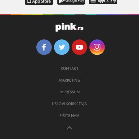
KONTAKT
MARKETING
IMPRESSUM
USLOVI KORIŠĆENJA
PIŠITE NAM