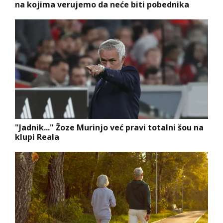
na kojima verujemo da neće biti pobednika
"Jadnik..." Žoze Murinjo već pravi totalni šou na
klupi Reala