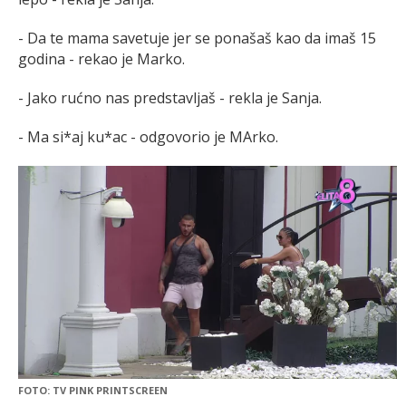
- Da te mama savetuje jer se ponašaš kao da imaš 15
godina - rekao je Marko.
- Jako rućno nas predstavljaš - rekla je Sanja.
- Ma si*aj ku*ac - odgovorio je MArko.
FOTO: TV PINK PRINTSCREEN