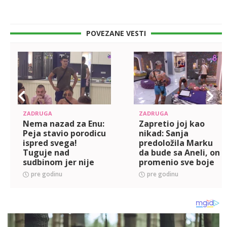
POVEZANE VESTI
ZADRUGA
ZADRUGA
Nema nazad za Enu:
Zapretio joj kao
Peja stavio porodicu
nikad: Sanja
ispred svega!
predoložila Marku
Tuguje nad
da bude sa Aneli, on
sudbinom jer nije
promenio sve boje
odrastao sa ocem!
(VIDEO)
pre godinu
pre godinu
(VIDEO)