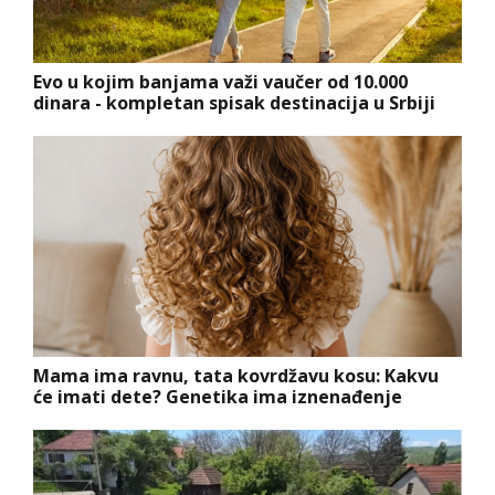
Evo u kojim banjama važi vaučer od 10.000
dinara - kompletan spisak destinacija u Srbiji
Mama ima ravnu, tata kovrdžavu kosu: Kakvu
će imati dete? Genetika ima iznenađenje