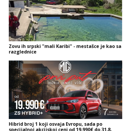
Zovu ih srpski "mali Karibi" - mestašce je kao sa
razglednice
Hibrid broj 1 koji osvaja Evropu, sada po
specijalnoj akcijskoj ceni od 19.990€ do 31.8.