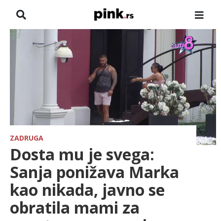
NASLOVNA
VESTI
ZADRUGA
SHOWBIZ
HRONIKA
ZADRUGA
Dosta mu je svega:
FARMERI
Sanja ponižava Marka
kao nikada, javno se
TV
obratila mami za
SPORT