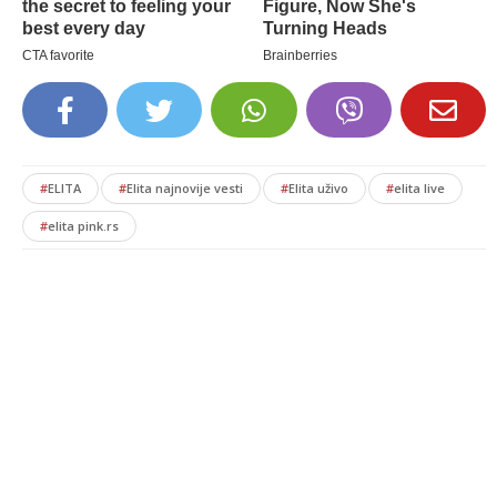
#
ELITA
#
Elita najnovije vesti
#
Elita uživo
#
elita live
#
elita pink.rs