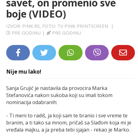
savet, on promenio sve
LIFESTYLE
boje (VIDEO)
EXTRA
IZVOR: PINK.RS, FOTO: TV PINK PRINTSCREEN
|
PRE GODINU
|
PRE GODINU
Nije mu lako!
Sanja Grujić je nastavila da provocira Marka
Stefanovića nakon sukoba koji su imali tokom
nominacija odabranih:
- Ti meni to radiš, ja koji sam te branio i sve vreme te
branim, a ti tako sa mnom, pričaš sa Slađom koja mi je
vređala majku, a ja preba tebi sjajan - rekao je Marko.