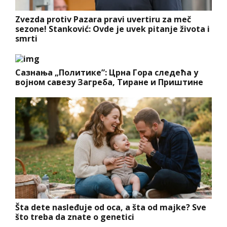
Zvezda protiv Pazara pravi uvertiru za meč
sezone! Stanković: Ovde je uvek pitanje života i
smrti
Сазнања „Политике”: Црна Гора следећа у
војном савезу Загреба, Тиране и Приштине
Šta dete nasleđuje od oca, a šta od majke? Sve
što treba da znate o genetici