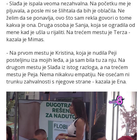
- Slađa je ispala veoma nezahvalna. Na početku me je
pljuvala, a posle mi se šlihtala da bih je oblačila. Ne
želim da se ponavlja, ovo što sam rekla govori o tome
kakva je ona. Druga osoba je Sanja, koja se ogradila od
mene kad je ušla u rijaliti. Na trećem mestu je Terza -
kazala je Mimas.
- Na prvom mestu je Kristina, koja je nudila Peji
posteljinu iza mojih leđa, a ja sam bila tu za nju. Na
drugom mestu je Slađa iz istog razloga, a na trećem
mestu je Peja. Nema nikakvu empatiju. Ne osećam ni
trunku zahvalnosti s njegove strane - kazala je Ena.