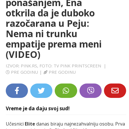
ponašanjem, Ena
LIFESTYLE
otkrila da je duboko
razočarana u Peju:
EXTRA
Nema ni trunku
empatije prema meni
(VIDEO)
IZVOR: PINK.RS, FOTO: TV PINK PRINTSCREEN
|
PRE GODINU
|
PRE GODINU
Vreme je da daju svoj sud!
Učesnici
Elite
danas biraju najnezahvalniju osobu. Prva