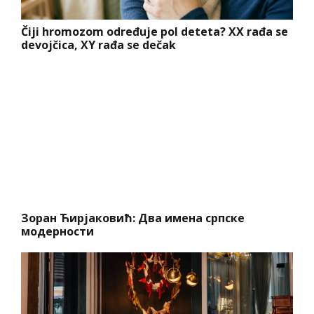
Čiji hromozom određuje pol deteta? XX rađa se
devojčica, XY rađa se dečak
Зоран Ћирјаковић: Два имена српске
модерности