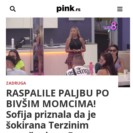
NASLOVNA
VESTI
ZADRUGA
SHOWBIZ
HRONIKA
ZADRUGA
RASPALILE PALJBU PO
FARMERI
BIVŠIM MOMCIMA!
Sofija priznala da je
TV
šokirana Terzinim
SPORT