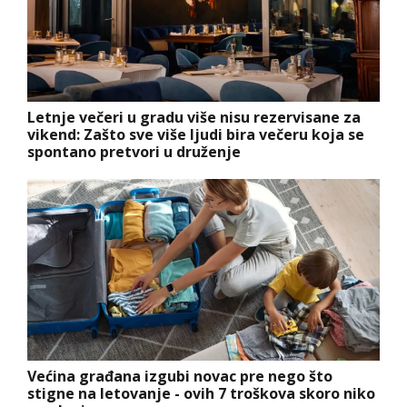
Letnje večeri u gradu više nisu rezervisane za
vikend: Zašto sve više ljudi bira večeru koja se
spontano pretvori u druženje
Većina građana izgubi novac pre nego što
stigne na letovanje - ovih 7 troškova skoro niko