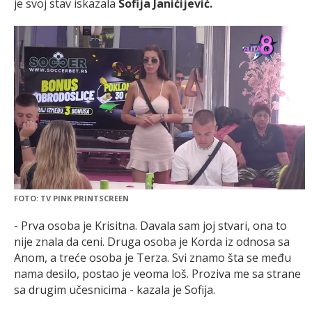
je svoj stav iskazala
Sofija Janićijević.
FOTO: TV PINK PRINTSCREEN
- Prva osoba je Krisitna. Davala sam joj stvari, ona to
nije znala da ceni. Druga osoba je Korda iz odnosa sa
Anom, a treće osoba je Terza. Svi znamo šta se među
nama desilo, postao je veoma loš. Proziva me sa strane
sa drugim učesnicima - kazala je Sofija.