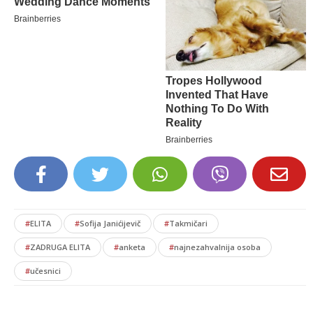
#
ELITA
#
Sofija Janićijevič
#
Takmičari
#
ZADRUGA ELITA
#
anketa
#
najnezahvalnija osoba
#
učesnici