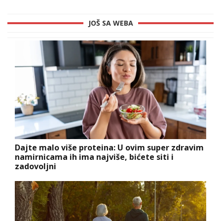
JOŠ SA WEBA
Dajte malo više proteina: U ovim super zdravim
namirnicama ih ima najviše, bićete siti i
zadovoljni