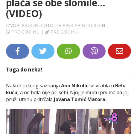
plača se obe slomile...
LIFESTYLE
(VIDEO)
EXTRA
IZVOR: PINK.RS, FOTO: TV PINK PRINTSCREEN
|
PRE GODINU
|
PRE GODINU
Tuga do neba!
Nakon tužnog saznanja
Ana Nikolić
se vratila u
Belu
kuću,
a od bola nije pri sebi. Njoj je muđu prvima da joj
pruži utehu pritrčala
Jovana Tomić Matora.