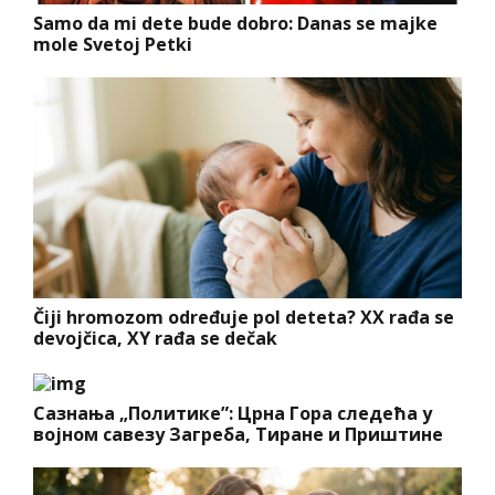
Samo da mi dete bude dobro: Danas se majke
mole Svetoj Petki
Čiji hromozom određuje pol deteta? XX rađa se
devojčica, XY rađa se dečak
Сазнања „Политике”: Црна Гора следећа у
војном савезу Загреба, Тиране и Приштине