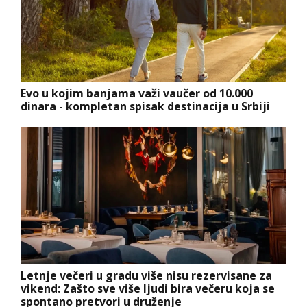
Evo u kojim banjama važi vaučer od 10.000
dinara - kompletan spisak destinacija u Srbiji
Letnje večeri u gradu više nisu rezervisane za
vikend: Zašto sve više ljudi bira večeru koja se
spontano pretvori u druženje