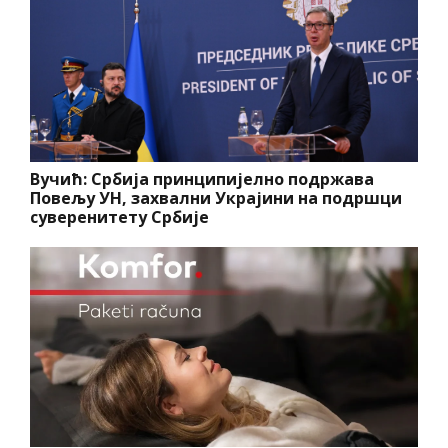
Вучић: Србија принципијелно подржава
Повељу УН, захвални Украјини на подршци
суверенитету Србије