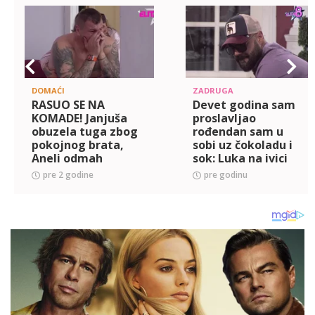
DOMAĆI
ZADRUGA
RASUO SE NA
Devet godina sam
KOMADE! Janjuša
proslavljao
obuzela tuga zbog
rođendan sam u
pokojnog brata,
sobi uz čokoladu i
Aneli odmah
sok: Luka na ivici
pritrčala da mu
suza priznao koliko
pre 2 godine
pre godinu
pruži podršku!
mu je teško, nije
(VIDEO)
navikao na
iznenađenja! (VIDE