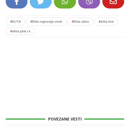
#
ELITA
#
Elita najnovije vesti
#
Elita uživo
#
elita live
#
elita pink.rs
POVEZANE VESTI