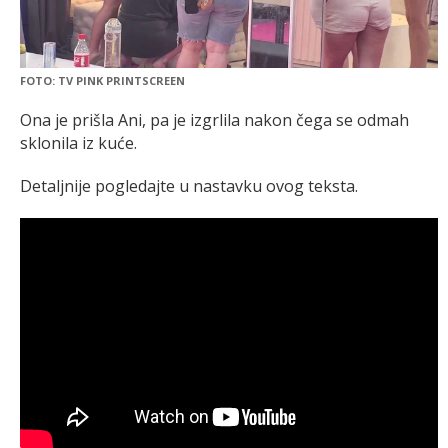
FOTO: TV PINK PRINTSCREEN
Ona je prišla Ani, pa je izgrlila nakon čega se odmah
sklonila iz kuće.
Detaljnije pogledajte u nastavku ovog teksta.