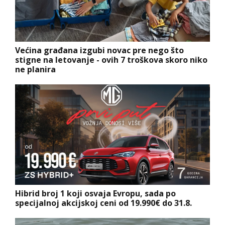
Većina građana izgubi novac pre nego što
stigne na letovanje - ovih 7 troškova skoro niko
ne planira
Hibrid broj 1 koji osvaja Evropu, sada po
specijalnoj akcijskoj ceni od 19.990€ do 31.8.