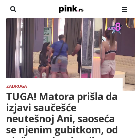
NASLOVNA
VESTI
ZADRUGA
SHOWBIZ
HRONIKA
ZADRUGA
TUGA! Matora prišla da
FARMERI
izjavi saučešće
neutešnoj Ani, saoseća
TV
se njenim gubitkom, od
SPORT