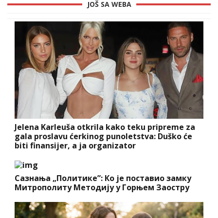
JOŠ SA WEBA
Jelena Karleuša otkrila kako teku pripreme za
gala proslavu ćerkinog punoletstva: Duško će
biti finansijer, a ja organizator
Сазнања „Политике”: Ко је поставио замку
Митрополиту Методију у Горњем Заостру