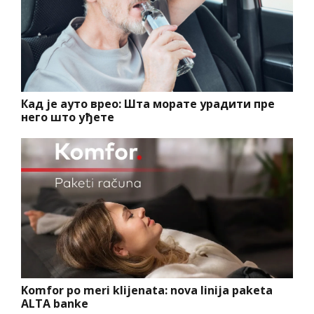
Кад је ауто врео: Шта морате урадити пре
него што уђете
Komfor po meri klijenata: nova linija paketa
ALTA banke