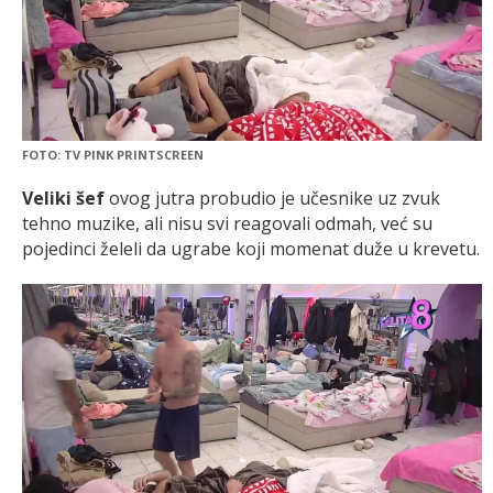
FOTO: TV PINK PRINTSCREEN
Veliki šef
ovog jutra probudio je učesnike uz zvuk
tehno muzike, ali nisu svi reagovali odmah, već su
pojedinci želeli da ugrabe koji momenat duže u krevetu.