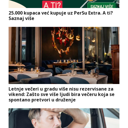
25.000 kupaca već kupuje uz PerSu Extra. A ti?
Saznaj više
Letnje večeri u gradu više nisu rezervisane za
vikend: Zašto sve više ljudi bira večeru koja se
spontano pretvori u druženje