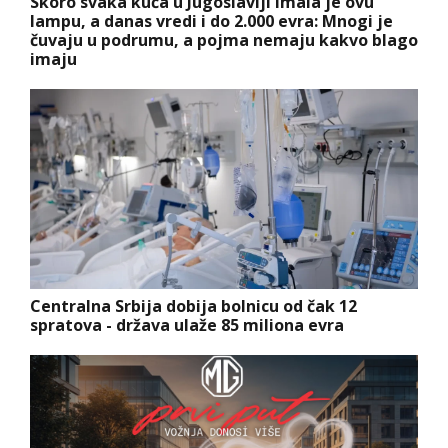
Skoro svaka kuća u Jugoslaviji imala je ovu
lampu, a danas vredi i do 2.000 evra: Mnogi je
čuvaju u podrumu, a pojma nemaju kakvo blago
imaju
Centralna Srbija dobija bolnicu od čak 12
spratova - država ulaže 85 miliona evra