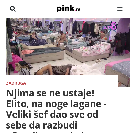
NASLOVNA
VESTI
ZADRUGA
SHOWBIZ
HRONIKA
ZADRUGA
Njima se ne ustaje!
FARMERI
Elito, na noge lagane -
Veliki šef dao sve od
TV
sebe da razbudi
SPORT