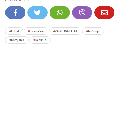
#
ELITA
#
Takmičari
#
ZADRUGA ELITA
#
buđenje
#
ustajanje
#
učesnici