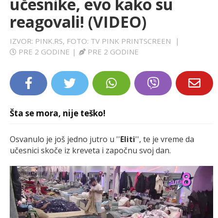
učesnike, evo kako su
LIFESTYLE
reagovali! (VIDEO)
EXTRA
IZVOR: PINK.RS, FOTO: TV PINK PRINTSCREEN
|
PRE 2 GODINE
|
PRE 2 GODINE
Šta se mora, nije teško!
Osvanulo je još jedno jutro u ''
Eliti
'', te je vreme da
učesnici skoče iz kreveta i započnu svoj dan.