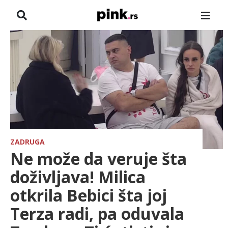
NASLOVNA
VESTI
ZADRUGA
SHOWBIZ
HRONIKA
ZADRUGA
Ne može da veruje šta
FARMERI
doživljava! Milica
otkrila Bebici šta joj
TV
Terza radi, pa oduvala
SPORT