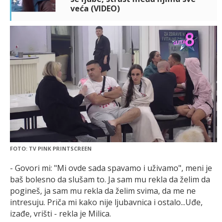
veća (VIDEO)
FOTO: TV PINK PRINTSCREEN
- Govori mi: "Mi ovde sada spavamo i uživamo", meni je
baš bolesno da slušam to. Ja sam mu rekla da želim da
pogineš, ja sam mu rekla da želim svima, da me ne
intresuju. Priča mi kako nije ljubavnica i ostalo...Uđe,
izađe, vrišti - rekla je Milica.