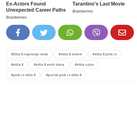
#
Elita 8 najnovije vesti
#
elita 8 online
#
elita 8 pink.rs
#
elita 8
#
elita 8 vesti dana
#
elita uzivo
#
pink.rs elita 8
#
portal pink rs elita 8