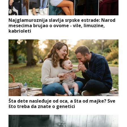
Najglamuroznija slavlja srpske estrade: Narod
mesecima brujao o ovome - vile, limuzine,
kabrioleti
Šta dete nasleđuje od oca, a šta od majke? Sve
što treba da znate o genetici