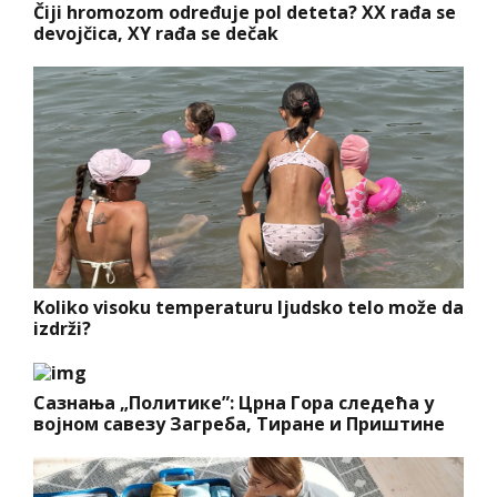
Čiji hromozom određuje pol deteta? XX rađa se
devojčica, XY rađa se dečak
Koliko visoku temperaturu ljudsko telo može da
izdrži?
Сазнања „Политике”: Црна Гора следећа у
војном савезу Загреба, Тиране и Приштине