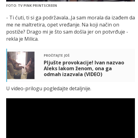
FOTO: TV PINK PRINTSCREEN
- Ti ćuti, ti si ga podržavala...Ja sam morala da izađem da
me ne maltretira, opet vređanje. Na koji način on
postiže? Drago mi je što sam došla jer on potvrđuje -
rekla je Milica.
pročitajte još
Pljušte provokacije! Ivan nazvao
Aleks lakom ženom, ona ga
odmah izazvala (VIDEO)
U video-prilogu pogledajte detaljnije.