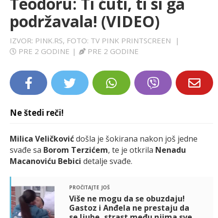
Teodoru: Ti ćuti, ti si ga
LIFESTYLE
podržavala! (VIDEO)
EXTRA
IZVOR: PINK.RS, FOTO: TV PINK PRINTSCREEN
|
PRE 2 GODINE
|
PRE 2 GODINE
Ne štedi reči!
Milica Veličković
došla je šokirana nakon još jedne
svađe sa
Borom Terzićem
, te je otkrila
Nenadu
Macanoviću Bebici
detalje svađe.
pročitajte još
Više ne mogu da se obuzdaju!
Gastoz i Anđela ne prestaju da
se ljube, strast među njima sve