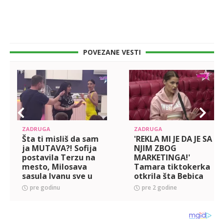
POVEZANE VESTI
ZADRUGA
ZADRUGA
Šta ti misliš da sam
'REKLA MI JE DA JE SA
ja MUTAVA?! Sofija
NJIM ZBOG
postavila Terzu na
MARKETINGA!'
mesto, Milosava
Tamara tiktokerka
sasula Ivanu sve u
otkrila šta Bebica
lice, pa otkrila da je
radi da bi sprečio
pre godinu
pre 2 godine
shvatila da je
Teodoru i Gačića da
KVARAN (VIDEO)
flertuju, pa se
osvrnula na o