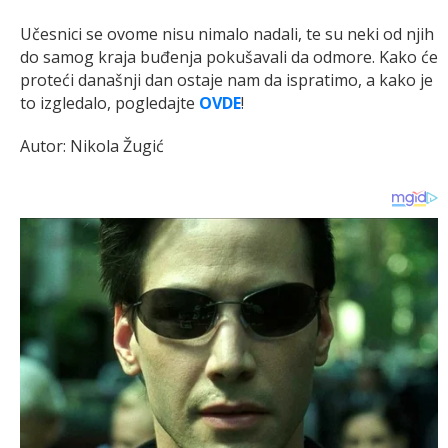
Učesnici se ovome nisu nimalo nadali, te su neki od njih
do samog kraja buđenja pokušavali da odmore. Kako će
proteći današnji dan ostaje nam da ispratimo, a kako je
to izgledalo, pogledajte
OVDE
!
Autor: Nikola Žugić