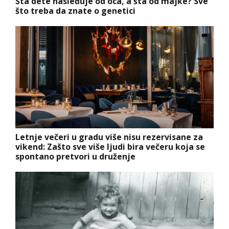
Šta dete nasleđuje od oca, a šta od majke? Sve
što treba da znate o genetici
Letnje večeri u gradu više nisu rezervisane za
vikend: Zašto sve više ljudi bira večeru koja se
spontano pretvori u druženje