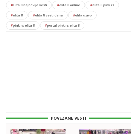
#
Elita 8 najnovije vesti
#
elita 8 online
#
elita 8 pink.rs
#
elita 8
#
elita 8 vesti dana
#
elita uzivo
#
pink.rs elita 8
#
portal pink rs elita 8
POVEZANE VESTI