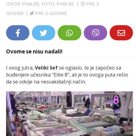
IZVOR: PINK.RS, FOTO: PINK.RS
|
PRE 2
LIFESTYLE
GODINE
|
PRE 2 GODINE
EXTRA
Ovome se nisu nadali!
I ovog jutra,
Veliki šef
se oglasio, te je započeo sa
buđenjem učesnika "Elite 8", ali je to ovoga puta rešio
da se odvije na nesvakidašnji način.