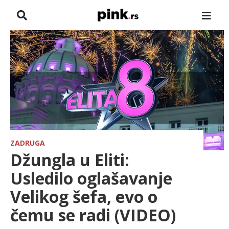
NASLOVNA
VESTI
ZADRUGA
SHOWBIZ
HRONIKA
ZADRUGA
Džungla u Eliti:
FARMERI
Usledilo oglašavanje
Velikog šefa, evo o
TV
čemu se radi (VIDEO)
SPORT