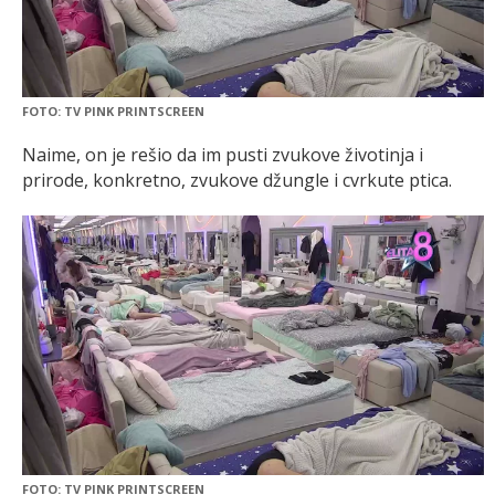
FOTO: TV PINK PRINTSCREEN
Naime, on je rešio da im pusti zvukove životinja i
prirode, konkretno, zvukove džungle i cvrkute ptica.
FOTO: TV PINK PRINTSCREEN