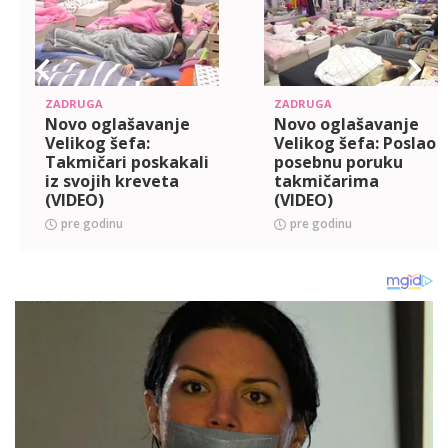
ZADRUGA
ZADRUGA
Novo oglašavanje
Novo oglašavanje
Velikog šefa:
Velikog šefa: Poslao
Takmičari poskakali
posebnu poruku
iz svojih kreveta
takmičarima
(VIDEO)
(VIDEO)
pre godinu
pre godinu