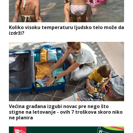
Koliko visoku temperaturu ljudsko telo može da
izdrži?
Većina građana izgubi novac pre nego što
stigne na letovanje - ovih 7 troškova skoro niko
ne planira