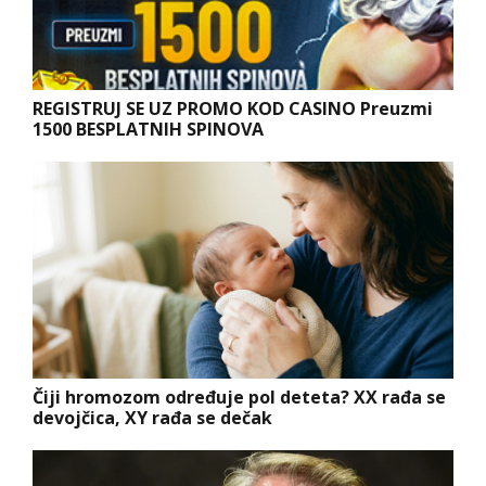
REGISTRUJ SE UZ PROMO KOD CASINO Preuzmi
1500 BESPLATNIH SPINOVA
Čiji hromozom određuje pol deteta? XX rađa se
devojčica, XY rađa se dečak