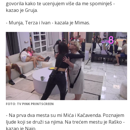
govorila kako te ucenjujem više da me spominješ -
kazao je Gruja.
- Munja, Terza i Ivan - kazala je Mimas.
FOTO: TV PINK PRINTSCREEN
- Na prva dva mesta su mi Mića i Kačavenda. Poznajem
ljude koji se druži sa njima. Na trećem mestu je Raško -
kazao je Najo.