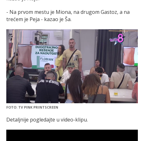
- Na prvom mestu je Miona, na drugom Gastoz, a na
trećem je Peja - kazao je Ša.
FOTO: TV PINK PRINTSCREEN
Detaljnije pogledajte u video-klipu.