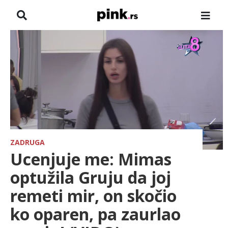
NASLOVNA
VESTI
ZADRUGA
SHOWBIZ
HRONIKA
ZADRUGA
Ucenjuje me: Mimas
FARMERI
optužila Gruju da joj
remeti mir, on skočio
TV
ko oparen, pa zaurlao
SPORT