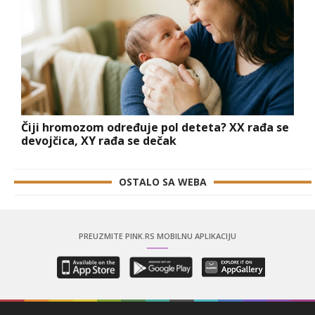
Čiji hromozom određuje pol deteta? XX rađa se
devojčica, XY rađa se dečak
OSTALO SA WEBA
PREUZMITE PINK.RS MOBILNU APLIKACIJU