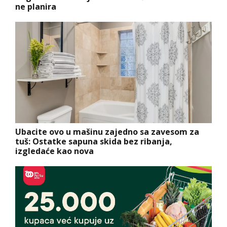
ne planira
Ubacite ovo u mašinu zajedno sa zavesom za
tuš: Ostatke sapuna skida bez ribanja,
izgledaće kao nova