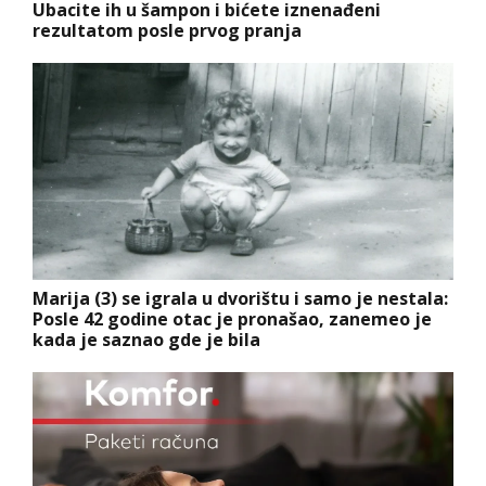
Ubacite ih u šampon i bićete iznenađeni
rezultatom posle prvog pranja
Marija (3) se igrala u dvorištu i samo je nestala:
Posle 42 godine otac je pronašao, zanemeo je
kada je saznao gde je bila