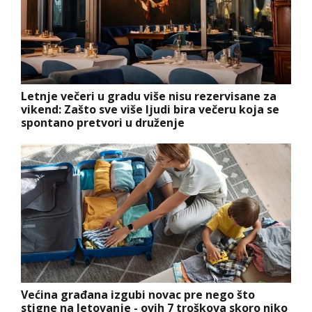
Letnje večeri u gradu više nisu rezervisane za
vikend: Zašto sve više ljudi bira večeru koja se
spontano pretvori u druženje
Većina građana izgubi novac pre nego što
stigne na letovanje - ovih 7 troškova skoro niko