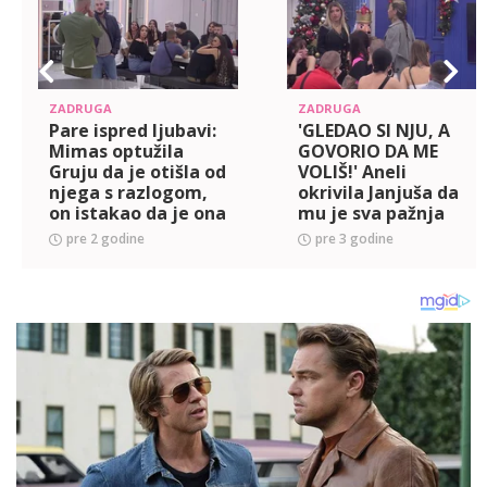
ZADRUGA
ZADRUGA
Pare ispred ljubavi:
'GLEDAO SI NJU, A
Mimas optužila
GOVORIO DA ME
Gruju da je otišla od
VOLIŠ!' Aneli
njega s razlogom,
okrivila Janjuša da
on istakao da je ona
mu je sva pažnja
kriva za njihov
usmerena ka Maji,
pre 2 godine
pre 3 godine
prekid! (VIDEO)
on zasevao poput
groma, pa razvezao
jezik: PLAKAL