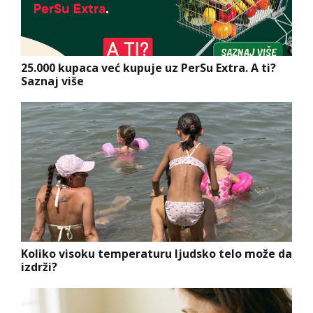
25.000 kupaca već kupuje uz PerSu Extra. A ti?
Saznaj više
Koliko visoku temperaturu ljudsko telo može da
izdrži?