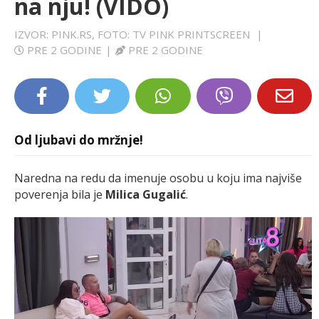
na nju! (VIDO)
LIFESTYLE
IZVOR: PINK.RS, FOTO: TV PINK PRINTSCREEN
|
PRE 2 GODINE
|
PRE 2 GODINE
EXTRA
Od ljubavi do mržnje!
Naredna na redu da imenuje osobu u koju ima najviše
poverenja bila je
Milica Gugalić
.