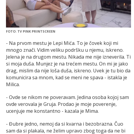
FOTO: TV PINK PRINTSCREEN
- Na prvom mestu je Lepi Mića. To je čovek koji mi
mnogo znači. Vidim veliku podršku u njemu, iskreno.
Jelena je na drugom mestu. Nikada me nije izneverila. Ti
si moja duša. Munjez je na trećem mestu. On mi je jako
drag, mislim da nije loša duša, iskreno. Uvek je tu bio da
komunicira sa mnom, kad se meni ne spava - istakla je
Milica.
- Ovde se nikom ne poveravam. Jedina osoba kojoj sam
ovde verovala je Gruja. Prodao je moje poverenje,
ucenjuje me konstantno - kazala je Mima.
- Đubre jedno, nemoj da si kvarna i bezobrazna. Čuo
sam da si plakala, ne želim upravo zbog toga da ne bi