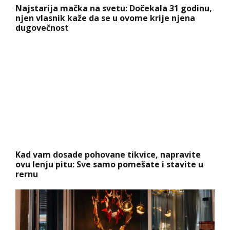
Najstarija mačka na svetu: Dočekala 31 godinu,
njen vlasnik kaže da se u ovome krije njena
dugovečnost
Kad vam dosade pohovane tikvice, napravite
ovu lenju pitu: Sve samo pomešate i stavite u
rernu