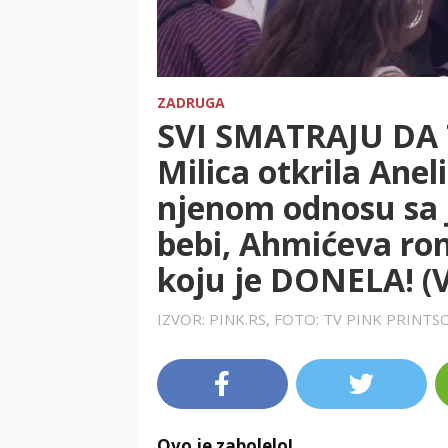
ZADRUGA
SVI SMATRAJU DA 
Milica otkrila Aneli
njenom odnosu sa 
bebi, Ahmićeva ro
koju je DONELA! (
IZVOR: PINK.RS, FOTO: TV PINK PRINT
Ovo je zabolelo!