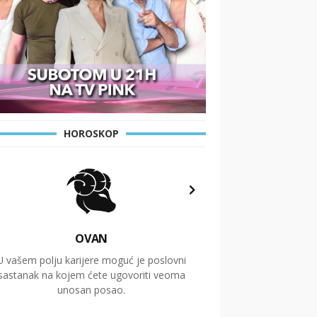
HOROSKOP
OVAN
U vašem polju karijere moguć je poslovni
Putovanja i čitav niz
sastanak na kojem ćete ugovoriti veoma
glavnu temu ovog 
unosan posao.
temelje dugoro