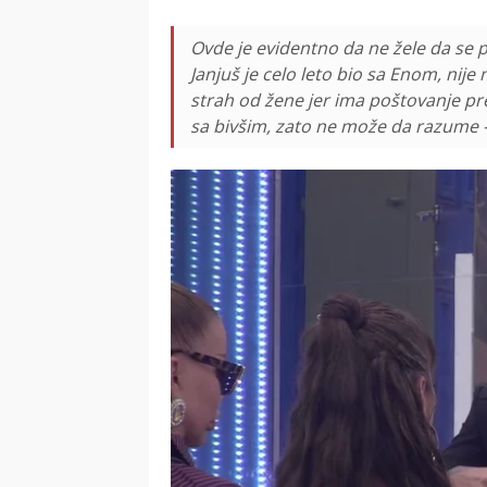
Ovde je evidentno da ne žele da se
Janjuš je celo leto bio sa Enom, nije
strah od žene jer ima poštovanje pr
sa bivšim, zato ne može da razume - r