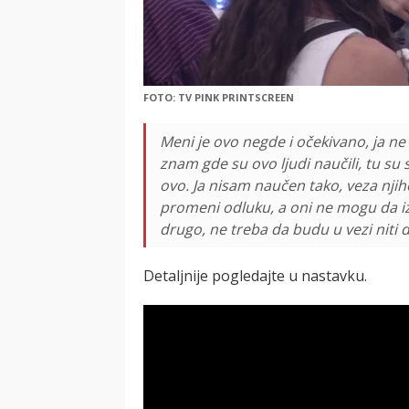
FOTO: TV PINK PRINTSCREEN
Meni je ovo negde i očekivano, ja ne 
znam gde su ovo ljudi naučili, tu su
ovo. Ja nisam naučen tako, veza nji
promeni odluku, a oni ne mogu da izd
drugo, ne treba da budu u vezi niti d
Detaljnije pogledajte u nastavku.