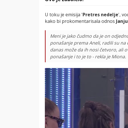
U toku je emisija '
Pretres nedelje
', vo
kako bi prokomentarisala odnos
Janj
Meni je jako čudmo da je on odjedn
ponašanje prema Aneli, radili su na 
danas može da ih nosi četvoro, ali o
ponašanje i to je to - rekla je Miona.