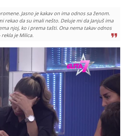
 promene. Jasno je kakav on ima odnos sa ženom.
 mi rekao da su imali nešto. Deluje mi da Janjuš ima
ema njoj, ko i prema tašti. Ona nema takav odnos
ekla je Milica.