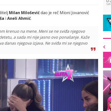
sat
ditelj
Milan Milošević
dao je reč Mioni Jovanović
uša
i
Aneli Ahmić
.
om krenuo na mene. Meni se ne sviđa njegovo
detetu, a sada mi nije jasno ovo ponašanje. Kaže
va danas njegova izjava. Ne sviđa mi se njegovo