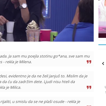
kada. Ja sam mu poejla stotinu go*ana, sve sam mu
s - rekla je Milena.
esi, evidentno je da ne želi Janjuš to. Mislim da je
da ću da zadržim dete. Ljudi nisu hteli da
la je Milica.
ijaliti, u smislu da se ne plaši osude - rekla je