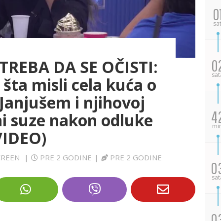
0
sa
TREBA DA SE OČISTI:
0
sat
 šta misli cela kuća o
Janjušem i njihovoj
4
ni suze nakon odluke
mi
VIDEO)
SCREEN
|
PRE 2 GODINE
|
PRE 2 GODINE
0
sat
0