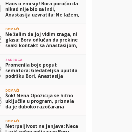
Haos u emisiji! Bora poručio da
1
nikad nije bio sa Indi,
t
Anastasija uzvratila: Ne lažem,
ponavljam njegove reči!
(VIDEO)
DOMAĆI
Ne želim da joj vidim traga, ni
2
glasa: Bora odlučan da prekine
a
svaki kontakt sa Anastasijom,
nakon poniženja koje mu je
priredila! (VIDEO)
ZADRUGA
Promenila boje poput
2
semafora: Gledateljka uputila
n
podršku Bori, Anastasija
odmah reagovala, pa zapenila
poput ekspres lonca! (VIDEO)
DOMAĆI
Šok! Nena Opozicija se hitno
3
uključila u program, priznala
a
da je duboko razočarana
Borom Santanom, pa osetila
njegov prekor na svojoj koži!
DOMAĆI
(VIDEO)
Netrpeljivost ne jenjava: Neca
3
Lazić sočno opljuavao Boru,