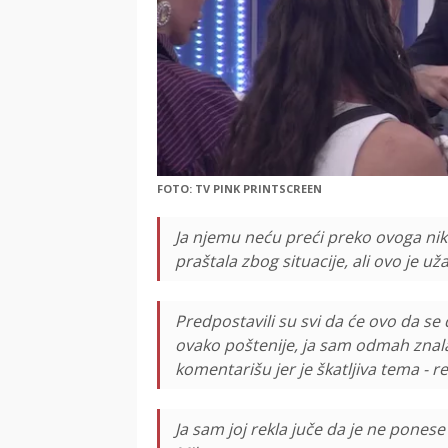
FOTO: TV PINK PRINTSCREEN
Ja njemu neću preći preko ovoga ni
praštala zbog situacije, ali ovo je uža
Predpostavili su svi da će ovo da se d
ovako poštenije, ja sam odmah znala 
komentarišu jer je škatljiva tema - rek
Ja sam joj rekla juče da je ne ponese r