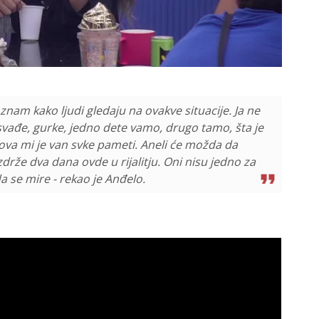
znam kako ljudi gledaju na ovakve situacije. Ja ne
 svađe, gurke, jedno dete vamo, drugo tamo, šta je
hova mi je van svke pameti. Aneli će možda da
rže dva dana ovde u rijalitju. Oni nisu jedno za
a se mire - rekao je Anđelo.