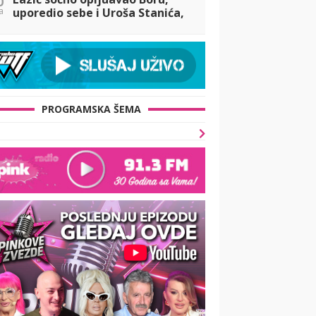
a
uporedio sebe i Uroša Stanića,
pa Santana dao svoj sud o
tome! (VIDEO)
PROGRAMSKA ŠEMA