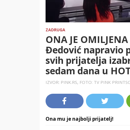
ZADRUGA
ONA JE OMILJENA
Đedović napravio 
svih prijatelja iza
sedam dana u HOT
IZVOR: PINK.RS, FOTO: TV PINK PRINT
Ona mu je najbolji prijatelj!