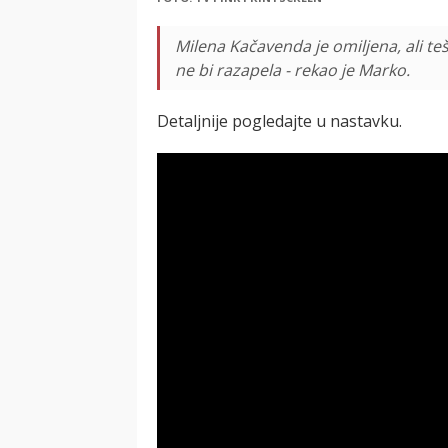
Milena Kačavenda je omiljena, ali te
ne bi razapela - rekao je Marko.
Detaljnije pogledajte u nastavku.