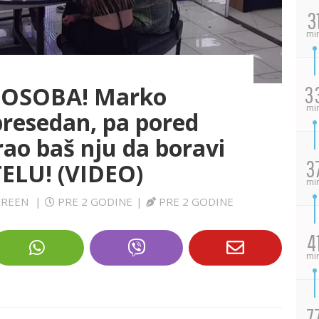
3
mi
 OSOBA! Marko
3
mi
presedan, pa pored
brao baš nju da boravi
3
ELU! (VIDEO)
mi
SCREEN
|
PRE 2 GODINE
|
PRE 2 GODINE
4
mi
7