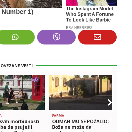
POVEZANE VESTI
A
FARMA
ZADRU
svih morbidnosti
ODMAH MU SE POŽALIO:
'ONA
eba da psuješ i
Boža ne može da
TEORI