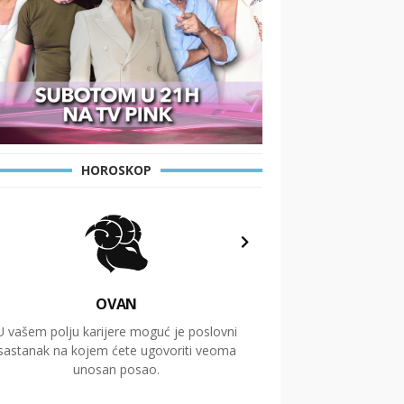
HOROSKOP
OVAN
U vašem polju karijere moguć je poslovni
Putovanja i čitav niz
sastanak na kojem ćete ugovoriti veoma
glavnu temu ovog 
unosan posao.
temelje dugoro