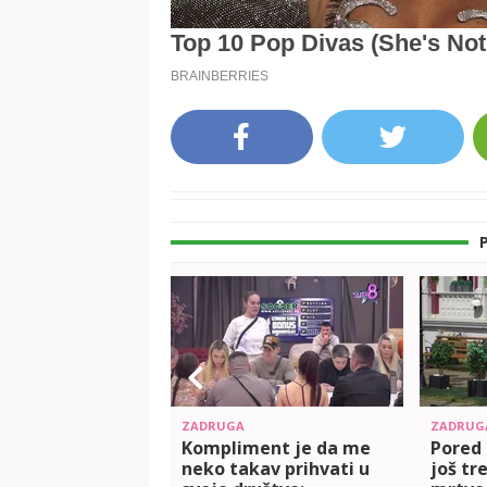
ZADRUGA
ZADRUG
Kompliment je da me
Pored 
neko takav prihvati u
još tr