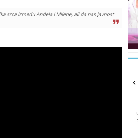
ška srca između Anđela i Milene, ali da nas javnost