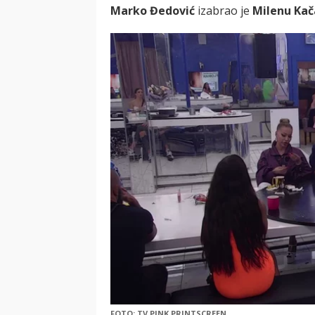
Marko Đedović
izabrao je
Milenu Ka
FOTO: TV PINK PRINTSCREEN