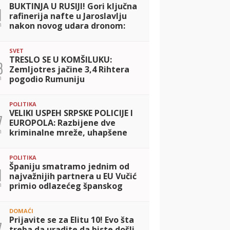
BUKTINJA U RUSIJI! Gori ključna
1
rafinerija nafte u Jaroslavlju
n
nakon novog udara dronom:
Ugroženo snabdevanje
Moskve!
SVET
TRESLO SE U KOMŠILUKU:
3
Zemljotres jačine 3,4 Rihtera
n
pogodio Rumuniju
POLITIKA
VELIKI USPEH SRPSKE POLICIJE I
7
EUROPOLA: Razbijene dve
n
kriminalne mreže, uhapšene
vođe krijumčara migranata
POLITIKA
Španiju smatramo jednim od
1
najvažnijih partnera u EU Vučić
n
primio odlazećeg španskog
ambasadora: Nadamo se
poseti kralja Felipea VI i
DOMAĆI
premijera Sančez
Prijavite se za Elitu 10! Evo šta
7
treba da uradite da biste došli