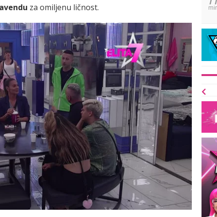
čavendu
za omiljenu ličnost.
mi