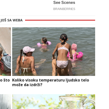
JOŠ SA WEBA
o što
Koliko visoku temperaturu ljudsko telo
može da izdrži?