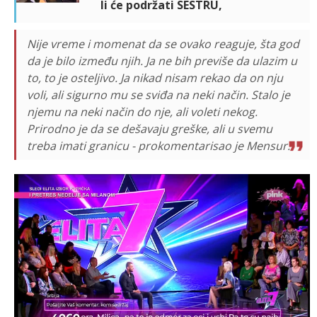
li će podržati SESTRU,
Nije vreme i momenat da se ovako reaguje, šta god
da je bilo između njih. Ja ne bih previše da ulazim u
to, to je osteljivo. Ja nikad nisam rekao da on nju
voli, ali sigurno mu se sviđa na neki način. Stalo je
njemu na neki način do nje, ali voleti nekog.
Prirodno je da se dešavaju greške, ali u svemu
treba imati granicu - prokomentarisao je Mensur.