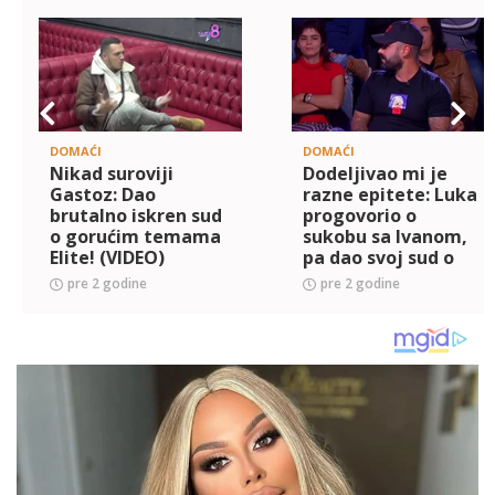
DOMAĆI
DOMAĆI
Nikad suroviji
Dodeljivao mi je
Gastoz: Dao
razne epitete: Luka
brutalno iskren sud
progovorio o
o gorućim temama
sukobu sa Ivanom,
Elite! (VIDEO)
pa dao svoj sud o
ljubavnom trouglu
pre 2 godine
pre 2 godine
Ene, Peje i Sandre!
(VIDEO)