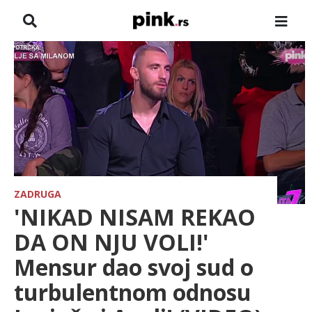
NASLOVNA
VESTI
ZADRUGA
SHOWBIZ
HRONIKA
ZADRUGA
'NIKAD NISAM REKAO
FARMERI
DA ON NJU VOLI!'
Mensur dao svoj sud o
TV
turbulentnom odnosu
SPORT