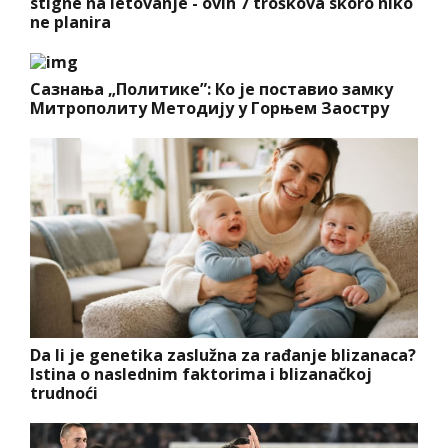
stigne na letovanje - ovih 7 troškova skoro niko
ne planira
Сазнања „Политике”: Ко је поставио замку
Митрополиту Методију у Горњем Заостру
Da li je genetika zaslužna za rađanje blizanaca?
Istina o naslednim faktorima i blizanačkoj
trudnoći