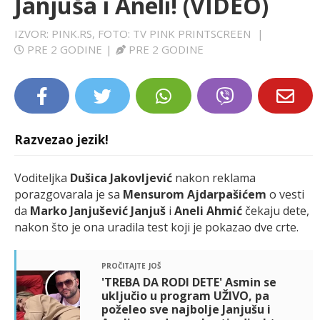
Janjuša i Aneli! (VIDEO)
LIFESTYLE
IZVOR: PINK.RS, FOTO: TV PINK PRINTSCREEN
|
PRE 2 GODINE
|
PRE 2 GODINE
EXTRA
Razvezao jezik!
Voditeljka
Dušica Jakovljević
nakon reklama
porazgovarala je sa
Mensurom Ajdarpašićem
o vesti
da
Marko Janjušević Janjuš
i
Aneli Ahmić
čekaju dete,
nakon što je ona uradila test koji je pokazao dve crte.
pročitajte još
'TREBA DA RODI DETE' Asmin se
uključio u program UŽIVO, pa
poželeo sve najbolje Janjušu i