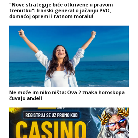
"Nove strategije biće otkrivene u pravom
trenutku": Iranski general o jačanju PVO,
domaćoj opremi i ratnom moralu!
Ne može im niko ništa: Ova 2 znaka horoskopa
čuvaju anđeli