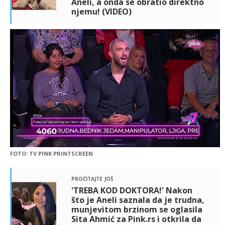
Aneli, a onda se obratio direktno
njemu! (VIDEO)
FOTO: TV PINK PRINTSCREEN
pročitajte još
'TREBA KOD DOKTORA!' Nakon
što je Aneli saznala da je trudna,
munjevitom brzinom se oglasila
Sita Ahmić za Pink.rs i otkrila da