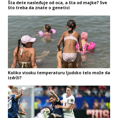
Šta dete nasleđuje od oca, a šta od majke? Sve
što treba da znate o genetici
Koliko visoku temperaturu ljudsko telo može da
izdrži?