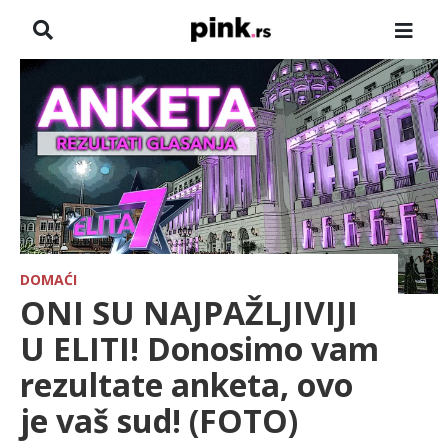
NASLOVNA
VESTI
ZADRUGA
SHOWBIZ
HRONIKA
DOMAĆI
ONI SU NAJPAŽLJIVIJI
FARMERI
U ELITI! Donosimo vam
rezultate anketa, ovo
TV
je vaš sud! (FOTO)
SPORT