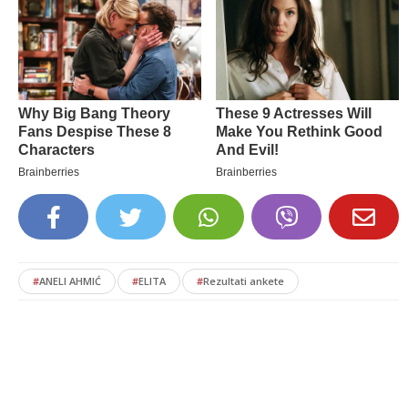
#
ANELI AHMIĆ
#
ELITA
#
Rezultati ankete