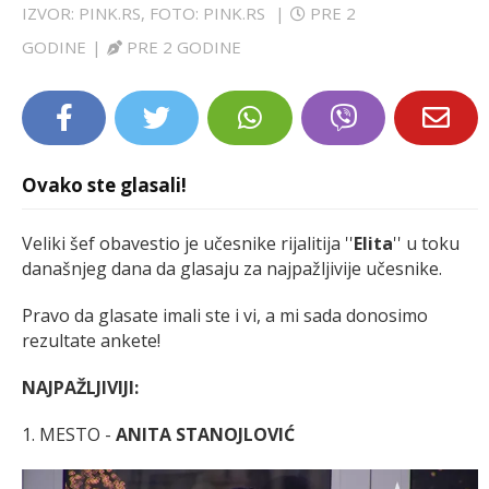
IZVOR: PINK.RS, FOTO: PINK.RS
|
PRE 2
LIFESTYLE
GODINE
|
PRE 2 GODINE
EXTRA
Ovako ste glasali!
Veliki šef obavestio je učesnike rijalitija ''
Elita
'' u toku
današnjeg dana da glasaju za najpažljivije učesnike.
Pravo da glasate imali ste i vi, a mi sada donosimo
rezultate ankete!
NAJPAŽLJIVIJI:
1. MESTO -
ANITA STANOJLOVIĆ