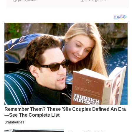
partnerskim
NAJSITNIČAVIJE!
odnosima!
(FOTO)