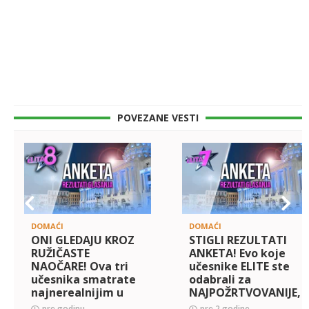
POVEZANE VESTI
DOMAĆI
DOMAĆI
ONI GLEDAJU KROZ
STIGLI REZULTATI
RUŽIČASTE
ANKETA! Evo koje
NAOČARE! Ova tri
učesnike ELITE ste
učesnika smatrate
odabrali za
najnerealnijim u
NAJPOŽRTVOVANIJE,
ljubavnim i
a koje za
pre godinu
pre 2 godine