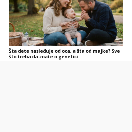
Šta dete nasleđuje od oca, a šta od majke? Sve
što treba da znate o genetici
Hibrid broj 1 koji osvaja Evropu, sada po