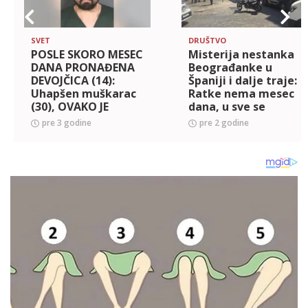
SVET
DRUŠTVO
POSLE SKORO MESEC
Misterija nestanka
DANA PRONAĐENA
Beograđanke u
DEVOJČICA (14):
Španiji i dalje traje:
Uhapšen muškarac
Ratke nema mesec
(30), OVAKO JE
dana, u sve se
OTKRIVEN!
uključuje i Interpol
pre 3 godine
pre 2 godine