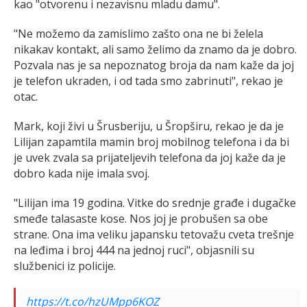
kao "otvorenu i nezavisnu mladu damu".
"Ne možemo da zamislimo zašto ona ne bi želela
nikakav kontakt, ali samo želimo da znamo da je dobro.
Pozvala nas je sa nepoznatog broja da nam kaže da joj
je telefon ukraden, i od tada smo zabrinuti", rekao je
otac.
Mark, koji živi u Šrusberiju, u Šropširu, rekao je da je
Lilijan zapamtila mamin broj mobilnog telefona i da bi
je uvek zvala sa prijateljevih telefona da joj kaže da je
dobro kada nije imala svoj.
"Lilijan ima 19 godina. Vitke do srednje građe i dugačke
smeđe talasaste kose. Nos joj je probušen sa obe
strane. Ona ima veliku japansku tetovažu cveta trešnje
na leđima i broj 444 na jednoj ruci", objasnili su
službenici iz policije.
https://t.co/hzUMpp6KOZ