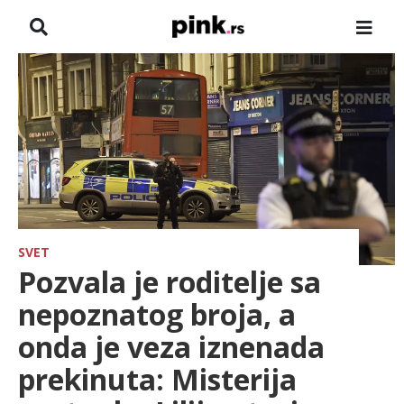
NASLOVNA
VESTI
ZADRUGA
SHOWBIZ
HRONIKA
SVET
Pozvala je roditelje sa
FARMERI
nepoznatog broja, a
onda je veza iznenada
TV
prekinuta: Misterija
SPORT