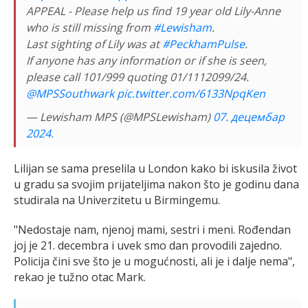
APPEAL - Please help us find 19 year old Lily-Anne
who is still missing from
#Lewisham
.
Last sighting of Lily was at
#PeckhamPulse
.
If anyone has any information or if she is seen,
please call 101/999 quoting 01/1112099/24.
@MPSSouthwark
pic.twitter.com/6133NpqKen
— Lewisham MPS (@MPSLewisham)
07. децембар
2024.
Lilijan se sama preselila u London kako bi iskusila život
u gradu sa svojim prijateljima nakon što je godinu dana
studirala na Univerzitetu u Birmingemu.
"Nedostaje nam, njenoj mami, sestri i meni. Rođendan
joj je 21. decembra i uvek smo dan provodili zajedno.
Policija čini sve što je u mogućnosti, ali je i dalje nema",
rekao je tužno otac Mark.