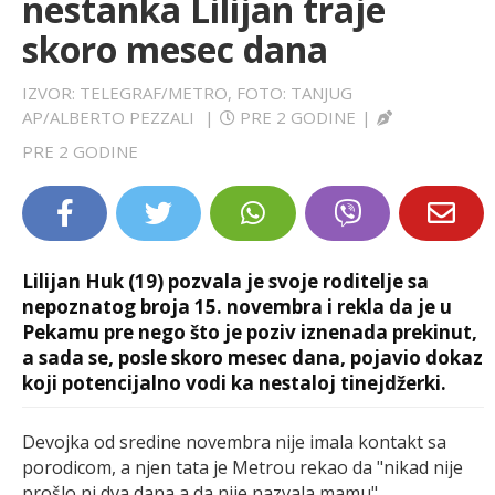
nestanka Lilijan traje
LIFESTYLE
skoro mesec dana
EXTRA
IZVOR: TELEGRAF/METRO, FOTO: TANJUG
AP/ALBERTO PEZZALI
|
PRE 2 GODINE
|
PRE 2 GODINE
Lilijan Huk (19) pozvala je svoje roditelje sa
nepoznatog broja 15. novembra i rekla da je u
Pekamu pre nego što je poziv iznenada prekinut,
a sada se, posle skoro mesec dana, pojavio dokaz
koji potencijalno vodi ka nestaloj tinejdžerki.
Devojka od sredine novembra nije imala kontakt sa
porodicom, a njen tata je Metrou rekao da "nikad nije
prošlo ni dva dana a da nije nazvala mamu".