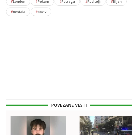
#
London
#
Pekam
#
Potraga
#
Roditelji
#
lilijan
#
nestala
#
poziv
POVEZANE VESTI