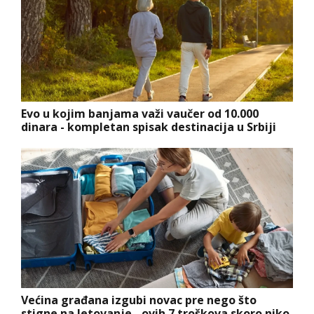
Evo u kojim banjama važi vaučer od 10.000
dinara - kompletan spisak destinacija u Srbiji
Većina građana izgubi novac pre nego što
stigne na letovanje - ovih 7 troškova skoro niko