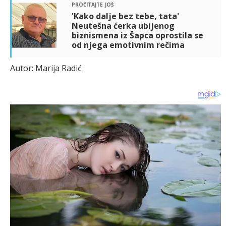
pročitajte još
'Kako dalje bez tebe, tata'
Neutešna ćerka ubijenog
biznismena iz Šapca oprostila se
od njega emotivnim rečima
Autor: Marija Radić