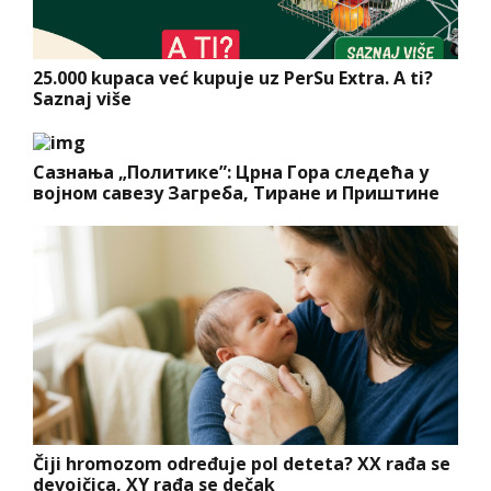
25.000 kupaca već kupuje uz PerSu Extra. A ti?
Saznaj više
Сазнања „Политике”: Црна Гора следећа у
војном савезу Загреба, Тиране и Приштине
Čiji hromozom određuje pol deteta? XX rađa se
devojčica, XY rađa se dečak