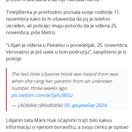
Tinejdžerka je prethodno pozvala svoje roditelje 11.
novembra kako bi ih obavestila da joj je telefon
ukraden, ali policajci imaju potvrdu da je viđena 25.
novembra, piše Metro.
"Lilijan je viđena u Pekamu u ponedeljak, 25. novembra.
Verovatno je još uvek u tom području", saopšteno je iz
policije.
The last time Lilyanne Hook was heard from was
when she rang her parents from an unknown
number three weeks ago.
pic.twitter.com/w7jaFu9EGz
— LADbible (@ladbible)
05. децембар 2024.
Lilijanin tata Mark Huk očajnički traži bilo kakvu
informaciju o njenom boravištu, a svoju ćerku je opisao