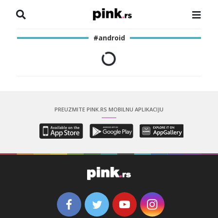
NASLOVNA
#android
VESTI
ZADRUGA
SHOWBIZ
PREUZMITE PINK.RS MOBILNU APLIKACIJU
HRONIKA
PINKOVE ZVEZDE
ODEON
SPORT