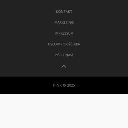
LIFESTYLE
KONTAKT
EXTRA
MARKETING
IMPRESSUM
USLOVI KORIŠĆENJA
PIŠITE NAM
PINK © 2025