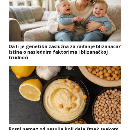
Da li je genetika zaslužna za rađanje blizanaca?
Istina o naslednim faktorima i blizanačkoj
trudnoći
Posni namaz od pasulja koji daje šmek svakom