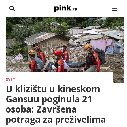
NASLOVNA
VESTI
ZADRUGA
SHOWBIZ
HRONIKA
SVET
U klizištu u kineskom
PINKOVE ZVEZDE
Gansuu poginula 21
osoba: Završena
ODEON
potraga za preživelima
SPORT