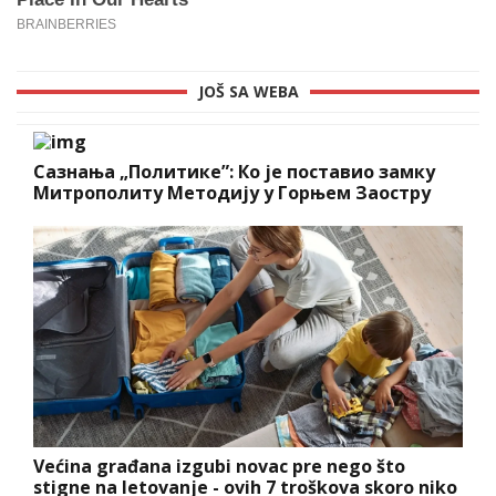
JOŠ SA WEBA
Сазнања „Политике”: Ко је поставио замку
Митрополиту Методију у Горњем Заостру
Većina građana izgubi novac pre nego što
stigne na letovanje - ovih 7 troškova skoro niko