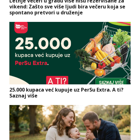
Letnje večeri u gradu više nisu rezervisane za
vikend: Zašto sve više ljudi bira večeru koja se
spontano pretvori u druženje
25.000 kupaca već kupuje uz PerSu Extra. A ti?
Saznaj više