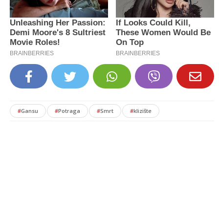
#
Gansu
#
Potraga
#
Smrt
#
klizište