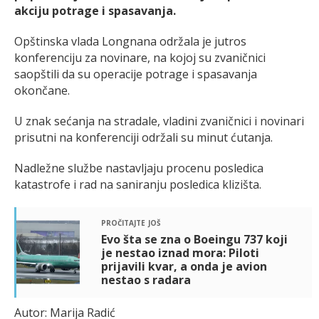
akciju potrage i spasavanja.
Opštinska vlada Longnana održala je jutros
konferenciju za novinare, na kojoj su zvaničnici
saopštili da su operacije potrage i spasavanja
okončane.
U znak sećanja na stradale, vladini zvaničnici i novinari
prisutni na konferenciji održali su minut ćutanja.
Nadležne službe nastavljaju procenu posledica
katastrofe i rad na saniranju posledica klizišta.
pročitajte još
Evo šta se zna o Boeingu 737 koji
je nestao iznad mora: Piloti
prijavili kvar, a onda je avion
nestao s radara
Autor: Marija Radić