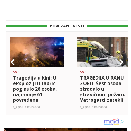
POVEZANE VESTI
SVET
SVET
Tragedija u Kini: U
TRAGEDIJA U RANU
eksploziji u fabrici
ZORU! Šest osoba
poginulo 26 osoba,
stradalo u
najmanje 61
stravičnom požaru:
povređena
Vatrogasci zatekli
(FOTO+VIDEO)
jeziv prizor u kući
pre 3 meseca
pre 2 meseca