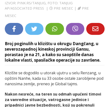
IZVOR: PINK.RS/TANJUG, FOTO: TANJUG
LIFESTYLE
AP/ASSOCIATED PRESS
|
PRE MESEC
|
PRE
MESEC
EXTRA
Broj poginulih u klizištu u okrugu Dangčang, u
severozapadnoj kineskoj provinciji Gansu,
porastao je na 21, a kako su saopštile danas
lokalne vlasti, spasilačke operacije su završene.
Klizište se dogodilo u utorak ujutru u selu Renzang, u
opštini Nanhe, kada su 33 osobe ostale zarobljene pod
nanosima zemlje, preneo je Global tajms.
Nakon nesreće, na teren su odmah upućeni timovi
za vanredne situacije, vatrogasne jedinice i
pripadnici javne bezbednosti, koji su pokrenuli