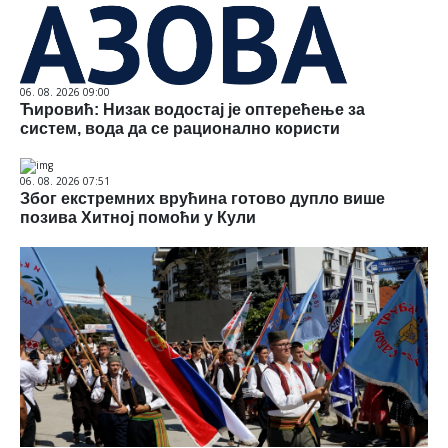
06. 08. 2026 09:00
Ћировић: Низак водостај је оптерећење за
систем, вода да се рационално користи
06. 08. 2026 07:51
Због екстремних врућина готово дупло више
позива Хитној помоћи у Кули