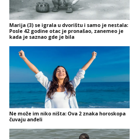
Marija (3) se igrala u dvorištu i samo je nestala:
Posle 42 godine otac je pronašao, zanemeo je
kada je saznao gde je bila
Ne može im niko ništa: Ova 2 znaka horoskopa
čuvaju anđeli