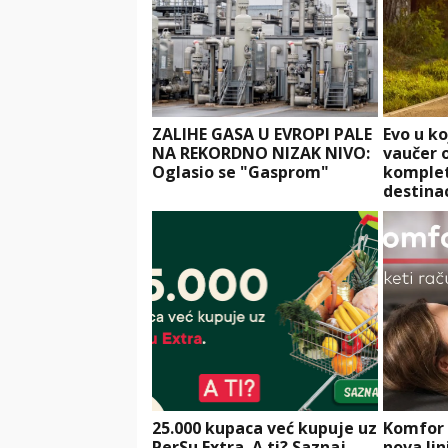
ZALIHE GASA U EVROPI PALE
Evo u k
NA REKORDNO NIZAK NIVO:
vaučer o
Oglasio se "Gasprom"
komplet
destinac
25.000 kupaca već kupuje uz
Komfor 
PerSu Extra. A ti? Saznaj
nova li