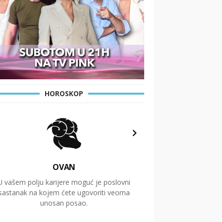
HOROSKOP
OVAN
U vašem polju karijere moguć je poslovni
Putovanja i čitav niz
sastanak na kojem ćete ugovoriti veoma
glavnu temu ovog 
unosan posao.
temelje dugoro