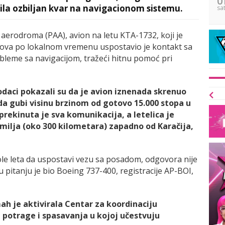
ila ozbiljan kvar na navigacionom sistemu.
sa
erodroma (PAA), avion na letu KTA-1732, koji je
časova po lokalnom vremenu uspostavio je kontakt sa
obleme sa navigacijom, tražeći hitnu pomoć pri
odaci pokazali su da je avion iznenada skrenuo
a gubi visinu brzinom od gotovo 15.000 stopa u
rekinuta je sva komunikacija, a letelica je
 milja (oko 300 kilometara) zapadno od Karačija,
e leta da uspostavi vezu sa posadom, odgovora nije
 pitanju je bio Boeing 737-400, registracije AP-BOI,
 je aktivirala Centar za koordinaciju
u potrage i spasavanja u kojoj učestvuju