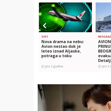
SVET
BEOGRA
Nova drama na nebu:
AVION
Avion nestao dok je
PRINU
leteo iznad Aljaske,
BEOGR
potraga u toku
evakua
Detalj
presto
pre 2 godine
pre 3