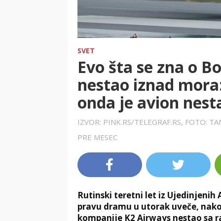
SVET
Evo šta se zna o Bo
nestao iznad mora: P
onda je avion nest
IZVOR: PINK.RS/TELEGRAF.RS, FOTO: T
PRE MESEC
Rutinski teretni let iz Ujedinjeni
pravu dramu u utorak uveče, nakon
kompanije K2 Airways nestao sa r