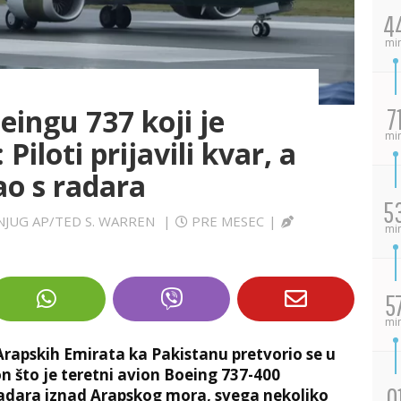
4
mi
eingu 737 koji je
7
mi
iloti prijavili kvar, a
ao s radara
5
ANJUG AP/TED S. WARREN
|
PRE MESEC
|
mi
5
mi
h Arapskih Emirata ka Pakistanu pretvorio se u
 što je teretni avion Boeing 737-400
0
adara iznad Arapskog mora, svega nekoliko