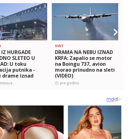
D
SVET
SVET
 IZ HURGADE
DRAMA NA NEBU IZNAD
PILO
DNO SLETEO U
KRFA: Zapalio se motor
SIGN
AD: U toku
na Boingu 737, avion
ONDA
cija putnika -
morao prinudno na sleti
NEST
i drame iznad
(VIDEO)
je p
nice
obus
 meseca
pre godinu
pre 
više