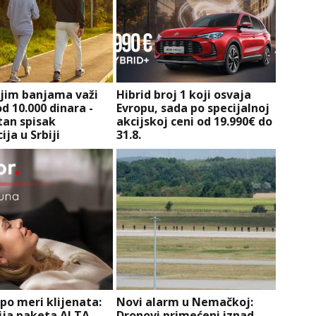
ojim banjama važi
Hibrid broj 1 koji osvaja
d 10.000 dinara -
Evropu, sada po specijalnoj
an spisak
akcijskoj ceni od 19.990€ do
ija u Srbiji
31.8.
po meri klijenata:
Novi alarm u Nemačkoj:
nija paketa ALTA
Dronovi primećeni iznad