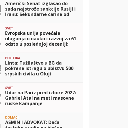
Američki Senat izglasao do
4
sada najstrože sankcije Rusiji i
n
Iranu: Sekundarne carine od
100 odsto za kupce nafte i
gasa, Zelenski pozdravio 'mir
SVET
kroz
Evropska unija povećala
1
ulaganja u nauku i razvoj za 61
n
odsto u poslednjoj deceniji:
Budžet dostigao 130 milijardi
evra
POLITIKA
Linta: Tužilaštvo u BG da
3
pokrene istragu o ubistvu 500
n
srpskih civila u Oluji
SVET
Udar na Pariz pred izbore 2027:
7
Gabriel Atal na meti masovne
n
ruske kampanje
dezinformisanja
DOMAĆI
ASMIN I ADVOKAT: Dača
1
žestoko uradio na bivšeg