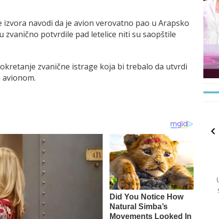
 izvora navodi da je avion verovatno pao u Arapsko
u zvanično potvrdile pad letelice niti su saopštile
kretanje zvanične istrage koja bi trebalo da utvrdi
a avionom.