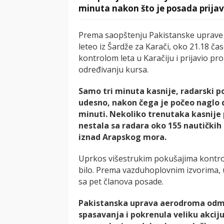
minuta nakon što je posada prijav
Prema saopštenju Pakistanske uprave a
leteo iz Šardže za Karači, oko 21.18 
kontrolom leta u Karačiju i prijavio pr
određivanju kursa.
Samo tri minuta kasnije, radarski p
udesno, nakon čega je počeo naglo d
minuti. Nekoliko trenutaka kasnije p
nestala sa radara oko 155 nautičkih
iznad Arapskog mora.
Uprkos višestrukim pokušajima kontrol
bilo. Prema vazduhoplovnim izvorima, u
sa pet članova posade.
Pakistanska uprava aerodroma odmah
spasavanja i pokrenula veliku akcij