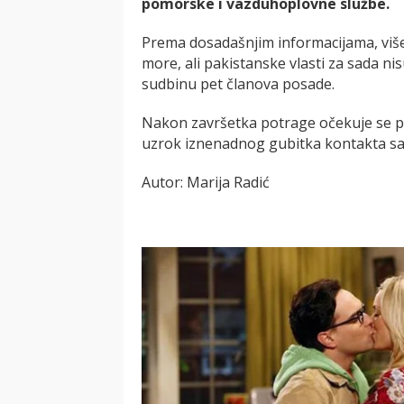
pomorske i vazduhoplovne službe.
Prema dosadašnjim informacijama, više
more, ali pakistanske vlasti za sada nis
sudbinu pet članova posade.
Nakon završetka potrage očekuje se po
uzrok iznenadnog gubitka kontakta s
Autor: Marija Radić