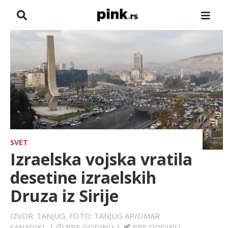
NASLOVNA
VESTI
ZADRUGA
SHOWBIZ
HRONIKA
SVET
Izraelska vojska vratila
FARMERI
desetine izraelskih
Druza iz Sirije
TV
IZVOR: TANJUG, FOTO: TANJUG AP/OMAR
SPORT
SANADIKI
|
PRE GODINU
|
PRE GODINU