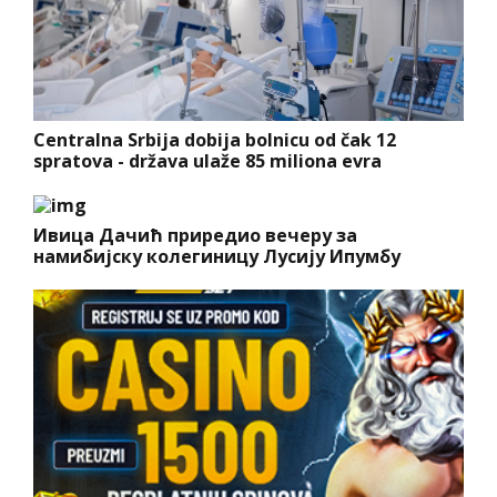
Centralna Srbija dobija bolnicu od čak 12
spratova - država ulaže 85 miliona evra
Ивица Дачић приредио вечеру за
намибијску колегиницу Лусију Ипумбу