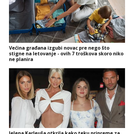
Većina građana izgubi novac pre nego što
stigne na letovanje - ovih 7 troškova skoro niko
ne planira
Jelena Karleuša otkrila kako teku pripreme za