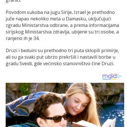
Povodom sukoba na jugu Sirije, Izrael je prethodno
juče napao nekoliko meta u Damasku, uključujući
zgradu Ministarstva odbrane, a prema informacijama
sirijskog Ministarstva zdravlja, ubijene su tri osobe, a
ranjeno ih je 34.
Druzi i beduini su prethodno tri puta sklopili primirje,
ali su ga svaki put ubrzo prekršili i nastavili borbe u
gradu Sveidi, gde većinsko stanovništvo čine Druzi.