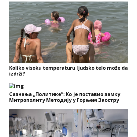
Koliko visoku temperaturu ljudsko telo može da
izdrži?
Сазнања „Политике”: Ко је поставио замку
Митрополиту Методију у Горњем Заостру