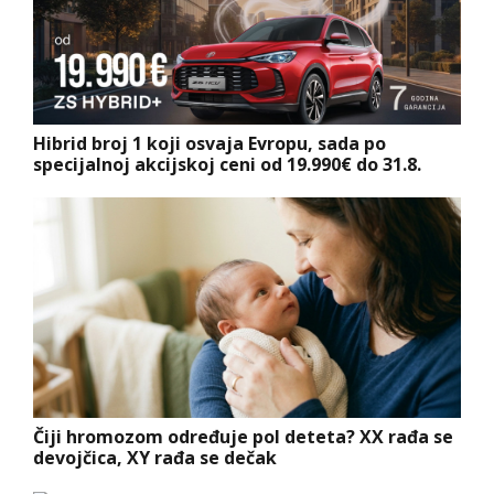
Hibrid broj 1 koji osvaja Evropu, sada po
specijalnoj akcijskoj ceni od 19.990€ do 31.8.
Čiji hromozom određuje pol deteta? XX rađa se
devojčica, XY rađa se dečak