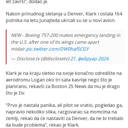
let završi", dodao je.
Nakon prinudnog sletanja u Denver, Klark i ostala 164
putnika na letu Junajteda ukrcali su se u novi avion.
NEW - Boeing 757-200 makes emergency landing in
the U.S. after one of its wings came apart
midair.
pic.twitter.com/DW0hafSCGY
— Disclose.tv (@disclosetv)
21. фебруар 2024.
Klark je na kraju sleteo na svoje konačno odredište na
aerodromu Logan oko tri sata kasnije nego što je
planirano, rekavši za Boston 25 News da mu je drago
što je živ.
"Prvo je nastala panika, ali pilot se vratio, pogledao ga,
napravio nekoliko slika, razgovarao sa momcima na
zemlji, rekao da će nastaviti za Denver, da ne bi trebalo
da bude problema", rekao je Klark.