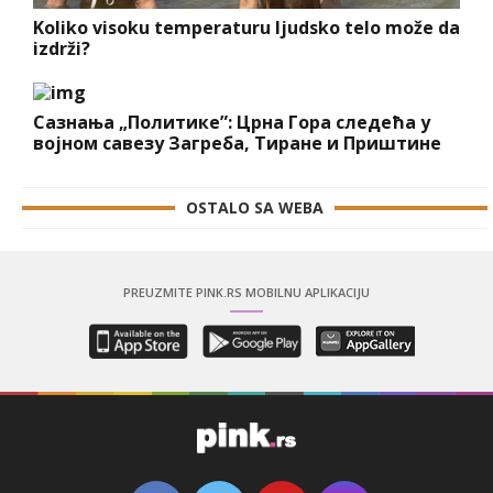
Koliko visoku temperaturu ljudsko telo može da
izdrži?
Сазнања „Политике”: Црна Гора следећа у
војном савезу Загреба, Тиране и Приштине
OSTALO SA WEBA
PREUZMITE PINK.RS MOBILNU APLIKACIJU