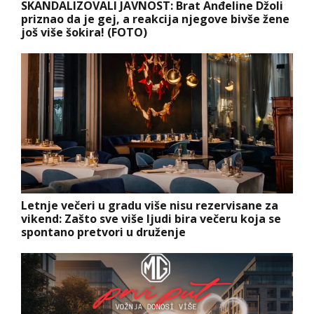
SKANDALIZOVALI JAVNOST: Brat Anđeline Džoli
priznao da je gej, a reakcija njegove bivše žene
još više šokira! (FOTO)
Letnje večeri u gradu više nisu rezervisane za
vikend: Zašto sve više ljudi bira večeru koja se
spontano pretvori u druženje