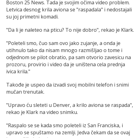
Boston 25 News. Tada je svojim očima video problem.
Letvica desnog krila aviona se "raspadala" i nedostajali
su joj primetni komadi.
"Da li je naleteo na pticu? To nije dobro", rekao je Klark.
"Poleteli smo, čuo sam ovo jako zujanje, a onda je
utihnulo tako da nisam mnogo razmišljao o tome i
odjednom se pilot obratio, pa sam otvorio zavesicu na
prozoru, provirio i video da je uništena cela prednja
ivica krila."
Takođe je uspeo da izvadi svoj mobilni telefon i snimi
mučan trenutak.
"Upravo ću sleteti u Denver, a krilo aviona se raspada",
rekao je Klark na video snimku.
"Raspalo se se kada smo poleteli iz San Franciska, i
upravo se spuštamo na zemlji. Jedva čekam da se ovaj