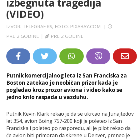
izbegnuta tragedija
LIFESTYLE
(VIDEO)
EXTRA
IZVOR: TELEGRAF.RS, FOTO: PIXABAY.COM
|
PRE 2 GODINE
|
PRE 2 GODINE
Putnik komercijalnog leta iz San Franciska za
Boston zatekao je neobičan prizor kada je
pogledao kroz prozor aviona i video kako se
jedno krilo raspada u vazduhu.
Putnik Kevin Klark rekao je da se ukrcao na Junajtedov
let 354, avion Boing 757-200 koji je poleteo iz San
Franciska i poleteo po rasporedu, ali je pilot rekao da
će avion biti primoran da skrene u Denver, preneo je