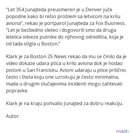
"Let 354 Junajteda preusmeren je u Denver juče
popodne kako bi rešio problem sa letvicom na krilu
aviona", rekao je portparol Junajteda za Fox Business.
"Let je bezbedno sleteo i dogovorili smo da druga
letelica odveze putnike do njihovog odredišta, koja je
od tada stigla u Boston."
Klark je za Boston 25 News rekao da mu se činilo da je
video dokaze udara ptica u krilo aviona dok je hodao
pistom u San Francisku. Avioni udaraju u ptice prilično
često i šteta koju one uzrokuju je često minimalna,
mada u drugim slučajevima incidenti mogu zahtevati
popravke.
Klark je na kraju pohvalio Junajted za dobru reakciju.
Autor: