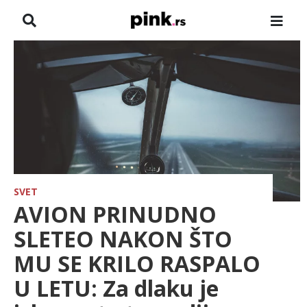
NASLOVNA
VESTI
ZADRUGA
SHOWBIZ
HRONIKA
SVET
AVION PRINUDNO
FARMERI
SLETEO NAKON ŠTO
MU SE KRILO RASPALO
TV
U LETU: Za dlaku je
SPORT