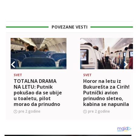
POVEZANE VESTI
SVET
SVET
TOTALNA DRAMA
Horor na letu iz
NA LETU: Putnik
Bukurešta za Cirih!
pokušao da se ubije
Putnički avion
u toaletu, pilot
prinudno sleteo,
morao da prinudno
kabina se napunila
sleti, stjuardese
dimom IMA MRTVIH!
pre 2 godine
pre 2 godine
zatekle JEZIVU
SCENU