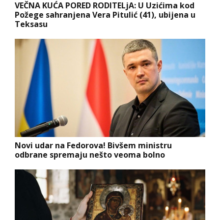
VEČNA KUĆA PORED RODITELjA: U Uzićima kod
Požege sahranjena Vera Pitulić (41), ubijena u
Teksasu
Novi udar na Fedorova! Bivšem ministru
odbrane spremaju nešto veoma bolno