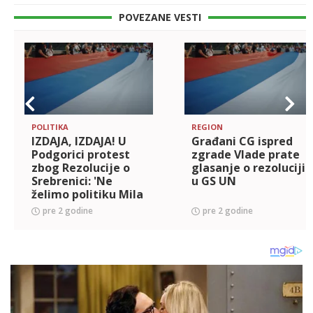
POVEZANE VESTI
POLITIKA
REGION
IZDAJA, IZDAJA! U
Građani CG ispred
Podgorici protest
zgrade Vlade prate
zbog Rezolucije o
glasanje o rezoluciji
Srebrenici: 'Ne
u GS UN
želimo politiku Mila
Đukanovića'
pre 2 godine
pre 2 godine