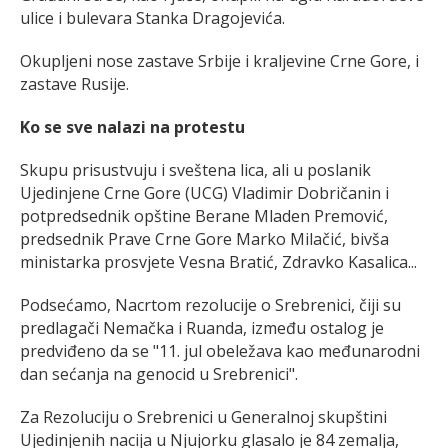
ulice i bulevara Stanka Dragojevića.
Okupljeni nose zastave Srbije i kraljevine Crne Gore, i
zastave Rusije.
Ko se sve nalazi na protestu
Skupu prisustvuju i sveštena lica, ali u poslanik
Ujedinjene Crne Gore (UCG) Vladimir Dobričanin i
potpredsednik opštine Berane Mladen Premović,
predsednik Prave Crne Gore Marko Milačić, bivša
ministarka prosvjete Vesna Bratić, Zdravko Kasalica...
Podsećamo, Nacrtom rezolucije o Srebrenici, čiji su
predlagači Nemačka i Ruanda, između ostalog je
predviđeno da se "11. jul obeležava kao međunarodni
dan sećanja na genocid u Srebrenici".
Za Rezoluciju o Srebrenici u Generalnoj skupštini
Ujedinjenih nacija u Njujorku glasalo je 84 zemalja,