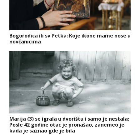
Bogorodica ili sv Petka: Koje ikone mame nose u
novčanicima
Marija (3) se igrala u dvorištu i samo je nestala:
Posle 42 godine otac je pronašao, zanemeo je
kada je saznao gde je bila