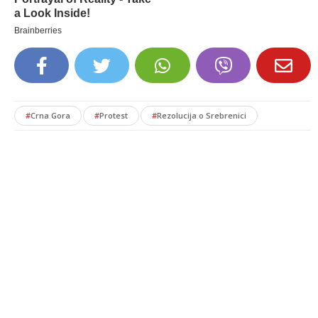
#
Crna Gora
#
Protest
#
Rezolucija o Srebrenici