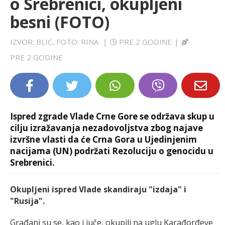
o Srebrenici, okupljeni
LIFESTYLE
besni (FOTO)
EXTRA
IZVOR: BLIC, FOTO: RINA
|
PRE 2 GODINE
|
PRE 2 GODINE
Ispred zgrade Vlade Crne Gore se održava skup u
cilju izražavanja nezadovoljstva zbog najave
izvršne vlasti da će Crna Gora u Ujedinjenim
nacijama (UN) podržati Rezoluciju o genocidu u
Srebrenici.
Okupljeni ispred Vlade skandiraju "izdaja" i
"Rusija".
Građani su se, kao i juče, okupili na uglu Karađorđeve