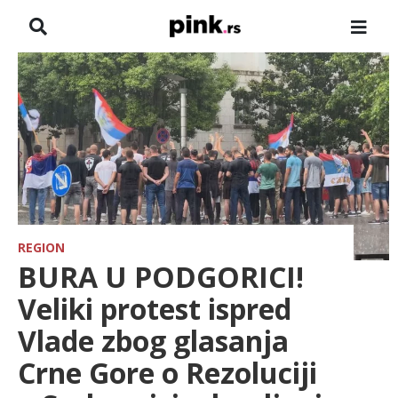
NASLOVNA
VESTI
ZADRUGA
SHOWBIZ
HRONIKA
REGION
BURA U PODGORICI!
FARMERI
Veliki protest ispred
Vlade zbog glasanja
TV
Crne Gore o Rezoluciji
SPORT