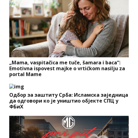
„Mama, vaspitačica me tuče, šamara i baca“:
Emotivna ispovest majke o vrtićkom nasilju za
portal Mame
Одбор за заштиту Срба: Исламска заједница
да одговори ко је уништио објекте СПЦ у
ФБиХ