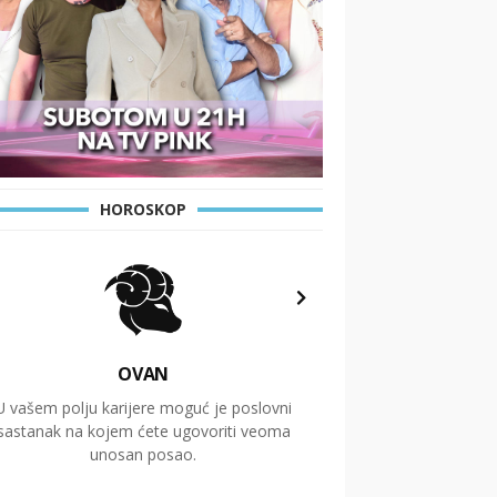
HOROSKOP
OVAN
U vašem polju karijere moguć je poslovni
Putovanja i čitav niz
sastanak na kojem ćete ugovoriti veoma
glavnu temu ovog 
unosan posao.
temelje dugoro