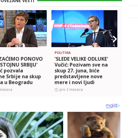
POVEZANE VESTI
A
POLITIKA
POLITI
AZAĆEMO PONOVO
'SLEDE VELIKE ODLUKE'
Vučić
ISTOJNU SRBIJU'
Vučić: Pozivam sve na
poruč
ć pozvala
skup 27. juna, biće
juna
e Srbije na skup
predstavljene nove
građ
na u Beogradu
mere i novi ljudi
grad
Srbij
 meseca
pre 2 meseca
pre