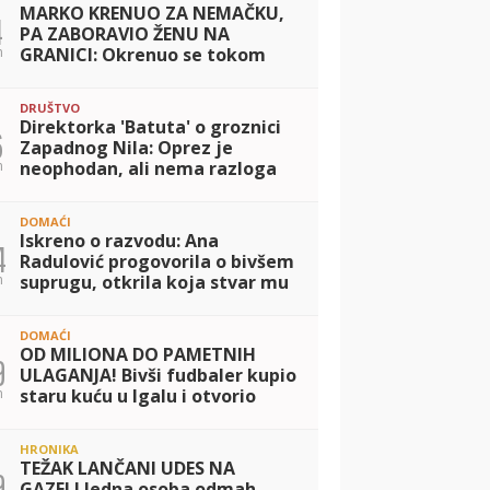
MARKO KRENUO ZA NEMAČKU,
4
PA ZABORAVIO ŽENU NA
n
GRANICI: Okrenuo se tokom
vožnje i PREBLEDEO! Jelena
doživela šok života, evo ŠTA
DRUŠTVO
MU JE REKLA kad ga je
Direktorka 'Batuta' o groznici
6
Zapadnog Nila: Oprez je
n
neophodan, ali nema razloga
za brigu
DOMAĆI
Iskreno o razvodu: Ana
4
Radulović progovorila o bivšem
n
suprugu, otkrila koja stvar mu
je smetala kod nje
DOMAĆI
OD MILIONA DO PAMETNIH
9
ULAGANJA! Bivši fudbaler kupio
n
staru kuću u Igalu i otvorio
restoran na Bojani, a evo šta je
posle razvoda pripalo bivšoj
HRONIKA
supru
TEŽAK LANČANI UDES NA
9
GAZELI Jedna osoba odmah