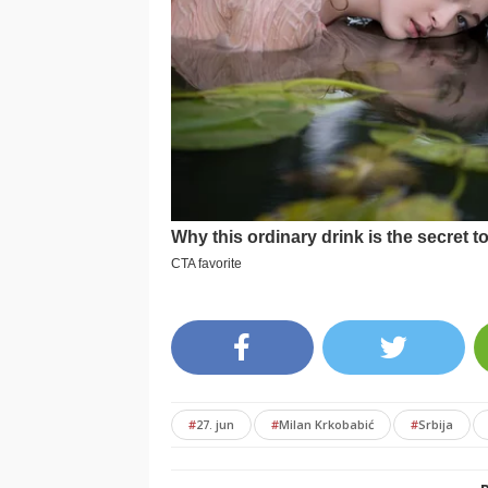
#
27. jun
#
Milan Krkobabić
#
Srbija