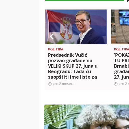
POLITIKA
POLITIK
Predsednik Vučić
'POK
pozvao građane na
TU PR
VELIKI SKUP 27. juna u
Brnabi
Beogradu: Tada ću
građan
saopštiti ime liste za
27. ju
izbore (VIDEO)
pre 2 meseca
pre 2