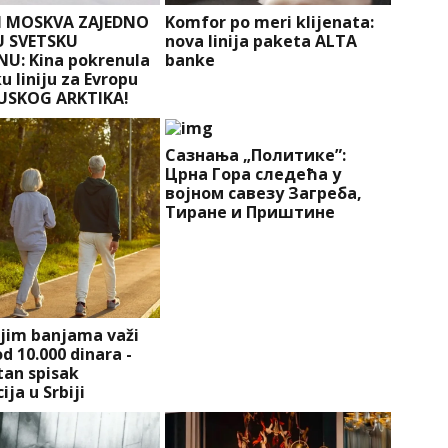
I MOSKVA ZAJEDNO
Komfor po meri klijenata:
U SVETSKU
nova linija paketa ALTA
U: Kina pokrenula
banke
ku liniju za Evropu
USKOG ARKTIKA!
Сазнања „Политике”:
Црна Гора следећа у
војном савезу Загреба,
Тиране и Приштине
ojim banjama važi
d 10.000 dinara -
an spisak
ija u Srbiji