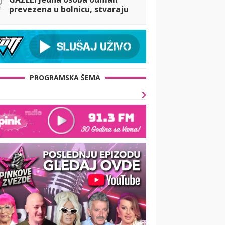
n
prevezena u bolnicu, stvaraju
se gužve
PROGRAMSKA ŠEMA