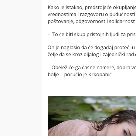
Kako je istakao, predstojeće okupljan
vrednostima i razgovoru o budućnosti
poštovanje, odgovornost i solidarnost 
– To će biti skup pristojnih ljudi za pris
On je naglasio da će događaj proteći 
želje da se kroz dijalog i zajednički r
– Obeležiće ga časne namere, dobra vol
bolje – poručio je Krkobabić.