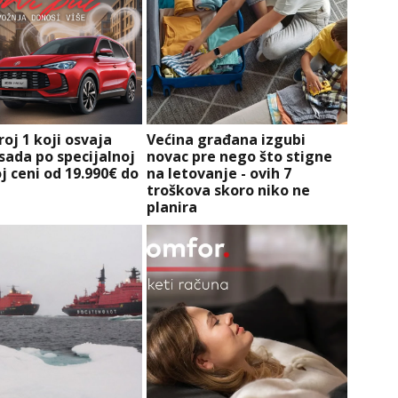
roj 1 koji osvaja
Većina građana izgubi
sada po specijalnoj
novac pre nego što stigne
j ceni od 19.990€ do
na letovanje - ovih 7
troškova skoro niko ne
planira