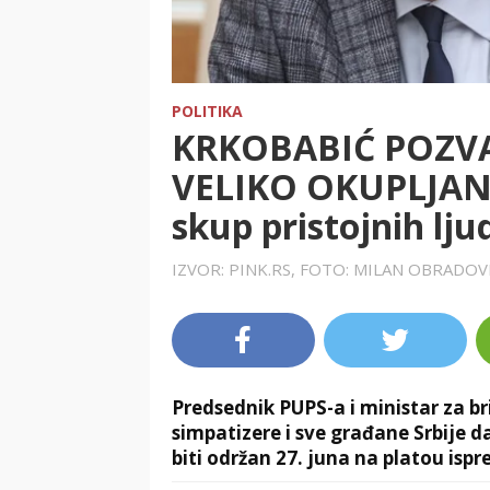
POLITIKA
KRKOBABIĆ POZV
VELIKO OKUPLJANJE
skup pristojnih lju
IZVOR: PINK.RS, FOTO: MILAN OBRADOV
Predsednik PUPS-a i ministar za br
simpatizere i sve građane Srbije 
biti održan 27. juna na platou isp