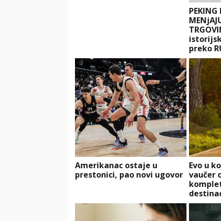
PEKING 
MENjAJ
TRGOVIN
istorijs
preko R
Amerikanac ostaje u
Evo u k
prestonici, pao novi ugovor
vaučer o
komplet
destinac