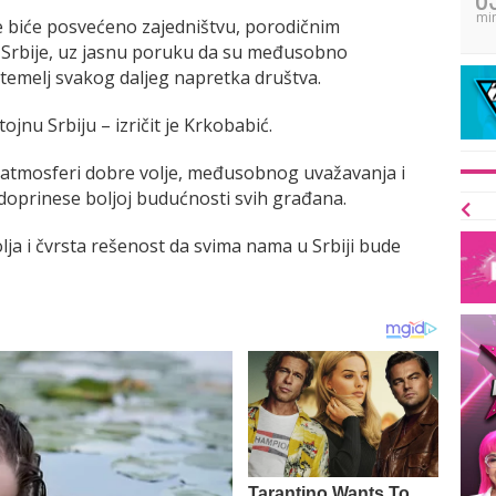
mi
je biće posvećeno zajedništvu, porodičnim
 Srbije, uz jasnu poruku da su međusobno
temelj svakog daljeg napretka društva.
tojnu Srbiju – izričit je Krkobabić.
u atmosferi dobre volje, međusobnog uvažavanja i
ad doprinese boljoj budućnosti svih građana.
ja i čvrsta rešenost da svima nama u Srbiji bude