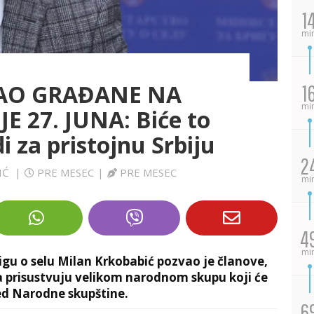
1
mi
AO GRAĐANE NA
1
mi
 27. JUNA: Biće to
di za pristojnu Srbiju
2
IĆ
|
PRE MESEC
|
PRE MESEC
mi
4
mi
igu o selu Milan Krkobabić pozvao je članove,
da prisustvuju velikom narodnom skupu koji će
red Narodne skupštine.
6