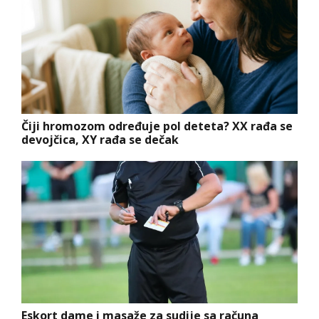
Čiji hromozom određuje pol deteta? XX rađa se
devojčica, XY rađa se dečak
Eskort dame i masaže za sudije sa računa