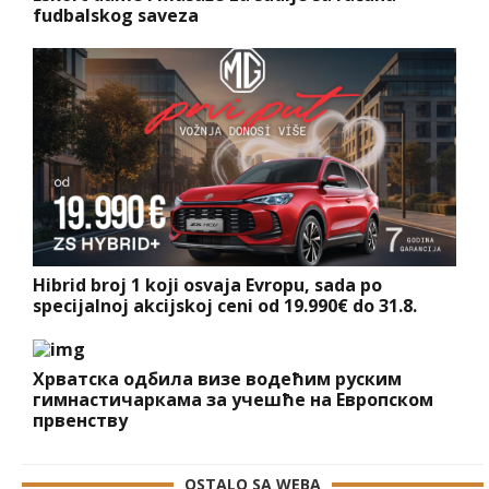
fudbalskog saveza
Hibrid broj 1 koji osvaja Evropu, sada po
specijalnoj akcijskoj ceni od 19.990€ do 31.8.
Хрватска одбила визе водећим руским
гимнастичаркама за учешће на Европском
првенству
OSTALO SA WEBA