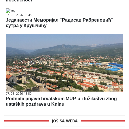
07. 08. 2026 08:45
Једанаести Меморијал "Радисав Рабреновић"
сутра у Крушчићу
07. 08. 2026 18:50
Podnete prijave hrvatskom MUP-u i tužilaštvu zbog
ustaških pozdrava u Kninu
JOŠ SA WEBA