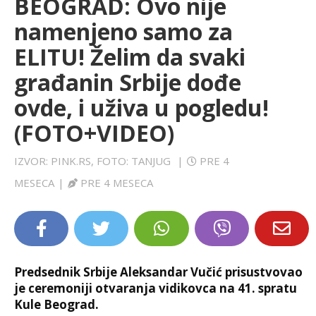
BEOGRAD: Ovo nije
LIFESTYLE
namenjeno samo za
ELITU! Želim da svaki
EXTRA
građanin Srbije dođe
ovde, i uživa u pogledu!
(FOTO+VIDEO)
IZVOR: PINK.RS, FOTO: TANJUG
|
PRE 4
MESECA
|
PRE 4 MESECA
Predsednik Srbije Aleksandar Vučić prisustvovao
je ceremoniji otvaranja vidikovca na 41. spratu
Kule Beograd.