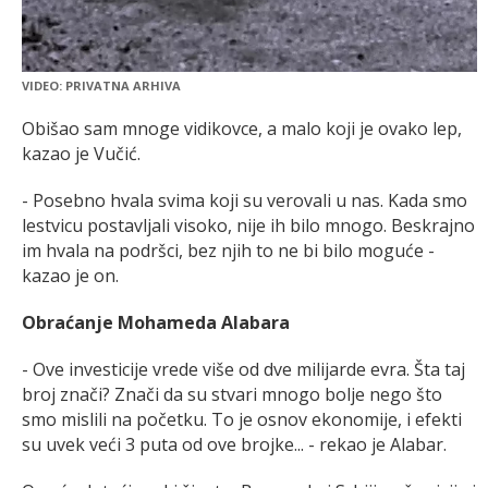
VIDEO: PRIVATNA ARHIVA
Obišao sam mnoge vidikovce, a malo koji je ovako lep,
kazao je Vučić.
- Posebno hvala svima koji su verovali u nas. Kada smo
lestvicu postavljali visoko, nije ih bilo mnogo. Beskrajno
im hvala na podršci, bez njih to ne bi bilo moguće -
kazao je on.
Obraćanje Mohameda Alabara
- Ove investicije vrede više od dve milijarde evra. Šta taj
broj znači? Znači da su stvari mnogo bolje nego što
smo mislili na početku. To je osnov ekonomije, i efekti
su uvek veći 3 puta od ove brojke... - rekao je Alabar.