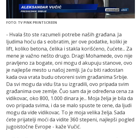
FOTO: TV PINK PRINTSCREEN
- Hvala što ste razumeli potrebe naših građana. Ja
ljudima hoću da s eobratim, jer ove podatke, koliki je
lift, koliko betona, čelika i stakla korišćeno, čućete... Za
mene je važno nešto drugo. Dragi Mohamede, ovo nije
pravljeno za bogate, oni mogu d akupuju stanove, ovo
je najlepše mesto u našoj zemlji. Ja ću biti radostan
kada ova vrata budu otvoreni svim građanima Srbije.
Da svi mogu da vidu šta su izgradili, ovo pripada svim
građanima ove zemlje. Čuo sam da je određena cena za
vidikovac, oko 800, 1.000 dinara je... Moja želja je bila da
ovo pripada svima, i da se malo spuste te cene, da ljudi
mogu da vide vidikovac. To je moja velika želja. Sada
ćete prijatelji moći da vidite 360 stepeni, najlepši pogled
jugoistočne Evrope - kaže Vučić.