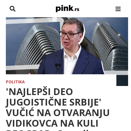
NASLOVNA
VESTI
ZADRUGA
SHOWBIZ
HRONIKA
POLITIKA
'NAJLEPŠI DEO
PINKOVE ZVEZDE
JUGOISTIČNE SRBIJE'
VUČIĆ NA OTVARANJU
ODEON
VIDIKOVCA NA KULI
SPORT