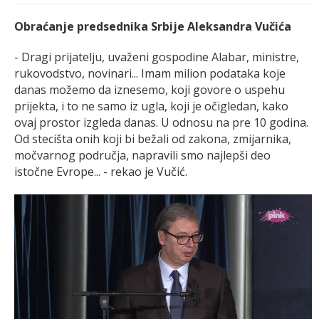
Obraćanje predsednika Srbije Aleksandra Vučića
- Dragi prijatelju, uvaženi gospodine Alabar, ministre,
rukovodstvo, novinari... Imam milion podataka koje
danas možemo da iznesemo, koji govore o uspehu
prijekta, i to ne samo iz ugla, koji je očigledan, kako
ovaj prostor izgleda danas. U odnosu na pre 10 godina.
Od stecišta onih koji bi bežali od zakona, zmijarnika,
močvarnog područja, napravili smo najlepši deo
istočne Evrope... - rekao je Vučić.