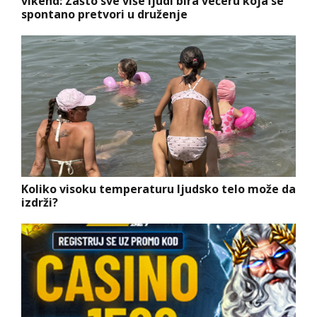
vikend: Zašto sve više ljudi bira večeru koja se
spontano pretvori u druženje
Koliko visoku temperaturu ljudsko telo može da
izdrži?