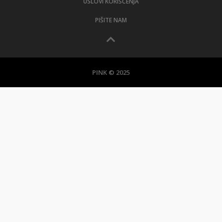
USLOVI KORIŠĆENJA
PIŠITE NAM
PINK © 2025