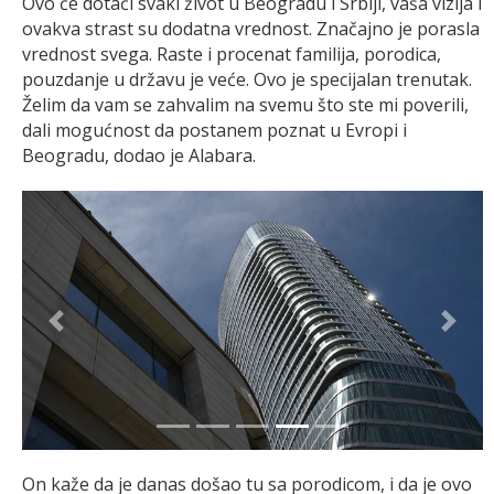
Ovo će dotaći svaki život u Beogradu i Srbiji, vaša vizija i
ovakva strast su dodatna vrednost. Značajno je porasla
vrednost svega. Raste i procenat familija, porodica,
pouzdanje u državu je veće. Ovo je specijalan trenutak.
Želim da vam se zahvalim na svemu što ste mi poverili,
dali mogućnost da postanem poznat u Evropi i
Beogradu, dodao je Alabara.
Previous
Next
On kaže da je danas došao tu sa porodicom, i da je ovo