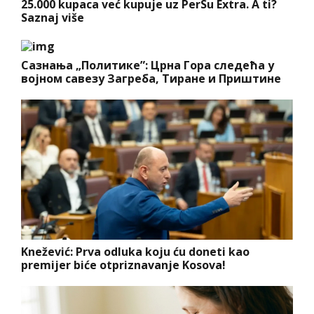
25.000 kupaca već kupuje uz PerSu Extra. A ti?
Saznaj više
Сазнања „Политике”: Црна Гора следећа у
војном савезу Загреба, Тиране и Приштине
Knežević: Prva odluka koju ću doneti kao
premijer biće otpriznavanje Kosova!