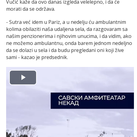
Vučić kaže da ovo danas izgleda velelepno, i da će
morati da se održava.
- Sutra već idem u Pariz, a u nedelju ću ambulantnim
kolima obilaziti naša udaljena sela, da razgovaram sa
našim penzionerima i njihovim unucima, i da vidim, ako
ne možemo ambulantnu, onda barem jednom nedeljno
da se dolazi u sela i da budu pregledani oni koji žive
sami - kazao je predsednik.
Play
Video