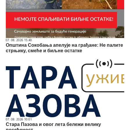
07. 08. 2026 15:40
Општина Сокобања апелује на грађане: Не палите
стрњику, смеће и биљне остатке
07. 08. 2026 10:01
Стара Пазова и овог лета бележи велику
посећеност