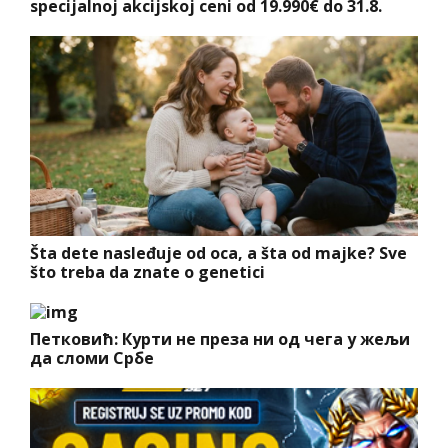
specijalnoj akcijskoj ceni od 19.990€ do 31.8.
Šta dete nasleđuje od oca, a šta od majke? Sve
što treba da znate o genetici
Петковић: Курти не преза ни од чега у жељи
да сломи Србе