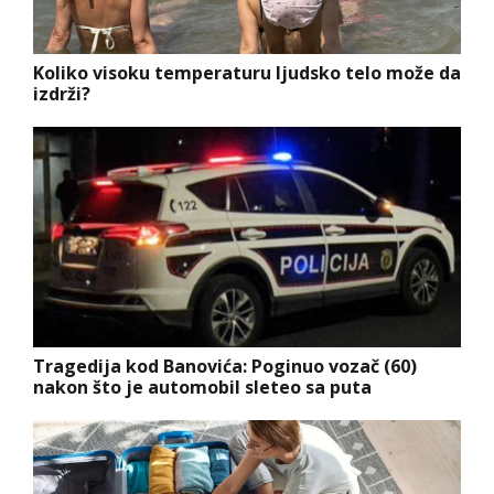
Koliko visoku temperaturu ljudsko telo može da
izdrži?
Tragedija kod Banovića: Poginuo vozač (60)
nakon što je automobil sleteo sa puta