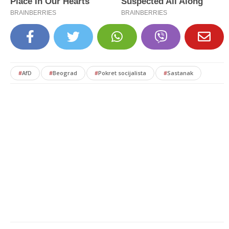
#
AfD
#
Beograd
#
Pokret socijalista
#
Sastanak