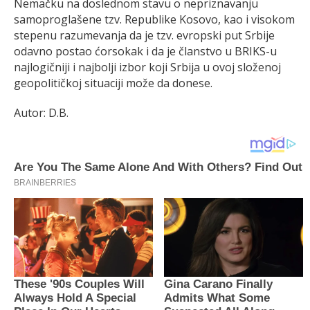
Nemačku na doslednom stavu o nepriznavanju
samoproglašene tzv. Republike Kosovo, kao i visokom
stepenu razumevanja da je tzv. evropski put Srbije
odavno postao ćorsokak i da je članstvo u BRIKS-u
najlogičniji i najbolji izbor koji Srbija u ovoj složenoj
geopolitičkoj situaciji može da donese.
Autor: D.B.