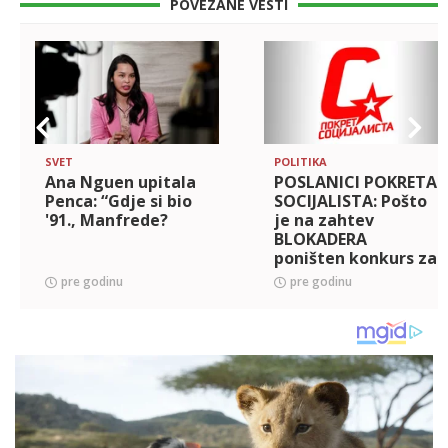
POVEZANE VESTI
SVET
POLITIKA
Ana Nguen upitala
POSLANICI POKRETA
Penca: “Gdje si bio
SOCIJALISTA: Pošto
'91., Manfrede?
je na zahtev
BLOKADERA
poništen konkurs za
izbor članova REM-
pre godinu
pre godinu
a, predlažu
obavezno ukidanje
Narodne skupštine