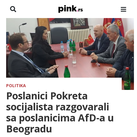
NASLOVNA
VESTI
ZADRUGA
SHOWBIZ
HRONIKA
POLITIKA
Poslanici Pokreta
FARMERI
socijalista razgovarali
sa poslanicima AfD-a u
TV
Beogradu
SPORT