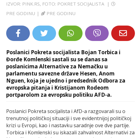
IZVOR: PINK.RS, FOTO: POKRET SOCIJALISTA
|
LIFESTYLE
PRE GODINU
|
PRE GODINU
EXTRA
Poslanici Pokreta socijalista Bojan Torbica i
Đorđe Komlenski sastali su se danas sa
poslanicima Alternative za Nemačku u
parlamentu savezne države Hesen, Anom
Nguen, koja je ujedno i predsednik Odbora za
evropska pitanja i Kristijanom Rodeom
portparolom za evropsku politiku AFD-a.
Poslanici Pokreta socijalista i AfD-a razgovarali su o
trenutnoj političkoj situaciji i sve evidentnijoj političkoj
krizi u Evropi, kao i nastavku saradnje ove dve partije.
Torbica i Komlenski su iskazali zahvalnost Alternativi za