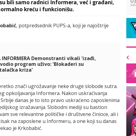
su bili samo radnici Informera, već i građani,
sat
normalno kreću i funkcionišu.
kobabić
, potpredsednik PUPS-a, koji je najoštrije
NFORMERA Demonstranti vikali 'izađi,
 vodio program uživo: 'Blokaderi su
talačka kriza'
eretko znači ugrožavanje neke druge slobode sutra.
eg opkoljavanja Informera. Nakon uskraćivanja
rbije danas je to isto pravo uskraćeno zaposlenima
edijskog izražavanja. Slobodni mediji su bastion
m sve relevantne političke i društvene činioce, ali i
tisak na zaposlene u Informeru, a one koji su danas
rekao je Krkobabić.