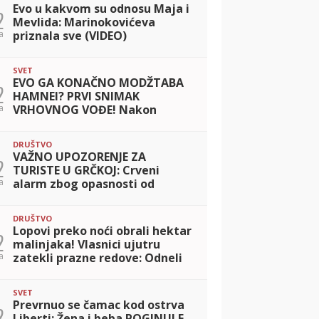
Evo u kakvom su odnosu Maja i
2
Mevlida: Marinokovićeva
a
priznala sve (VIDEO)
SVET
EVO GA KONAČNO MODŽTABA
2
HAMNEI? PRVI SNIMAK
a
VRHOVNOG VOĐE! Nakon
tvrdnje iz Izraela da je u
'izuzetno teškom stanju' Iran
DRUŠTVO
objavio ovaj klip (VIDEO)
VAŽNO UPOZORENJE ZA
2
TURISTE U GRČKOJ: Crveni
a
alarm zbog opasnosti od
požara u popularnim
regionima
DRUŠTVO
Lopovi preko noći obrali hektar
2
malinjaka! Vlasnici ujutru
a
zatekli prazne redove: Odneli
najbolje plodove
SVET
Prevrnuo se čamac kod ostrva
2
Liberti: Žena i beba POGINULE,