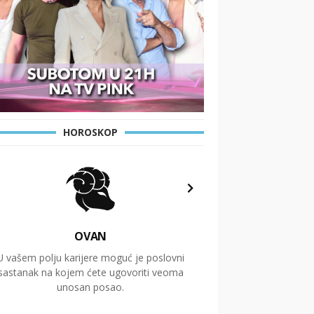
HOROSKOP
OVAN
U vašem polju karijere moguć je poslovni
Putovanja i čitav niz
sastanak na kojem ćete ugovoriti veoma
glavnu temu ovog 
unosan posao.
temelje dugoro