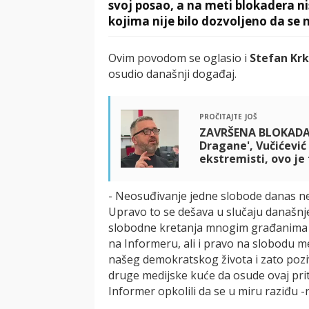
svoj posao, a na meti blokadera ni
kojima nije bilo dozvoljeno da se 
Ovim povodom se oglasio i
Stefan Kr
osudio današnji događaj.
pročitajte još
ZAVRŠENA BLOKADA I
Dragane', Vučićević
ekstremisti, ovo je 
- Neosuđivanje jedne slobode danas n
Upravo to se dešava u slučaju današnj
slobodne kretanja mnogim građanima S
na Informeru, ali i pravo na slobodu m
našeg demokratskog života i zato poziva
druge medijske kuće da osude ovaj pri
Informer opkolili da se u miru raziđu -