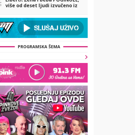
a
više od deset ljudi izvučeno iz
vode
PROGRAMSKA ŠEMA