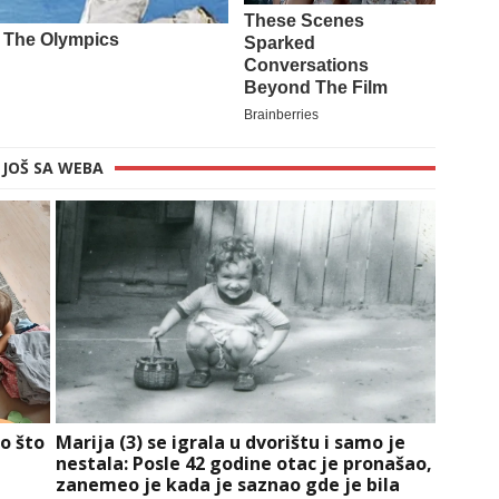
JOŠ SA WEBA
o što
Marija (3) se igrala u dvorištu i samo je
nestala: Posle 42 godine otac je pronašao,
zanemeo je kada je saznao gde je bila