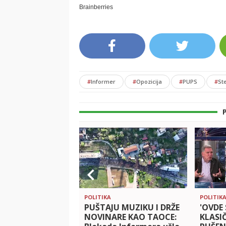
#
Informer
#
Opozicija
#
PUPS
#
St
POLITIKA
POLITIK
PUŠTAJU MUZIKU I DRŽE
'OVDE 
NOVINARE KAO TAOCE:
KLASI