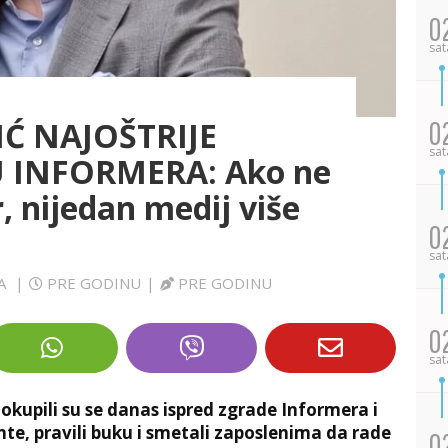
0
sat
Ć NAJOŠTRIJE
0
sat
 INFORMERA: Ako ne
 nijedan medij više
0
sat
VA
|
PRE GODINU
|
PRE GODINU
0
sat
 okupili su se danas ispred zgrade Informera i
rente, pravili buku i smetali zaposlenima da rade
0