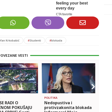
efan Krkobabić
#
Studenti
#
blokada
POVEZANE VESTI
A
POLITIKA
POLITI
SE RADI O
Nedopustiva i
NOVO
ČNOM POKUŠAJU
protivzakonita blokada
BLOK