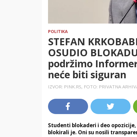
POLITIKA
STEFAN KRKOBABI
OSUDIO BLOKADU
podržimo Informer,
neće biti siguran
IZVOR: PINK.RS, FOTO: PRIVATNA ARHI
Studenti blokaderi i deo opozicije,
blokirali je. Oni su nosili transpa