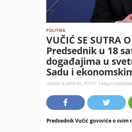
POLITIKA
VUČIĆ SE SUTRA O
Predsednik u 18 sa
događajima u svet
Sadu i ekonomskim
IZVOR: KURIR.RS, FOTO: TANJUG/JADRAN
Predsednik Vučić govoriće o svim 