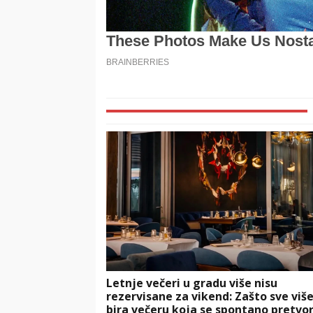
Letnje večeri u gradu više nisu
rezervisane za vikend: Zašto sve više
bira večeru koja se spontano pretvor