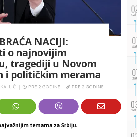
0
sat
BRAĆA NACIJI:
0
sa
ti o najnovijim
u, tragediji u Novom
0
 i političkim merama
sa
KA ILIĆ
|
PRE 2 GODINE
|
PRE 2 GODINE
0
sat
najvažnijim temama za Srbiju.
0