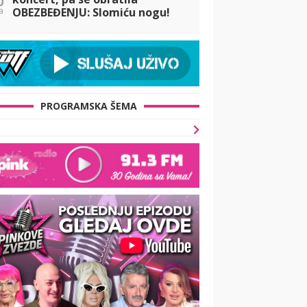
a
OBEZBEĐENJU: Slomiću nogu!
Evo šta se desilo!
PROGRAMSKA ŠEMA