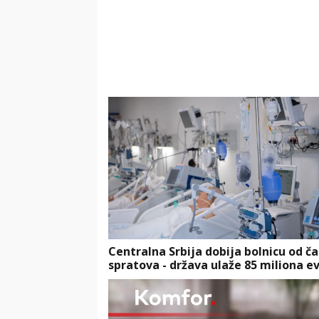
Centralna Srbija dobija bolnicu od ča
spratova - država ulaže 85 miliona e