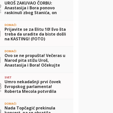
UROŠ ZAKUVAO ČORBU:
2
Anastasija i Bora ponovo
a
raskinuli zbog Stanića, on
priznao svoje emocije (VIDEO)
DOMAĆI
Prijavite se za Elitu 10! Evo šta
1
treba da uradite da biste došli
t
na KASTING! (FOTO)
DOMAĆI
Ovo se ne propušta! Večeras u
1
Narod pita stižu Uroš,
t
Anastasija i Bora! Očekujte
vatreno suočavanje
SVET
Umro nekadašnji prvi čovek
3
Evropskog parlamenta!
a
Roberta Mecola potvrdila
tužne vesti
DOMAĆI
Nada Topčagić prekinula
3
koncert, pa se obratila