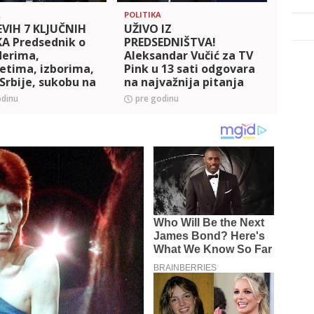
A
POLITIKA
POLITI
EVIH 7 KLJUČNIH
UŽIVO IZ
Tačno
A Predsednik o
PREDSEDNIŠTVA!
Preds
derima,
Aleksandar Vučić za TV
sutra
etima, izborima,
Pink u 13 sati odgovara
 Srbije, sukobu na
na najvažnija pitanja
m istoku i u
odinu
pre godinu
pre 
ni