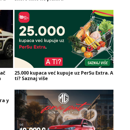
zač
25.000 kupaca već kupuje uz PerSu Extra. A
a
ti? Saznaj više
га у