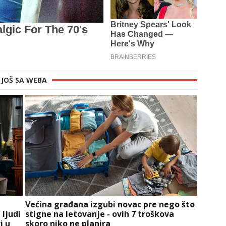
JOŠ SA WEBA
Većina građana izgubi novac pre nego što
 ljudi
stigne na letovanje - ovih 7 troškova
i u
skoro niko ne planira