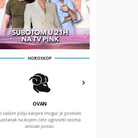
HOROSKOP
OVAN
U vašem polju karijere moguć je poslovni
Putovanja i čitav niz
sastanak na kojem ćete ugovoriti veoma
glavnu temu ovog 
unosan posao.
temelje dugoro