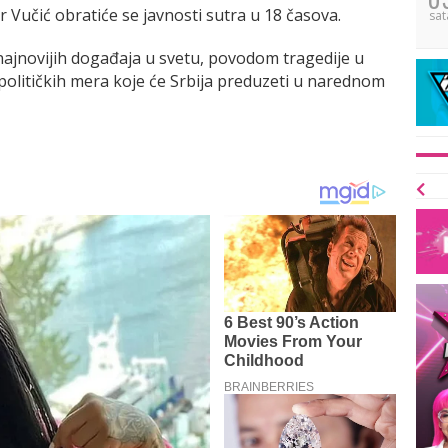
 Vučić obratiće se javnosti sutra u 18 časova.
sat
ajnovijih događaja u svetu, povodom tragedije u
litičkih mera koje će Srbija preduzeti u narednom