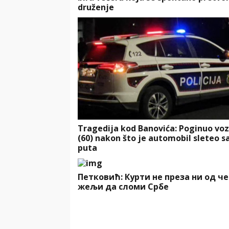
druženje
Tragedija kod Banovića: Poginuo vo
(60) nakon što je automobil sleteo s
puta
Петковић: Курти не преза ни од че
жељи да сломи Србе