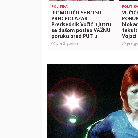
POLITIKA
POLITIK
'POMOLIĆU SE BOGU
VUČIĆ
PRED POLAZAK'
PORUK
Predsednik Vučić u Jutru
bloka
sa dušom poslao VAŽNU
fakult
poruku pred PUT u
Vojsci
Njujork: Znam kolika je
Blisko
pre 2 godine
pre g
sila koja nam PRETI, ali
Ukraji
BORI