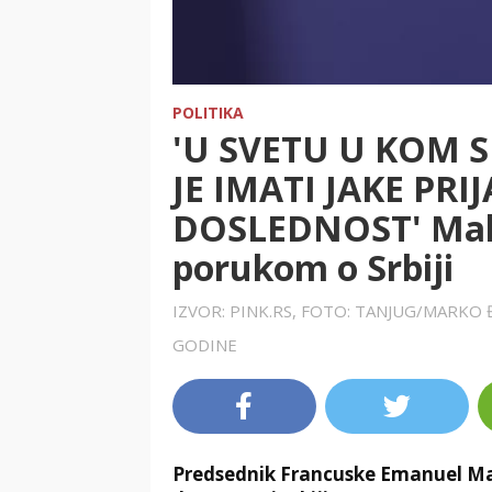
POLITIKA
'U SVETU U KOM 
JE IMATI JAKE PRIJ
DOSLEDNOST' Makr
porukom o Srbiji
IZVOR: PINK.RS, FOTO: TANJUG/MARKO
GODINE
Predsednik Francuske Emanuel Mak