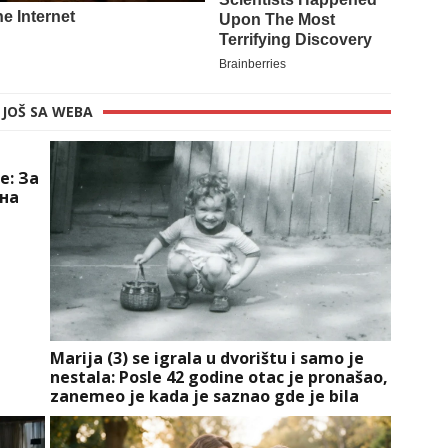
JOŠ SA WEBA
е: За
вна
Marija (3) se igrala u dvorištu i samo je
nestala: Posle 42 godine otac je pronašao,
zanemeo je kada je saznao gde je bila