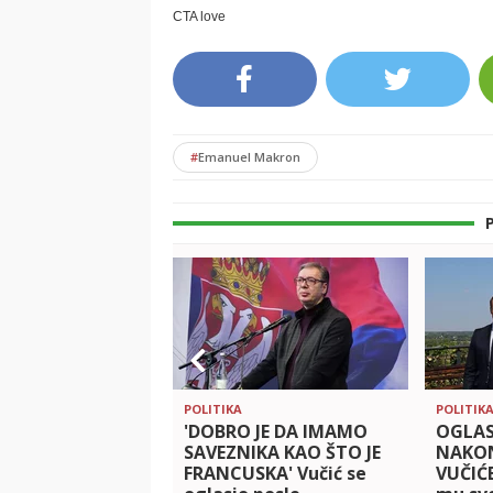
#
Emanuel Makron
POLITIKA
POLITIK
'DOBRO JE DA IMAMO
OGLAS
SAVEZNIKA KAO ŠTO JE
NAKO
FRANCUSKA' Vučić se
VUČIĆ