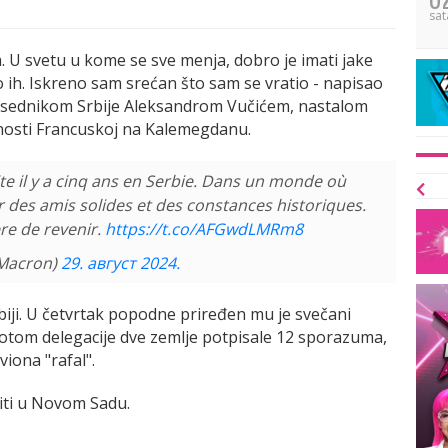
sat
a. U svetu u kome se sve menja, dobro je imati jake
mo ih. Iskreno sam srećan što sam se vratio - napisao
predsednikom Srbije Aleksandrom Vučićem, nastalom
nosti Francuskoj na Kalemegdanu.
te il y a cinq ans en Serbie. Dans un monde où
ir des amis solides et des constances historiques.
re de revenir.
https://t.co/AFGwdLMRm8
Macron)
29. август 2024.
iji. U četvrtak popodne priređen mu je svečani
 potom delegacije dve zemlje potpisale 12 sporazuma,
viona "rafal".
iti u Novom Sadu.