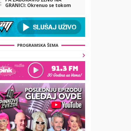
a
GRANICI: Okrenuo se tokom
vožnje i PREBLEDEO! Jelena
doživela šok života, evo ŠTA
MU JE REKLA kad ga je
PROGRAMSKA ŠEMA