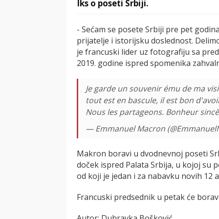
Iks o poseti Srbiji.
- Sećam se posete Srbiji pre pet godin
prijatelje i istorijsku doslednost. Deli
je francuski lider uz fotografiju sa 
2019. godine ispred spomenika zahval
Je garde un souvenir ému de ma visi
tout est en bascule, il est bon d'avo
Nous les partageons. Bonheur sincè
— Emmanuel Macron (@Emmanuel
Makron boravi u dvodnevnoj poseti Srb
doček ispred Palata Srbija, u kojoj su
od koji je jedan i za nabavku novih 12 a
Francuski predsednik u petak će borav
Autor: Dubravka Bošković