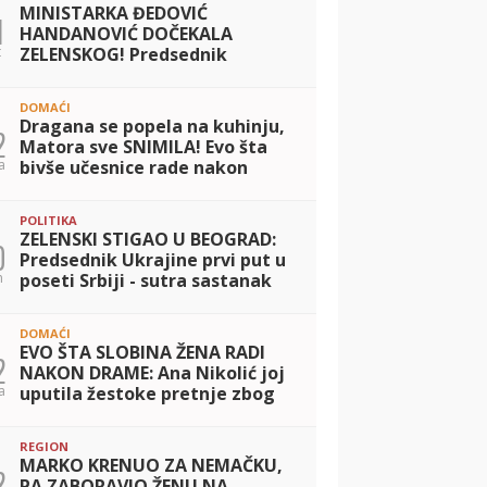
MINISTARKA ĐEDOVIĆ
1
HANDANOVIĆ DOČEKALA
t
ZELENSKOG! Predsednik
Ukrajine se oglasio odmah po
dolasku u Beograd - evo o
DOMAĆI
čemu će razgovarati s Vučićem
Dragana se popela na kuhinju,
2
Matora sve SNIMILA! Evo šta
a
bivše učesnice rade nakon
izlaska iz Elite (FOTO)
POLITIKA
ZELENSKI STIGAO U BEOGRAD:
0
Predsednik Ukrajine prvi put u
n
poseti Srbiji - sutra sastanak
sa Vučićem
DOMAĆI
EVO ŠTA SLOBINA ŽENA RADI
2
NAKON DRAME: Ana Nikolić joj
a
uputila žestoke pretnje zbog
Raleta, a Jelena sad poslala
jasnu poruku! (FOTO)
REGION
MARKO KRENUO ZA NEMAČKU,
2
PA ZABORAVIO ŽENU NA