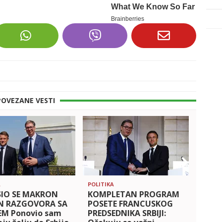
POVEZANE VESTI
A
POLITIKA
SVET
IO SE MAKRON
KOMPLETAN PROGRAM
Evro
N RAZGOVORA SA
POSETE FRANCUSKOG
preg
EM Ponovio sam
PREDSEDNIKA SRBIJI:
oruž