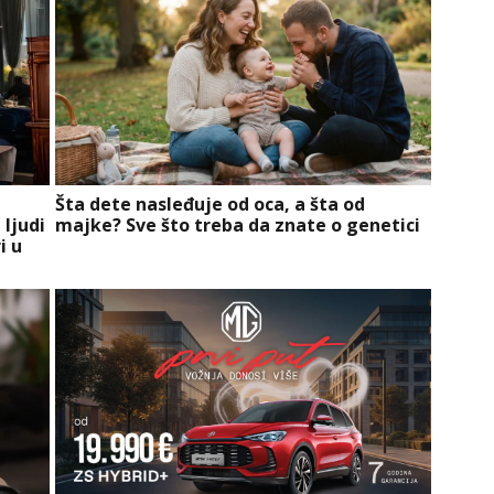
Šta dete nasleđuje od oca, a šta od
 ljudi
majke? Sve što treba da znate o genetici
i u