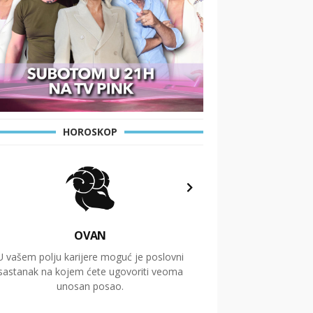
HOROSKOP
OVAN
U vašem polju karijere moguć je poslovni
Putovanja i čitav niz
sastanak na kojem ćete ugovoriti veoma
glavnu temu ovog 
unosan posao.
temelje dugoro