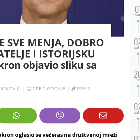
0
sa
SE SVE MENJA, DOBRO
0
sat
ATELJE I ISTORIJSKU
on objavio sliku sa
2
mi
 ĐOKOVIĆ
|
PRE 2 GODINE
|
PRE 2
0
sat
ron oglasio se večeras na društvenoj mreži
0