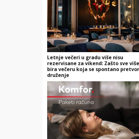
Letnje večeri u gradu više nisu
rezervisane za vikend: Zašto sve više
bira večeru koja se spontano pretvor
druženje