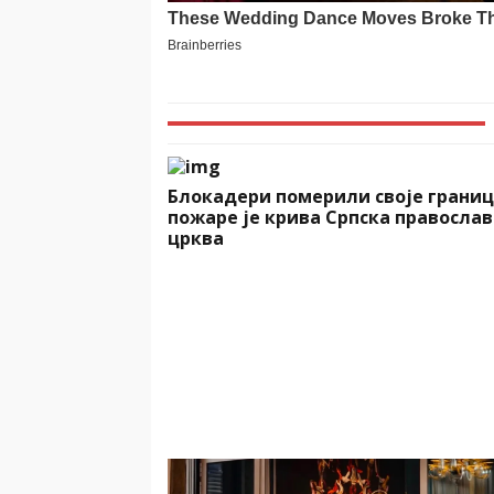
Блокадери померили своје границ
пожаре је крива Српска правосла
црква