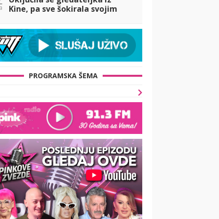
a
Kine, pa sve šokirala svojim
otkrićem o Ivanu, a evo o čemu
je reč! (VIDEO)
PROGRAMSKA ŠEMA