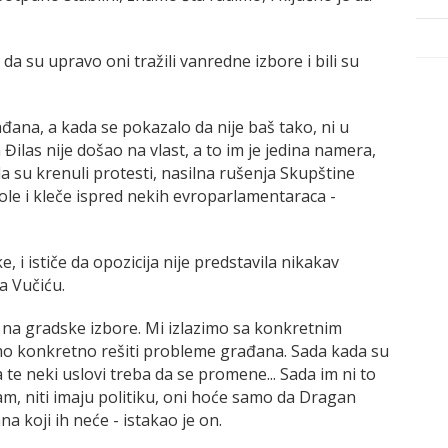
 da su upravo oni tražili vanredne izbore i bili su
ađana, a kada se pokazalo da nije baš tako, ni u
Đilas nije došao na vlast, a to im je jedina namera,
a su krenuli protesti, nasilna rušenja Skupštine
le i kleče ispred nekih evroparlamentaraca -
, i ističe da opozicija nije predstavila nikakav
a Vučiću.
o na gradske izbore. Mi izlazimo sa konkretnim
o konkretno rešiti probleme građana. Sada kada su
te neki uslovi treba da se promene... Sada im ni to
am, niti imaju politiku, oni hoće samo da Dragan
a koji ih neće - istakao je on.