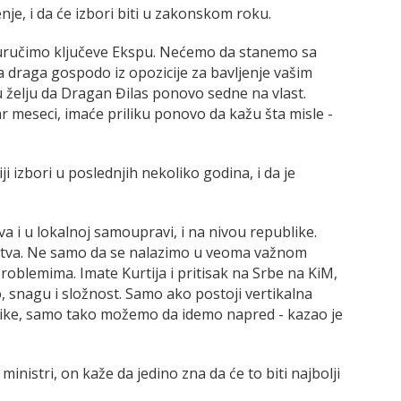
je, i da će izbori biti u zakonskom roku.
uručimo ključeve Ekspu. Nećemo da stanemo sa
raga gospodo iz opozicije za bavljenje vašim
 želju da Dragan Đilas ponovo sedne na vlast.
r meseci, imaće priliku ponovo da kažu šta misle -
i izbori u poslednjih nekoliko godina, i da je
va i u lokalnoj samoupravi, i na nivou republike.
stva. Ne samo da se nalazimo u veoma važnom
roblemima. Imate Kurtija i pritisak na Srbe na KiM,
 snagu i složnost. Samo ako postoji vertikalna
like, samo tako možemo da idemo napred - kazao je
ministri, on kaže da jedino zna da će to biti najbolji