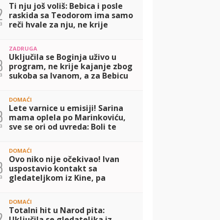
Ti nju još voliš: Bebica i posle
2
raskida sa Teodorom ima samo
a
reči hvale za nju, ne krije
koliko mu je lepa! (VIDEO)
ZADRUGA
Uključila se Boginja uživo u
3
program, ne krije kajanje zbog
a
sukoba sa Ivanom, a za Bebicu
nije birala reči: Ostao je bez
ušiju kada...! (VIDEO)
DOMAĆI
Lete varnice u emisiji! Sarina
3
mama oplela po Marinkoviću,
a
sve se ori od uvreda: Boli te
Porše od Bebice (VIDEO)
DOMAĆI
Ovo niko nije očekivao! Ivan
3
uspostavio kontakt sa
a
gledateljkom iz Kine, pa
razvezao jezik o Teodori i
Bebici: Dovoljno je što mu je
DOMAĆI
devojka bila sa T
Totalni hit u Narod pita:
2
Uključila se gledateljka iz