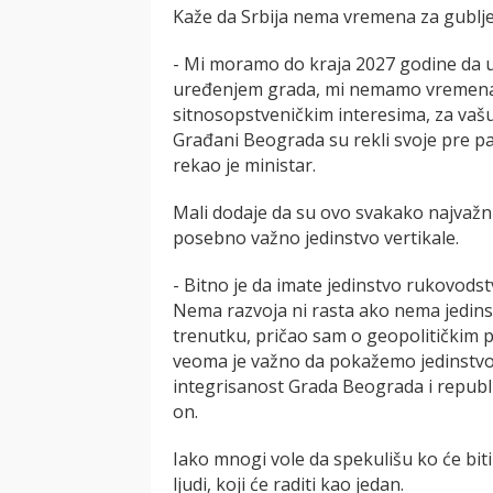
Kaže da Srbija nema vremena za gubljen
- Mi moramo do kraja 2027 godine da 
uređenjem grada, mi nemamo vremena d
sitnosopstveničkim interesima, za vašu
Građani Beograda su rekli svoje pre pa
rekao je ministar.
Mali dodaje da su ovo svakako najvažnij
posebno važno jedinstvo vertikale.
- Bitno je da imate jedinstvo rukovodst
Nema razvoja ni rasta ako nema jedin
trenutku, pričao sam o geopolitičkim p
veoma je važno da pokažemo jedinstvo,
integrisanost Grada Beograda i repub
on.
Iako mnogi vole da spekulišu ko će biti 
ljudi, koji će raditi kao jedan.