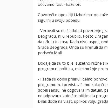
očuvamo rast - kaže on.
Govoreći o opoziciji i izborima, on kaže
sigurni u svoju pobedu.
- Verovali su da će dobiti poverenje gr
Beogradu, ni u republici. Pošto Dragan 
da uđu u tu kasu. Kada nisu uspeli, ond
Grada Beograda. Onda su krenuli da mo
podseća Mali.
Dodaje da su to bile izuzetno ružne slike
program ni politiku, osim mržnje prem
- I sada su dobili priliku, idemo ponov
programom, i predstavićemo kako ćem
dobili šansu, ne odgovara im datum, pa 
ne odgovara, zato što niti imaju progr
Đilas dođe na vlast, uprkos volju građan