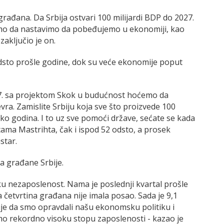
ađana. Da Srbija ostvari 100 milijardi BDP do 2027.
oramo da nastavimo da pobeđujemo u ekonomiji, kao
aključio je on.
odsto prošle godine, dok su veće ekonomije poput
27. sa projektom Skok u budućnost hoćemo da
vra. Zamislite Srbiju koja sve što proizvede 100
liko godina. I to uz sve pomoći države, sećate se kada
cama Mastrihta, čak i ispod 52 odsto, a prosek
star.
a građane Srbije.
ku nezaposlenost. Nama je poslednji kvartal prošle
 četvrtina građana nije imala posao. Sada je 9,1
uje da smo opravdali našu ekonomsku politiku i
amo rekordno visoku stopu zaposlenosti - kazao je