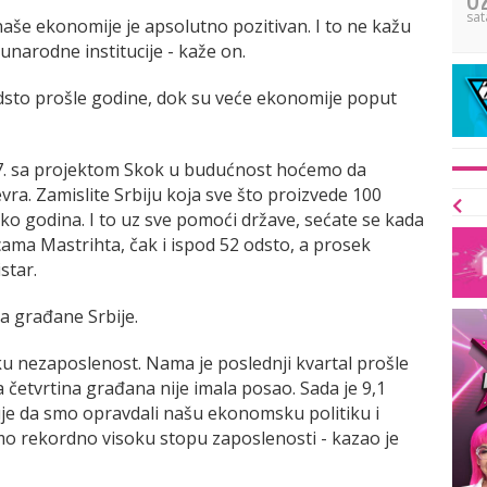
sat
aše ekonomije je apsolutno pozitivan. I to ne kažu
đunarodne institucije - kaže on.
odsto prošle godine, dok su veće ekonomije poput
27. sa projektom Skok u budućnost hoćemo da
vra. Zamislite Srbiju koja sve što proizvede 100
liko godina. I to uz sve pomoći države, sećate se kada
cama Mastrihta, čak i ispod 52 odsto, a prosek
star.
a građane Srbije.
ku nezaposlenost. Nama je poslednji kvartal prošle
 četvrtina građana nije imala posao. Sada je 9,1
uje da smo opravdali našu ekonomsku politiku i
amo rekordno visoku stopu zaposlenosti - kazao je