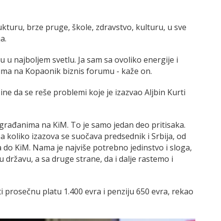
kturu, brze pruge, škole, zdravstvo, kulturu, u sve
a.
 u najboljem svetlu. Ja sam sa ovoliko energije i
ima na Kopaonik biznis forumu - kaže on.
ine da se reše problemi koje je izazvao Aljbin Kurti
rađanima na KiM. To je samo jedan deo pritisaka.
sa koliko izazova se suočava predsednik i Srbija, od
pa do KiM. Nama je najviše potrebno jedinstvo i sloga,
državu, a sa druge strane, da i dalje rastemo i
 prosečnu platu 1.400 evra i penziju 650 evra, rekao