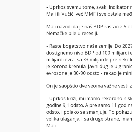
- Uprkos svemu tome, svaki indikator n
Mali ili Vučić, već MMF i sve ostale me
Mali navodi da je naš BDP rastao 2,5 
Nemačke bile u recesiji.
- Raste bogatstvo naše zemlje. Do 20
dostignemo nivo BDP od 100 milijardi e
milijardi evra, sa 33 milijarde pre neko
je korona krenula. Javni dug je u grani
evrozone je 80-90 odsto - rekao je mini
On je saopštio dve veoma važne vesti z
- Uprkos krizi, mi imamo rekordno nis
godine 9,1 odsto. A pre samo 11 godina
odsto, i polako se smanjuje. To pokaz
velika ulaganja. I sa druge strane, im
Mali.