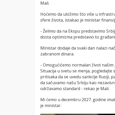
Mali.
Hoćemo da uložimo što više u infrastru
sfere života, istakao je ministar finansij
- Želimo da na Ekspu predstavimo Srbiju
dosta optimizma predstavio to građan
Ministar dodaje da svaki dan nalazi nač
zabranom dinara.
- Omogućićemo normalan život našim g
Situacija u svetu se menja, pogledajte 
pritisaka da se uvedu sankcije Rusiji, 
da sačuvamo našu Srbiju kao nezavisnu 
održavamo standard - rekao je Mali.
Mi ćemo u decembru 2027. godine imati
je ministar.