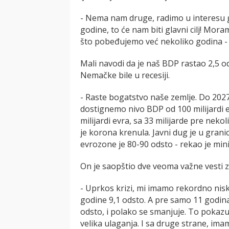
- Nema nam druge, radimo u interesu gr
godine, to će nam biti glavni cilj! M
što pobeđujemo već nekoliko godina - z
Mali navodi da je naš BDP rastao 2,5 
Nemačke bile u recesiji.
- Raste bogatstvo naše zemlje. Do 20
dostignemo nivo BDP od 100 milijardi e
milijardi evra, sa 33 milijarde pre neko
je korona krenula. Javni dug je u grani
evrozone je 80-90 odsto - rekao je mini
On je saopštio dve veoma važne vesti z
- Uprkos krizi, mi imamo rekordno nis
godine 9,1 odsto. A pre samo 11 godina
odsto, i polako se smanjuje. To pokaz
velika ulaganja. I sa druge strane, im