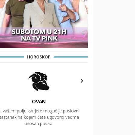
HOROSKOP
OVAN
U vašem polju karijere moguć je poslovni
Putovanja i čitav niz
sastanak na kojem ćete ugovoriti veoma
glavnu temu ovog 
unosan posao.
temelje dugoro