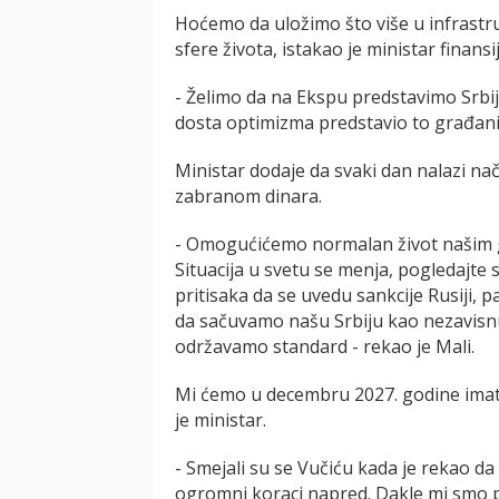
Hoćemo da uložimo što više u infrastru
sfere života, istakao je ministar finansij
- Želimo da na Ekspu predstavimo Srbiju
dosta optimizma predstavio to građan
Ministar dodaje da svaki dan nalazi nač
zabranom dinara.
- Omogućićemo normalan život našim g
Situacija u svetu se menja, pogledajte 
pritisaka da se uvedu sankcije Rusiji, 
da sačuvamo našu Srbiju kao nezavisnu 
održavamo standard - rekao je Mali.
Mi ćemo u decembru 2027. godine imati
je ministar.
- Smejali su se Vučiću kada je rekao da
ogromni koraci napred. Dakle mi smo po