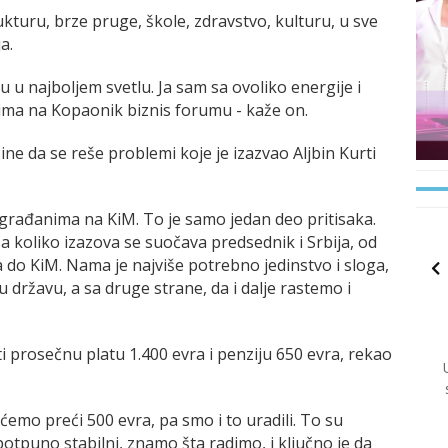
kturu, brze pruge, škole, zdravstvo, kulturu, u sve
a.
 u najboljem svetlu. Ja sam sa ovoliko energije i
ima na Kopaonik biznis forumu - kaže on.
ine da se reše problemi koje je izazvao Aljbin Kurti
rađanima na KiM. To je samo jedan deo pritisaka.
sa koliko izazova se suočava predsednik i Srbija, od
pa do KiM. Nama je najviše potrebno jedinstvo i sloga,
državu, a sa druge strane, da i dalje rastemo i
 prosečnu platu 1.400 evra i penziju 650 evra, rekao
 ćemo preći 500 evra, pa smo i to uradili. To su
tpuno stabilni, znamo šta radimo, i ključno je da