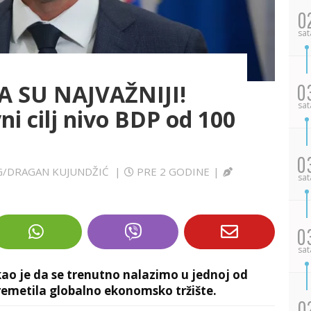
0
sat
A SU NAJVAŽNIJI!
0
sat
ni cilj nivo BDP od 100
0
JUG/DRAGAN KUJUNDŽIĆ
|
PRE 2 GODINE
|
sat
0
sat
akao je da se trenutno nalazimo u jednoj od
oremetila globalno ekonomsko tržište.
0