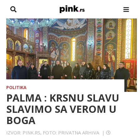
NASLOVNA
VESTI
ZADRUGA
SHOWBIZ
HRONIKA
POLITIKA
PALMA : KRSNU SLAVU
FARMERI
SLAVIMO SA VEROM U
BOGA
TV
IZVOR: PINK.RS, FOTO: PRIVATNA ARHIVA
|
SPORT