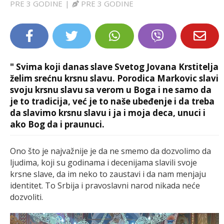
PRE 3 GODINE
|
PRE 3 GODINE
LIFESTYLE
EXTRA
" Svima koji danas slave Svetog Jovana Krstitelja
želim srećnu krsnu slavu. Porodica Markovic slavi
svoju krsnu slavu sa verom u Boga i ne samo da
je to tradicija, već je to naše ubeđenje i da treba
da slavimo krsnu slavu i ja i moja deca, unuci i
ako Bog da i praunuci.
Ono što je najvažnije je da ne smemo da dozvolimo da
ljudima, koji su godinama i decenijama slavili svoje
krsne slave, da im neko to zaustavi i da nam menjaju
identitet. To Srbija i pravoslavni narod nikada neće
dozvoliti.