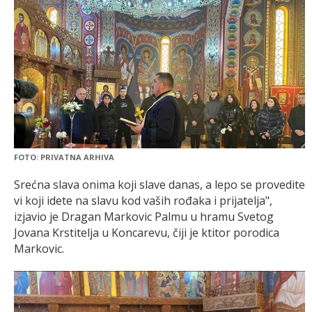
FOTO: PRIVATNA ARHIVA
Srećna slava onima koji slave danas, a lepo se provedite
vi koji idete na slavu kod vaših rođaka i prijatelja",
izjavio je Dragan Markovic Palmu u hramu Svetog
Jovana Krstitelja u Koncarevu, čiji je ktitor porodica
Markovic.