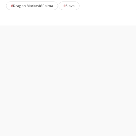
#
Dragan Marković Palma
#
Slava
POVEZANE VESTI