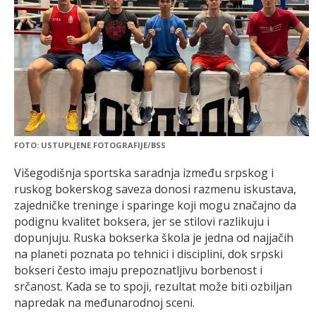
FOTO: USTUPLJENE FOTOGRAFIJE/BSS
Višegodišnja sportska saradnja između srpskog i
ruskog bokerskog saveza donosi razmenu iskustava,
zajedničke treninge i sparinge koji mogu značajno da
podignu kvalitet boksera, jer se stilovi razlikuju i
dopunjuju. Ruska bokserka škola je jedna od najjačih
na planeti poznata po tehnici i disciplini, dok srpski
bokseri često imaju prepoznatljivu borbenost i
srčanost. Kada se to spoji, rezultat može biti ozbiljan
napredak na međunarodnoj sceni.