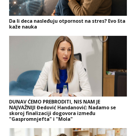
Da li deca nasleđuju otpornost na stres? Evo šta
kaže nauka
DUNAV ĆEMO PREBRODITI, NIS NAM JE
NAJVAŽNIJI Đedović Handanović: Nadamo se
skoroj finalizaciji dogovora između
"Gaspromnjefta" i "Mola"