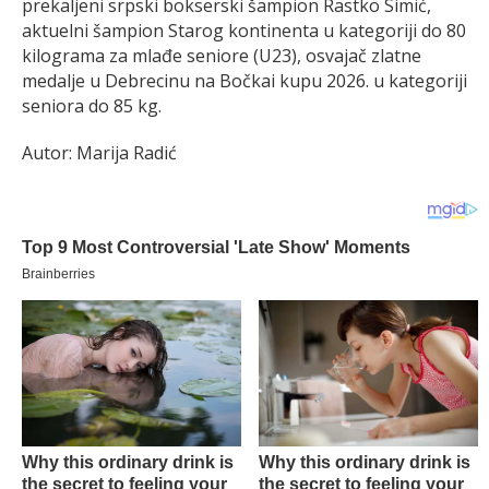
prekaljeni srpski bokserski šampion Rastko Simić,
aktuelni šampion Starog kontinenta u kategoriji do 80
kilograma za mlađe seniore (U23), osvajač zlatne
medalje u Debrecinu na Bočkai kupu 2026. u kategoriji
seniora do 85 kg.
Autor: Marija Radić