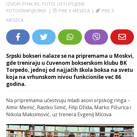
IZVOR: PINK.RS, FOTO: USTUPLJENE
LIFESTYLE
FOTOGRAFIJE/BSS
|
PRE 3 MESECA
|
PRE 3
MESECA
EXTRA
Srpski bokseri nalaze se na pripremama u Moskvi,
gde treniraju u čuvenom bokserskom klubu BK
Torpedo, jednoj od najjačih škola boksa na svetu
koja na vrhunskom nivou funkcioniše već 86
godina.
Na pripremama učestvuju mladi asovi srpskog ringa –
Almir Memić, Rastko Simić, Filip Džida, Marko Pižurica i
Nikola Maksimović, uz trenera Evgenij Micova.