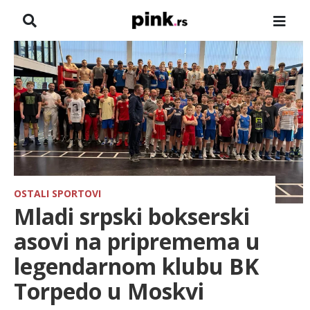
NASLOVNA
VESTI
ZADRUGA
SHOWBIZ
HRONIKA
OSTALI SPORTOVI
Mladi srpski bokserski
PINKOVE ZVEZDE
asovi na pripremema u
legendarnom klubu BK
ODEON
Torpedo u Moskvi
SPORT