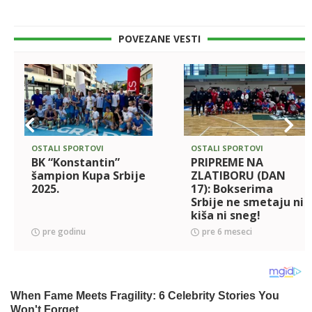
POVEZANE VESTI
OSTALI SPORTOVI
OSTALI SPORTOVI
BK “Konstantin”
PRIPREME NA
šampion Kupa Srbije
ZLATIBORU (DAN
2025.
17): Bokserima
Srbije ne smetaju ni
kiša ni sneg!
pre godinu
pre 6 meseci