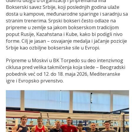
Glavnu ulogu u organizaciji i pripremama ima
Bokserski savez Srbije, koji poslednjih godina ulaže
dosta u kampove, međunarodne sparinge i saradnju sa
stranim trenerima. Srpski bokseri često odlaze na
pripreme u zemlje sa jakom bokserskom tradicijom
poput Rusije, Kazahstana i Kube, kako bi podigli nivo
forme. Cilj je jasan – osvajanje medalja i jačanje pozicije
Srbije kao ozbiljne bokserske sile u Evropi.
Pripreme u Moskvi u BK Torpedo su deo intenzivnog
ciklusa pred velika takmičenja koja slede – Beogradski
pobednik već od 12. do 18. maja 2026, Mediteranske
igre i Evropsko prvenstvo.