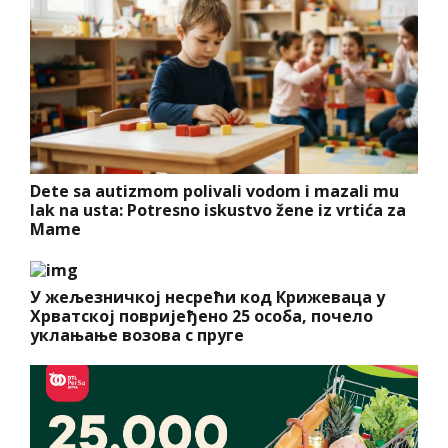
Dete sa autizmom polivali vodom i mazali mu
lak na usta: Potresno iskustvo žene iz vrtića za
Mame
У жељезничкој несрећи код Крижеваца у
Хрватској повријеђено 25 особа, почело
уклањање возова с пруге