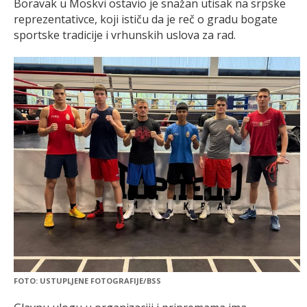
Boravak u Moskvi ostavio je snažan utisak na srpske
reprezentativce, koji ističu da je reč o gradu bogate
sportske tradicije i vrhunskih uslova za rad.
FOTO: USTUPLJENE FOTOGRAFIJE/BSS