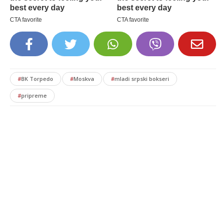
#
BK Torpedo
#
Moskva
#
mladi srpski bokseri
#
pripreme