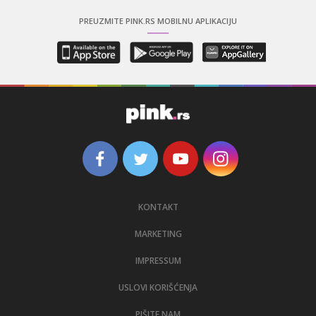
PREUZMITE PINK.RS MOBILNU APLIKACIJU
KONTAKT
MARKETING
IMPRESSUM
USLOVI KORIŠĆENJA
PIŠITE NAM