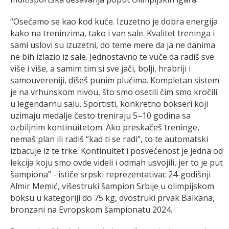
“Osećamo se kao kod kuće. Izuzetno je dobra energija
kako na treninzima, tako i van sale. Kvalitet treninga i
sami uslovi su izuzetni, do teme mere da ja ne danima
ne bih izlazio iz sale. Jednostavno te vuče da radiš sve
više i više, a samim tim si sve jači, bolji, hrabriji i
samouvereniji, dišeš punim plućima. Kompletan sistem
je na vrhunskom nivou, što smo osetili čim smo kročili
u legendarnu salu. Sportisti, konkretno bokseri koji
uzimaju medalje često treniraju 5–10 godina sa
ozbiljnim kontinuitetom. Ako preskačeš treninge,
nemaš plan ili radiš “kad ti se radi”, to te automatski
izbacuje iz te trke. Kontinuitet i posvećenost je jedna od
lekcija koju smo ovde videli i odmah usvojili, jer to je put
šampiona” - ističe srpski reprezentativac 24-godišnji
Almir Memić, višestruki šampion Srbije u olimpijskom
boksu u kategoriji do 75 kg, dvostruki prvak Balkana,
bronzani na Evropskom šampionatu 2024.