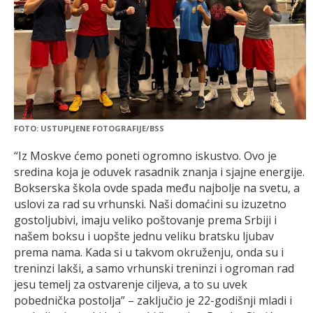
FOTO: USTUPLJENE FOTOGRAFIJE/BSS
“Iz Moskve ćemo poneti ogromno iskustvo. Ovo je
sredina koja je oduvek rasadnik znanja i sjajne energije.
Bokserska škola ovde spada među najbolje na svetu, a
uslovi za rad su vrhunski. Naši domaćini su izuzetno
gostoljubivi, imaju veliko poštovanje prema Srbiji i
našem boksu i uopšte jednu veliku bratsku ljubav
prema nama. Kada si u takvom okruženju, onda su i
treninzi lakši, a samo vrhunski treninzi i ogroman rad
jesu temelj za ostvarenje ciljeva, a to su uvek
pobednička postolja” – zaključio je 22-godišnji mladi i