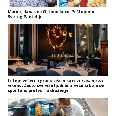
Mame, danas ne čistimo kuću. Poštujemo
Svetog Panteliju
Letnje večeri u gradu više nisu rezervisane za
vikend: Zašto sve više ljudi bira večeru koja se
spontano pretvori u druženje