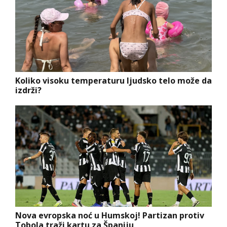
Koliko visoku temperaturu ljudsko telo može da
izdrži?
Nova evropska noć u Humskoj! Partizan protiv
Tobola traži kartu za Španiju