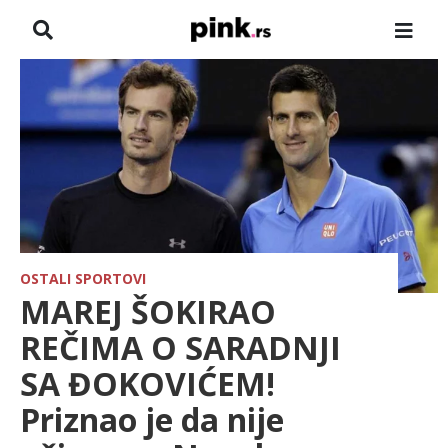
NASLOVNA
VESTI
ZADRUGA
SHOWBIZ
HRONIKA
OSTALI SPORTOVI
MAREJ ŠOKIRAO
FARMERI
REČIMA O SARADNJI
SA ĐOKOVIĆEM!
TV
Priznao je da nije
SPORT