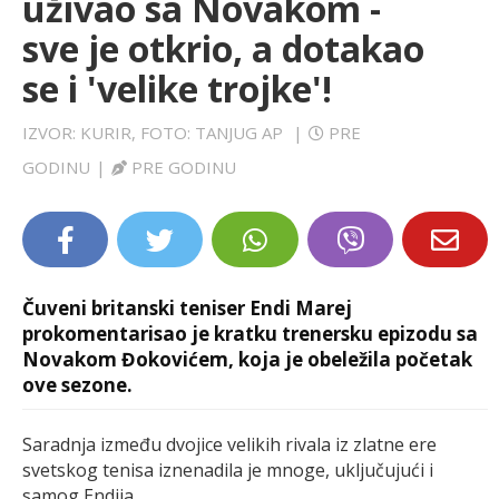
uživao sa Novakom -
LIFESTYLE
sve je otkrio, a dotakao
se i 'velike trojke'!
EXTRA
IZVOR: KURIR, FOTO: TANJUG AP
|
PRE
GODINU
|
PRE GODINU
Čuveni britanski teniser Endi Marej
prokomentarisao je kratku trenersku epizodu sa
Novakom Đokovićem, koja je obeležila početak
ove sezone.
Saradnja između dvojice velikih rivala iz zlatne ere
svetskog tenisa iznenadila je mnoge, uključujući i
samog Endija.