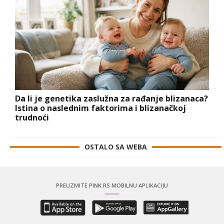
Da li je genetika zaslužna za rađanje blizanaca?
Istina o naslednim faktorima i blizanačkoj
trudnoći
OSTALO SA WEBA
PREUZMITE PINK.RS MOBILNU APLIKACIJU