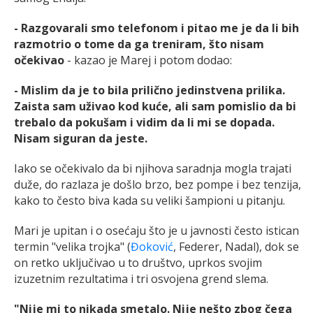
- Razgovarali smo telefonom i pitao me je da li bih
razmotrio o tome da ga treniram, što nisam
očekivao
- kazao je Marej i potom dodao:
- Mislim da je to bila prilično jedinstvena prilika.
Zaista sam uživao kod kuće, ali sam pomislio da bi
trebalo da pokušam i vidim da li mi se dopada.
Nisam siguran da jeste.
Iako se očekivalo da bi njihova saradnja mogla trajati
duže, do razlaza je došlo brzo, bez pompe i bez tenzija,
kako to često biva kada su veliki šampioni u pitanju.
Mari je upitan i o osećaju što je u javnosti često istican
termin "velika trojka" (
Đoković
, Federer, Nadal), dok se
on retko uključivao u to društvo, uprkos svojim
izuzetnim rezultatima i tri osvojena grend slema.
"Nije mi to nikada smetalo. Nije nešto zbog čega