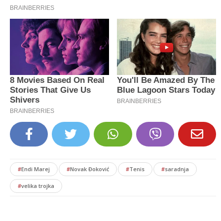
#
Endi Marej
#
Novak Đoković
#
Tenis
#
saradnja
#
velika trojka