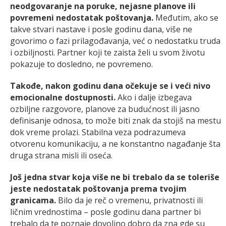
neodgovaranje na poruke, nejasne planove ili
povremeni nedostatak poštovanja.
Međutim, ako se
takve stvari nastave i posle godinu dana, više ne
govorimo o fazi prilagođavanja, već o nedostatku truda
i ozbiljnosti. Partner koji te zaista želi u svom životu
pokazuje to dosledno, ne povremeno.
Takođe, nakon godinu dana očekuje se i veći nivo
emocionalne dostupnosti.
Ako i dalje izbegava
ozbiljne razgovore, planove za budućnost ili jasno
definisanje odnosa, to može biti znak da stojiš na mestu
dok vreme prolazi. Stabilna veza podrazumeva
otvorenu komunikaciju, a ne konstantno nagađanje šta
druga strana misli ili oseća.
Još jedna stvar koja više ne bi trebalo da se toleriše
jeste nedostatak poštovanja prema tvojim
granicama.
Bilo da je reč o vremenu, privatnosti ili
ličnim vrednostima – posle godinu dana partner bi
trebalo da te poznaje dovoljno dobro da zna gde su