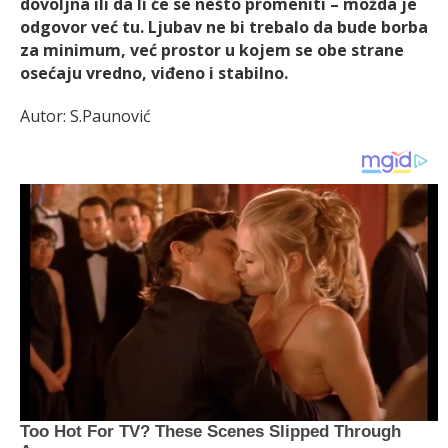
dovoljna ili da li će se nešto promeniti – možda je
odgovor već tu. Ljubav ne bi trebalo da bude borba
za minimum, već prostor u kojem se obe strane
osećaju vredno, viđeno i stabilno.
Autor: S.Paunović