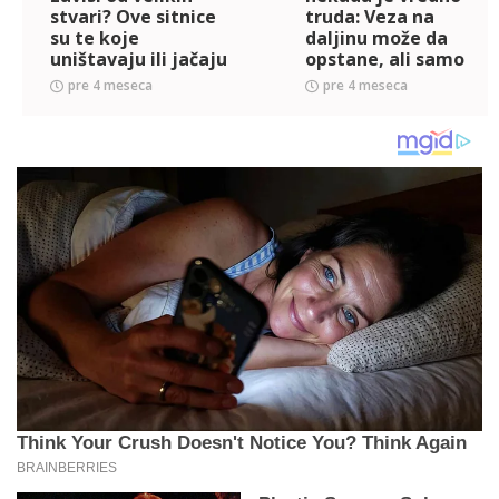
stvari? Ove sitnice
truda: Veza na
su te koje
daljinu može da
uništavaju ili jačaju
opstane, ali samo
ljubav
pod određenim
pre 4 meseca
pre 4 meseca
uslovima