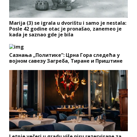
Marija (3) se igrala u dvorištu i samo je nestala:
Posle 42 godine otac je pronašao, zanemeo je
kada je saznao gde je bila
Сазнања „Политике”: Црна Гора следећа у
војном савезу Загреба, Тиране и Приштине
Letnje večeri u gradu više nisu rezervisane za