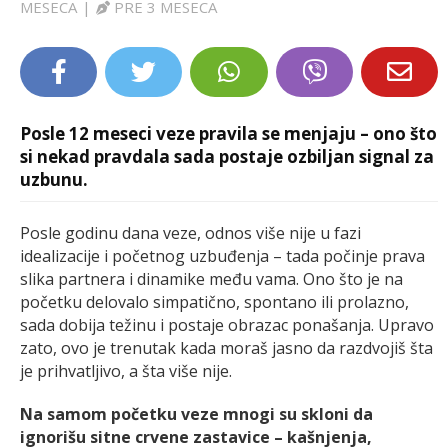
MESECA
|
PRE 3 MESECA
LIFESTYLE
EXTRA
Posle 12 meseci veze pravila se menjaju – ono što
si nekad pravdala sada postaje ozbiljan signal za
uzbunu.
Posle godinu dana veze, odnos više nije u fazi
idealizacije i početnog uzbuđenja – tada počinje prava
slika partnera i dinamike među vama. Ono što je na
početku delovalo simpatično, spontano ili prolazno,
sada dobija težinu i postaje obrazac ponašanja. Upravo
zato, ovo je trenutak kada moraš jasno da razdvojiš šta
je prihvatljivo, a šta više nije.
Na samom početku veze mnogi su skloni da
ignorišu sitne crvene zastavice – kašnjenja,