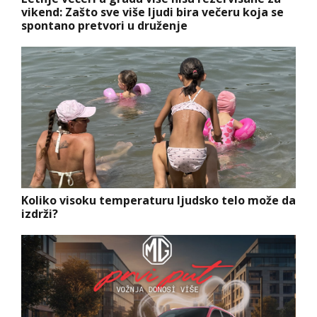
vikend: Zašto sve više ljudi bira večeru koja se
spontano pretvori u druženje
Koliko visoku temperaturu ljudsko telo može da
izdrži?