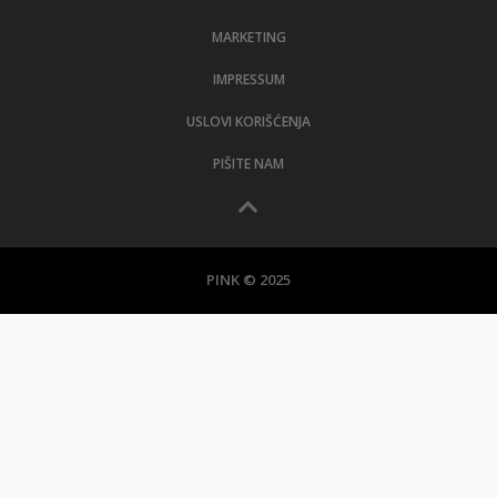
MARKETING
IMPRESSUM
USLOVI KORIŠĆENJA
PIŠITE NAM
PINK © 2025