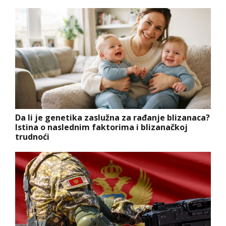
Da li je genetika zaslužna za rađanje blizanaca?
Istina o naslednim faktorima i blizanačkoj
trudnoći