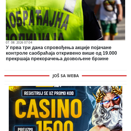
07. 08. 2026 07:04
У прва три дана спровођења акције појачане
контроле саобраћаја откривено више од 19.000
прекршаја прекорачења дозвољене брзине
JOŠ SA WEBA