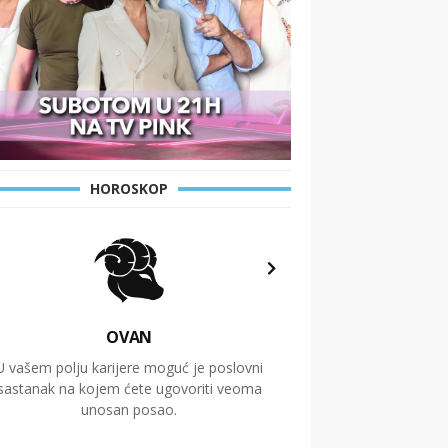
HOROSKOP
OVAN
U vašem polju karijere moguć je poslovni
Putovanja i čitav niz
sastanak na kojem ćete ugovoriti veoma
glavnu temu ovog 
unosan posao.
temelje dugoro