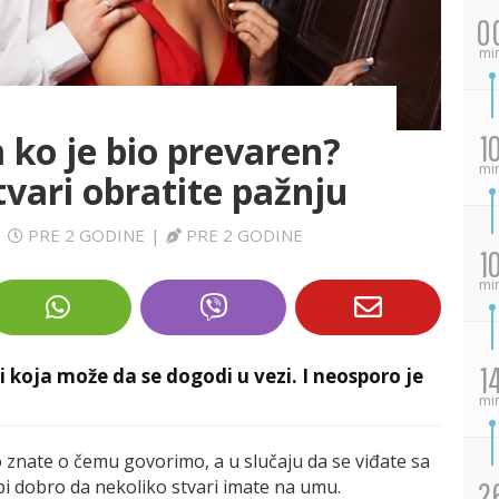
0
mi
 ko je bio prevaren?
1
mi
tvari obratite pažnju
|
PRE 2 GODINE
|
PRE 2 GODINE
1
mi
1
i koja može da se dogodi u vezi. I neosporo je
mi
o znate o čemu govorimo, a u slučaju da se viđate sa
bi dobro da nekoliko stvari imate na umu.
2