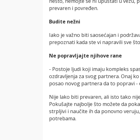
nešto, nemojte se ni upuštati u vezu, 
prevaren i povređen.
Budite nežni
Iako je važno biti saosećajan i podržav
prepoznati kada ste vi napravili sve što
Ne popravljajte njihove rane
- Postoje ljudi koji imaju kompleks spa
ozdravljenja za svog partnera. Onaj ko 
posao novog partnera da to popravi - 
Nije lako biti prevaren, ali isto tako ni
Pokušajte najbolje što možete da poka
strpljivi i naučite ih da ponovno veruju
potrebama.