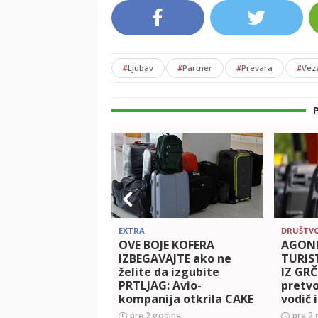
#
Ljubav
#
Partner
#
Prevara
#
Vez
EXTRA
DRUŠTV
OVE BOJE KOFERA
AGONI
IZBEGAVAJTE ako ne
TURIS
želite da izgubite
IZ GRČ
PRTLJAG: Avio-
pretvo
kompanija otkrila CAKE
vodič 
koje će vas poštedeti
pasoše
pre 2 godine
pre 2 