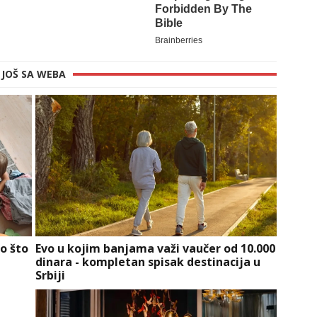
JOŠ SA WEBA
o što
Evo u kojim banjama važi vaučer od 10.000
dinara - kompletan spisak destinacija u
Srbiji