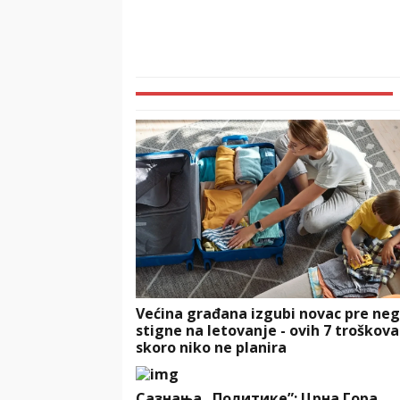
Većina građana izgubi novac pre neg
stigne na letovanje - ovih 7 troškova
skoro niko ne planira
Сазнања „Политике”: Црна Гора