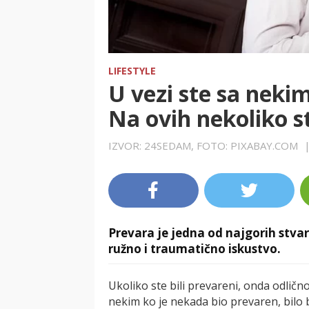
LIFESTYLE
U vezi ste sa nekim
Na ovih nekoliko s
IZVOR: 24SEDAM, FOTO: PIXABAY.COM
Prevara je jedna od najgorih stvar
ružno i traumatično iskustvo.
Ukoliko ste bili prevareni, onda odličn
nekim ko je nekada bio prevaren, bilo 