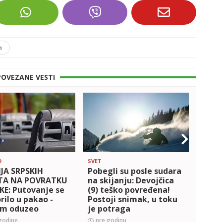
a
POVEZANE VESTI
O
SVET
DRUŠT
JA SRPSKIH
Pobegli su posle sudara
'NEŠ
TA NA POVRATKU
na skijanju: Devojčica
OSTA
KE: Putovanje se
(9) teško povređena!
Invaz
rilo u pakao -
Postoji snimak, u toku
Srbij
im oduzeo
je potraga
stan
, jednu devojku
pažn
godine
pre godinu
pre 