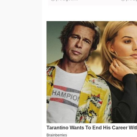
OZBILJNOG STRESA
namer