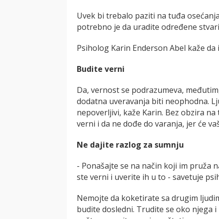
Uvek bi trebalo paziti na tuđa osećanja
potrebno je da uradite određene stvari
Psiholog Karin Enderson Abel kaže da i
Budite verni
Da, vernost se podrazumeva, međutim, 
dodatna uveravanja biti neophodna. Lju
nepoverljivi, kaže Karin. Bez obzira na t
verni i da ne dođe do varanja, jer će va
Ne dajite razlog za sumnju
- Ponašajte se na način koji im pruža 
ste verni i uverite ih u to - savetuje psi
Nemojte da koketirate sa drugim ljudim
budite dosledni. Trudite se oko njega 