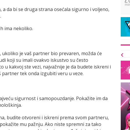
mi
, a da bi se druga strana osećala sigurno i voljeno,
.
h ima nekoliko.
ukoliko je vaš partner bio prevaren, možda će
di koji su imali ovakvo iskustvo su često
o u kakvoj ste vezi, najvažnije je da budete iskreni i
š partner tek onda izgubiti veru u veze.
najveću sigurnost i samopouzdanje. Pokažite im da
hološkinja.
a, budite otvoreni i iskreni prema svom partneru,
i pokažite mu pažnju. Ako niste spremni za tako