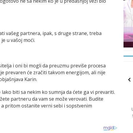
pogotovo ne sa nekim ko je u pređašnjoj vezi bio
ati vašeg partnera, ipak, s druge strane, treba
 je u vašoj moći.
sitelja i oni bi mogli da preuzmu previše procesa
je prevaren će zračiti takvom energijom, ali nije
objašnjava Karin.
je lako biti sa nekim ko sumnja da ćete ga vi prevariti.
žete partneru da vam se može verovati. Budite
, a pritom ostanite verni sebi i sopstvenim