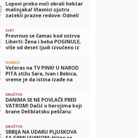
Lopovi preko noći obrali hektar
0
malinjaka! Vlasnici ujutru
n
zatekli prazne redove: Odneli
najbolje plodove
SVET
Prevrnuo se čamac kod ostrva
0
Liberti: Žena i beba POGINULE,
n
više od deset ljudi izvučeno iz
vode
DOMAĆI
Večeras na TV PINK! U NAROD
0
PITA stižu Sara, Ivan i Bebica,
n
vreme je da istina izađe na
videlo
DRUŠTVO
DANIMA SE NE POVLAČE PRED
4
VATROM! Dačić o herojima koji
n
brane Deliblatsku peščaru:
Umorni jesu, ali ne staju
DRUŠTVO
SRBIJA NA UDARU PLJUSKOVA
6
SA GRMLJAVINOM: Hitno se