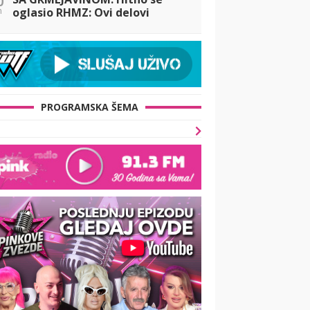
n
oglasio RHMZ: Ovi delovi
zemlje najugroženiji!
PROGRAMSKA ŠEMA