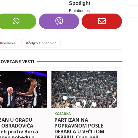
#
Košarka
#
Željko Obradović
POVEZANE VESTI
A
KOŠARKA
KOŠAR
ZAN U GRADU
PARTIZAN NA
PART
A OBRADOVIĆA:
POPRAVNOM POSLE
SLAV
eli protiv Borca
DEBAKLA U VEČITOM
DERBI
novu pobedu u
DERBIJU: Crno-beli
goto