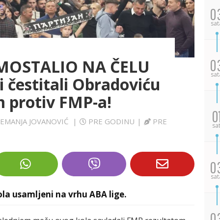
0
sat
MOSTALIO NA ČELU
0
sat
i čestitali Obradoviću
 protiv FMP-a!
0
/NEMANJA JOVANOVIĆ
|
PRE GODINU
|
PRE
sa
0
sat
ola usamljeni na vrhu ABA lige.
0