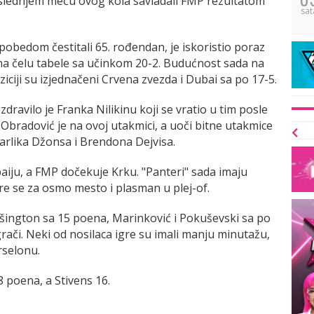
oslednjem meču ovog kola savladali FMP rezultatom
sat
pobedom čestitali 65. rođendan, je iskoristio poraz
a čelu tabele sa učinkom 20-2. Budućnost sada na
ciji su izjednačeni Crvena zvezda i Dubai sa po 17-5.
dravilo je Franka Nilikinu koji se vratio u tim posle
radović je na ovoj utakmici, a uoči bitne utakmice
arlika Džonsa i Brendona Dejvisa.
iju, a FMP dočekuje Krku. "Panteri" sada imaju
ore se za osmo mesto i plasman u plej-of.
Vašington sa 15 poena, Marinković i Pokuševski sa po
igrači. Neki od nosilaca igre su imali manju minutažu,
rselonu.
8 poena, a Stivens 16.