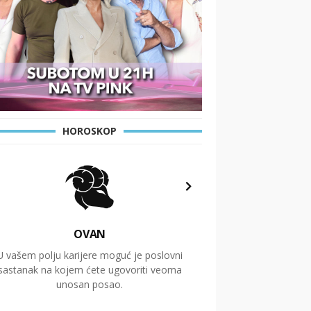
HOROSKOP
OVAN
U vašem polju karijere moguć je poslovni
Putovanja i čitav niz
sastanak na kojem ćete ugovoriti veoma
glavnu temu ovog 
unosan posao.
temelje dugoro