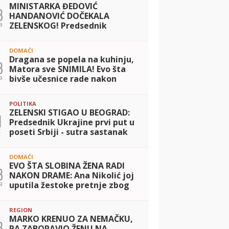
MINISTARKA ĐEDOVIĆ
3
HANDANOVIĆ DOČEKALA
a
ZELENSKOG! Predsednik
Ukrajine se oglasio odmah po
dolasku u Beograd - evo o
DOMAĆI
čemu će razgovarati s Vučićem
Dragana se popela na kuhinju,
3
Matora sve SNIMILA! Evo šta
a
bivše učesnice rade nakon
izlaska iz Elite (FOTO)
POLITIKA
ZELENSKI STIGAO U BEOGRAD:
1
Predsednik Ukrajine prvi put u
t
poseti Srbiji - sutra sastanak
sa Vučićem
DOMAĆI
EVO ŠTA SLOBINA ŽENA RADI
3
NAKON DRAME: Ana Nikolić joj
a
uputila žestoke pretnje zbog
Raleta, a Jelena sad poslala
jasnu poruku! (FOTO)
REGION
MARKO KRENUO ZA NEMAČKU,
3
PA ZABORAVIO ŽENU NA