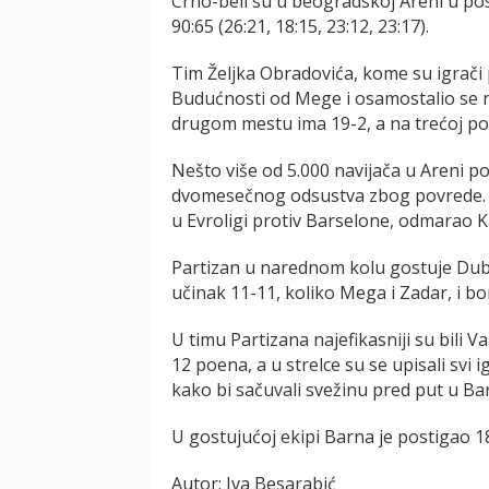
Crno-beli su u beogradskoj Areni u p
90:65 (26:21, 18:15, 23:12, 23:17).
Tim Željka Obradovića, kome su igrači 
Budućnosti od Mege i osamostalio se n
drugom mestu ima 19-2, a na trećoj pozi
Nešto više od 5.000 navijača u Areni poz
dvomesečnog odsustva zbog povrede. Ob
u Evroligi protiv Barselone, odmarao K
Partizan u narednom kolu gostuje Duba
učinak 11-11, koliko Mega i Zadar, i b
U timu Partizana najefikasniji su bili 
12 poena, a u strelce su se upisali svi 
kako bi sačuvali svežinu pred put u Ba
U gostujućoj ekipi Barna je postigao 1
Autor: Iva Besarabić