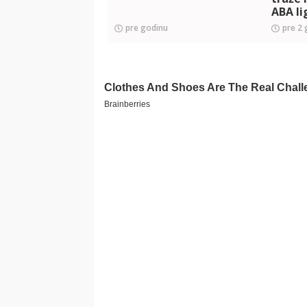
ABA li
pre godinu
pre 2 