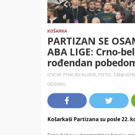
KOŠARKA
PARTIZAN SE OSA
ABA LIGE: Crno-bel
rođendan pobedom
IZVOR: PINK.RS/KURIR, FOTO: TANJUG
GODINU
Košarkaši Partizana su posle 22. k