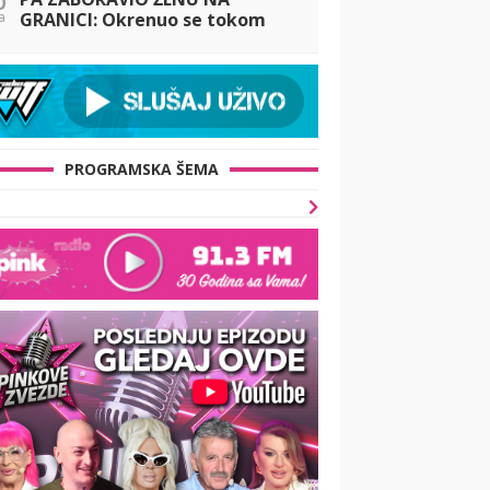
a
GRANICI: Okrenuo se tokom
vožnje i PREBLEDEO! Jelena
doživela šok života, evo ŠTA
MU JE REKLA kad ga je
PROGRAMSKA ŠEMA