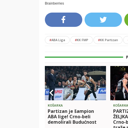
#
ABA Liga
#
KK FMP
#
KK Partizan
KOŠARKA
KOŠARK
Partizan je šampion
PARTI
ABA lige! Crno-beli
ŽELJK
demolirali Budućnost
Crno-b
traže 