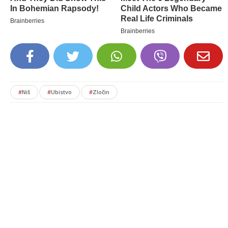
#
Niš
#
Ubistvo
#
Zločin