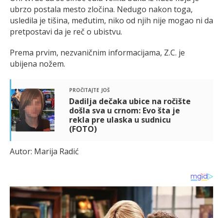
ubrzo postala mesto zločina. Nedugo nakon toga,
usledila je tišina, međutim, niko od njih nije mogao ni da
pretpostavi da je reč o ubistvu.
Prema prvim, nezvaničnim informacijama, Z.C. je
ubijena nožem.
pročitajte još
Dadilja dečaka ubice na ročište
došla sva u crnom: Evo šta je
rekla pre ulaska u sudnicu
(FOTO)
Autor: Marija Radić