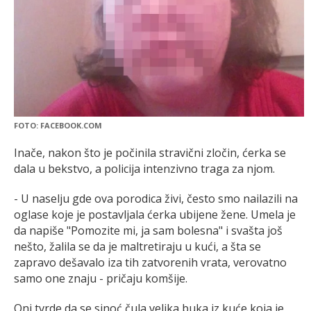
FOTO: FACEBOOK.COM
Inače, nakon što je počinila stravični zločin, ćerka se
dala u bekstvo, a policija intenzivno traga za njom.
- U naselju gde ova porodica živi, često smo nailazili na
oglase koje je postavljala ćerka ubijene žene. Umela je
da napiše "Pomozite mi, ja sam bolesna" i svašta još
nešto, žalila se da je maltretiraju u kući, a šta se
zapravo dešavalo iza tih zatvorenih vrata, verovatno
samo one znaju - pričaju komšije.
Oni tvrde da se sinoć čula velika buka iz kuće koja je