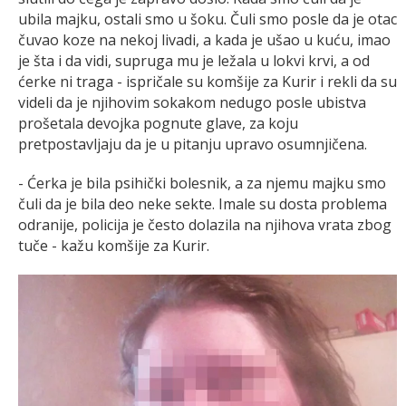
ubila majku, ostali smo u šoku. Čuli smo posle da je otac
čuvao koze na nekoj livadi, a kada je ušao u kuću, imao
je šta i da vidi, supruga mu je ležala u lokvi krvi, a od
ćerke ni traga - ispričale su komšije za Kurir i rekli da su
videli da je njihovim sokakom nedugo posle ubistva
prošetala devojka pognute glave, za koju
pretpostavljaju da je u pitanju upravo osumnjičena.
- Ćerka je bila psihički bolesnik, a za njemu majku smo
čuli da je bila deo neke sekte. Imale su dosta problema
odranije, policija je često dolazila na njihova vrata zbog
tuče - kažu komšije za Kurir.