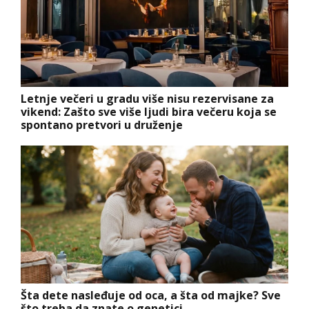
Letnje večeri u gradu više nisu rezervisane za
vikend: Zašto sve više ljudi bira večeru koja se
spontano pretvori u druženje
Šta dete nasleđuje od oca, a šta od majke? Sve
što treba da znate o genetici