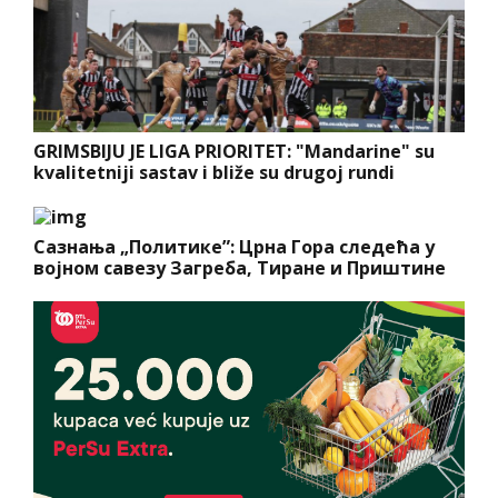
GRIMSBIJU JE LIGA PRIORITET: "Mandarine" su
kvalitetniji sastav i bliže su drugoj rundi
Сазнања „Политике”: Црна Гора следећа у
војном савезу Загреба, Тиране и Приштине