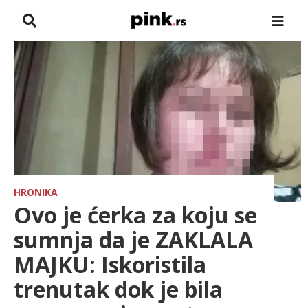
NASLOVNA
VESTI
ZADRUGA
SHOWBIZ
HRONIKA
HRONIKA
Ovo je ćerka za koju se
FARMERI
sumnja da je ZAKLALA
MAJKU: Iskoristila
TV
trenutak dok je bila
SPORT