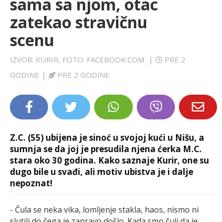
sama sa njom, otac
LIFESTYLE
zatekao stravičnu
scenu
EXTRA
IZVOR: KURIR, FOTO: FACEBOOK.COM
|
PRE 2
GODINE
|
PRE 2 GODINE
Z.C. (55) ubijena je sinoć u svojoj kući u Nišu, a
sumnja se da joj je presudila njena ćerka M.C.
stara oko 30 godina. Kako saznaje Kurir, one su
dugo bile u svađi, ali motiv ubistva je i dalje
nepoznat!
- Čula se neka vika, lomljenje stakla, haos, nismo ni
slutili do čega je zapravo došlo. Kada smo čuli da je