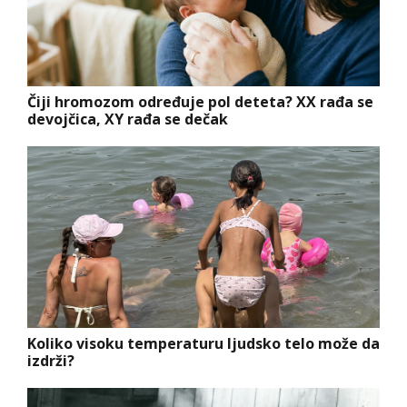
Čiji hromozom određuje pol deteta? XX rađa se
devojčica, XY rađa se dečak
Koliko visoku temperaturu ljudsko telo može da
izdrži?