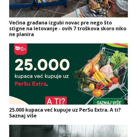
Većina građana izgubi novac pre nego što
stigne na letovanje - ovih 7 troškova skoro niko
ne planira
25.000 kupaca već kupuje uz PerSu Extra. A ti?
Saznaj više