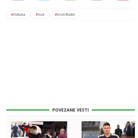
#
Odluka
#
Sud
#
Uroš Blažić
POVEZANE VESTI