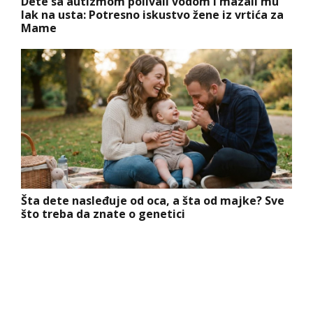
Dete sa autizmom polivali vodom i mazali mu
lak na usta: Potresno iskustvo žene iz vrtića za
Mame
Šta dete nasleđuje od oca, a šta od majke? Sve
što treba da znate o genetici