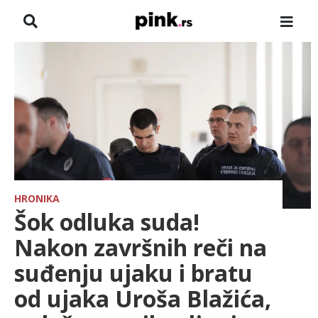
NASLOVNA
VESTI
ZADRUGA
SHOWBIZ
HRONIKA
HRONIKA
Šok odluka suda!
FARMERI
Nakon završnih reči na
suđenju ujaku i bratu
TV
od ujaka Uroša Blažića,
SPORT