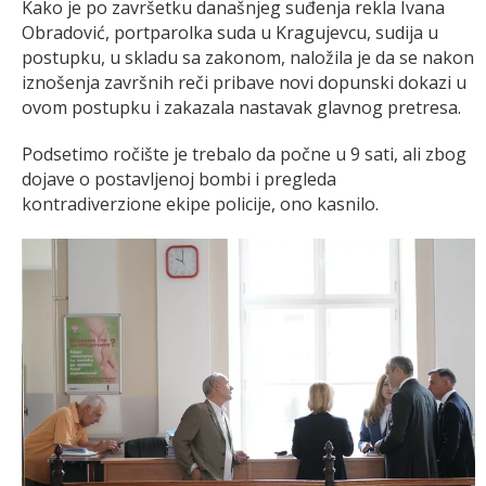
Kako je po završetku današnjeg suđenja rekla Ivana
Obradović, portparolka suda u Kragujevcu, sudija u
postupku, u skladu sa zakonom, naložila je da se nakon
iznošenja završnih reči pribave novi dopunski dokazi u
ovom postupku i zakazala nastavak glavnog pretresa.
Podsetimo ročište je trebalo da počne u 9 sati, ali zbog
dojave o postavljenoj bombi i pregleda
kontradiverzione ekipe policije, ono kasnilo.