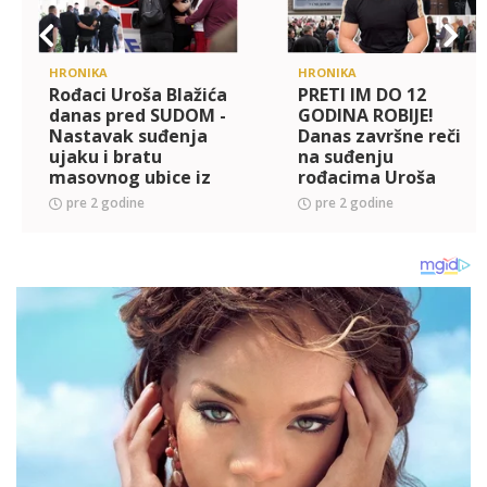
HRONIKA
HRONIKA
Rođaci Uroša Blažića
PRETI IM DO 12
danas pred SUDOM -
GODINA ROBIJE!
Nastavak suđenja
Danas završne reči
ujaku i bratu
na suđenju
masovnog ubice iz
rođacima Uroša
Dubone: Evo koja
Blažića - evo šta im
pre 2 godine
pre 2 godine
kazna im preti i za
se tačno stavlja na
šta su optuženi
teret