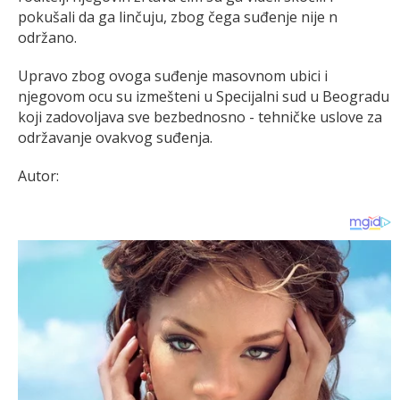
pokušali da ga linčuju, zbog čega suđenje nije n
održano.
Upravo zbog ovoga suđenje masovnom ubici i
njegovom ocu su izmešteni u Specijalni sud u Beogradu
koji zadovoljava sve bezbednosno - tehničke uslove za
održavanje ovakvog suđenja.
Autor: