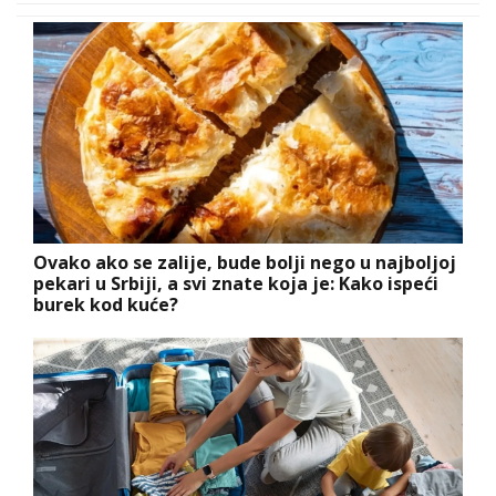
Ovako ako se zalije, bude bolji nego u najboljoj
pekari u Srbiji, a svi znate koja je: Kako ispeći
burek kod kuće?