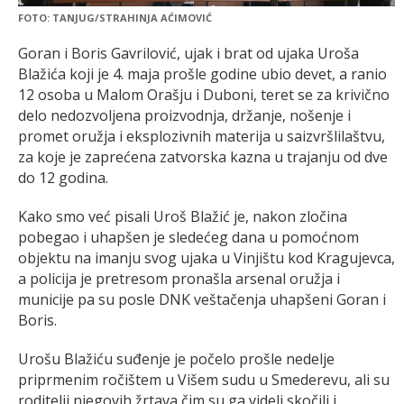
FOTO: TANJUG/STRAHINJA AĆIMOVIĆ
Goran i Boris Gavrilović, ujak i brat od ujaka Uroša
Blažića koji je 4. maja prošle godine ubio devet, a ranio
12 osoba u Malom Orašju i Duboni, teret se za krivično
delo nedozvoljena proizvodnja, držanje, nošenje i
promet oružja i eksplozivnih materija u saizvršlilaštvu,
za koje je zaprećena zatvorska kazna u trajanju od dve
do 12 godina.
Kako smo već pisali Uroš Blažić je, nakon zločina
pobegao i uhapšen je sledećeg dana u pomoćnom
objektu na imanju svog ujaka u Vinjištu kod Kragujevca,
a policija je pretresom pronašla arsenal oružja i
municije pa su posle DNK veštačenja uhapšeni Goran i
Boris.
Urošu Blažiću suđenje je počelo prošle nedelje
priprmenim ročištem u Višem sudu u Smederevu, ali su
roditelji njegovih žrtava čim su ga videli skočili i