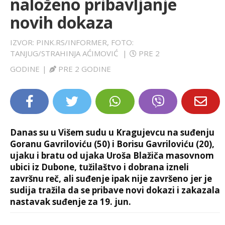
naloženo pribavljanje
LIFESTYLE
novih dokaza
EXTRA
IZVOR: PINK.RS/INFORMER, FOTO:
TANJUG/STRAHINJA AĆIMOVIĆ
|
PRE 2
GODINE
|
PRE 2 GODINE
Danas su u Višem sudu u Kragujevcu na suđenju
Goranu Gavriloviću (50) i Borisu Gavriloviću (20),
ujaku i bratu od ujaka Uroša Blažiča masovnom
ubici iz Dubone, tužilaštvo i dobrana izneli
završnu reč, ali suđenje ipak nije završeno jer je
sudija tražila da se pribave novi dokazi i zakazala
nastavak suđenje za 19. jun.