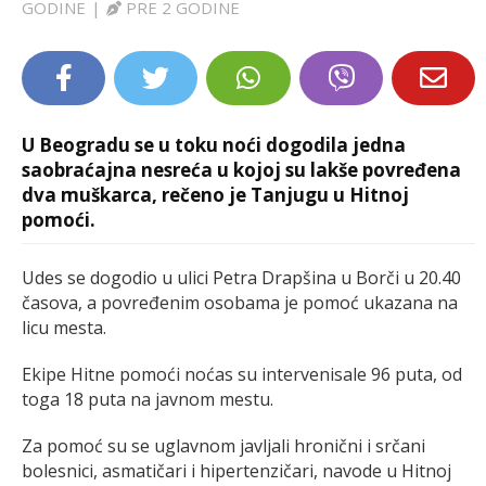
GODINE
|
PRE 2 GODINE
LIFESTYLE
EXTRA
U Beogradu se u toku noći dogodila jedna
saobraćajna nesreća u kojoj su lakše povređena
dva muškarca, rečeno je Tanjugu u Hitnoj
pomoći.
Udes se dogodio u ulici Petra Drapšina u Borči u 20.40
časova, a povređenim osobama je pomoć ukazana na
licu mesta.
Ekipe Hitne pomoći noćas su intervenisale 96 puta, od
toga 18 puta na javnom mestu.
Za pomoć su se uglavnom javljali hronični i srčani
bolesnici, asmatičari i hipertenzičari, navode u Hitnoj