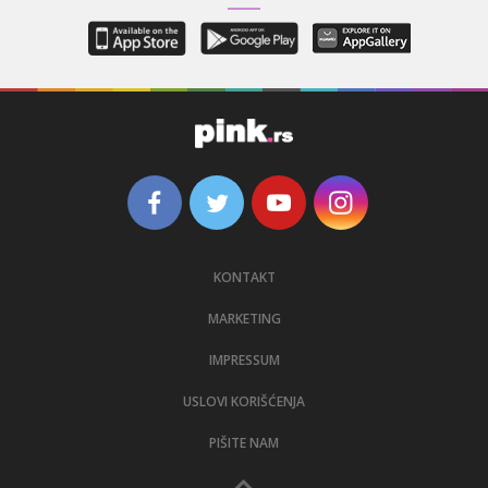
KONTAKT
MARKETING
IMPRESSUM
USLOVI KORIŠĆENJA
PIŠITE NAM