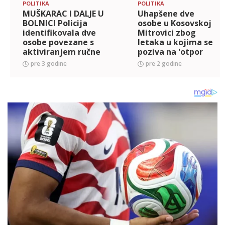
POLITIKA
POLITIKA
MUŠKARAC I DALJE U
Uhapšene dve
BOLNICI Policija
osobe u Kosovskoj
identifikovala dve
Mitrovici zbog
osobe povezane s
letaka u kojima se
aktiviranjem ručne
poziva na 'otpor
bombe u Severnoj
Kurtijevoj policiji'
pre 3 godine
pre 2 godine
Mitrovici