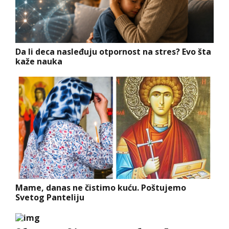
Da li deca nasleđuju otpornost na stres? Evo šta
kaže nauka
Mame, danas ne čistimo kuću. Poštujemo
Svetog Panteliju