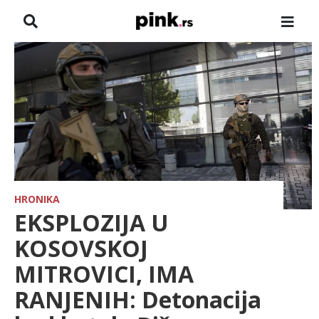
NASLOVNA
VESTI
ZADRUGA
SHOWBIZ
HRONIKA
HRONIKA
EKSPLOZIJA U
FARMERI
KOSOVSKOJ
MITROVICI, IMA
TV
RANJENIH: Detonacija
SPORT