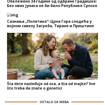
Обележено 34 године од одбране Градишке:
Без ових јунака не би било Републике Српске
Сазнања „Политике”: Црна Гора следећа у
војном савезу Загреба, Тиране и Приштине
Šta dete nasleđuje od oca, a šta od majke? Sve
što treba da znate o genetici
OSTALO SA WEBA