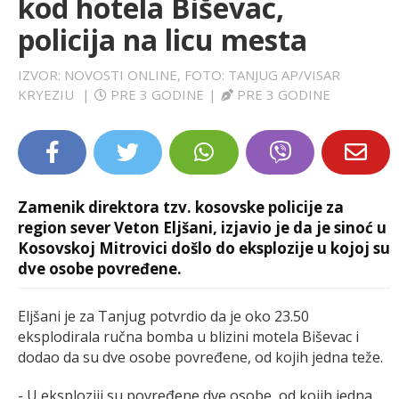
kod hotela Biševac,
LIFESTYLE
policija na licu mesta
EXTRA
IZVOR: NOVOSTI ONLINE, FOTO: TANJUG AP/VISAR
KRYEZIU
|
PRE 3 GODINE
|
PRE 3 GODINE
Zamenik direktora tzv. kosovske policije za
region sever Veton Eljšani, izjavio je da je sinoć u
Kosovskoj Mitrovici došlo do eksplozije u kojoj su
dve osobe povređene.
Eljšani je za Tanjug potvrdio da je oko 23.50
eksplodirala ručna bomba u blizini motela Biševac i
dodao da su dve osobe povređene, od kojih jedna teže.
- U eksploziji su povređene dve osobe, od kojih jedna