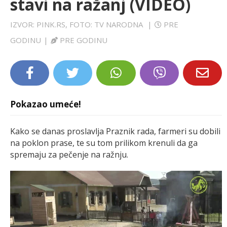
stavi na ražanj (VIDEO)
LIFESTYLE
IZVOR: PINK.RS, FOTO: TV NARODNA
|
PRE
EXTRA
GODINU
|
PRE GODINU
Pokazao umeće!
Kako se danas proslavlja Praznik rada, farmeri su dobili
na poklon prase, te su tom prilikom krenuli da ga
spremaju za pečenje na ražnju.