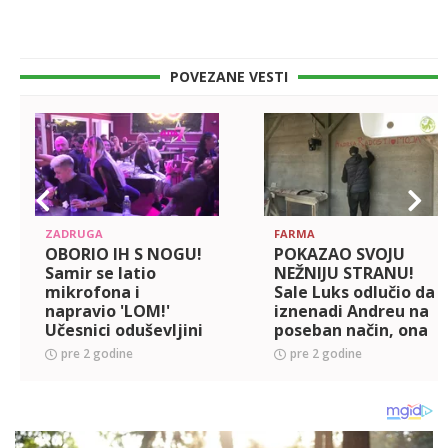
POVEZANE VESTI
ZADRUGA
FARMA
OBORIO IH S NOGU!
POKAZAO SVOJU
Samir se latio
NEŽNIJU STRANU!
mikrofona i
Sale Luks odlučio da
napravio 'LOM!'
iznenadi Andreu na
Učesnici oduševljini
poseban način, ona
njegovim
ostala bez teksta
pre 2 godine
pre 2 godine
raskošnim glasom!
(VIDEO)
(VIDEO)