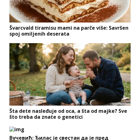
Švarcvald tiramisu mami na parče više: Savršen
spoj omiljenih deserata
Šta dete nasleđuje od oca, a šta od majke? Sve
što treba da znate o genetici
Вучевић: Ђилас је свестан да је пред