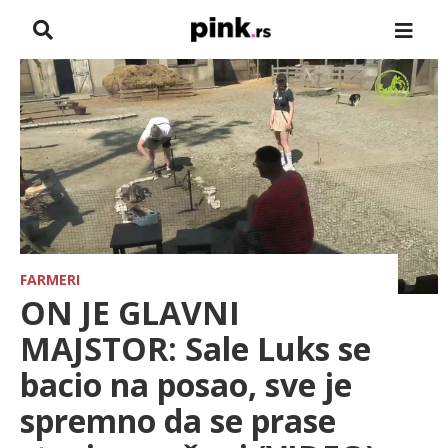
NASLOVNA
VESTI
ZADRUGA
SHOWBIZ
HRONIKA
FARMERI
ON JE GLAVNI
FARMERI
MAJSTOR: Sale Luks se
bacio na posao, sve je
TV
spremno da se prase
SPORT