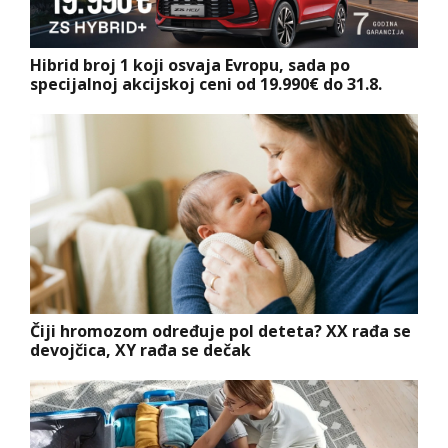
Hibrid broj 1 koji osvaja Evropu, sada po
specijalnoj akcijskoj ceni od 19.990€ do 31.8.
Čiji hromozom određuje pol deteta? XX rađa se
devojčica, XY rađa se dečak