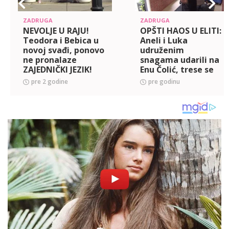
ZADRUGA
ZADRUGA
NEVOLJE U RAJU!
OPŠTI HAOS U ELITI:
Teodora i Bebica u
Aneli i Luka
novoj svađi, ponovo
udruženim
ne pronalaze
snagama udarili na
ZAJEDNIČKI JEZIK!
Enu Čolić, trese se
(VIDEO)
imanje od žestokih
pre 2 godine
pre godinu
svađa! (VIDEO)