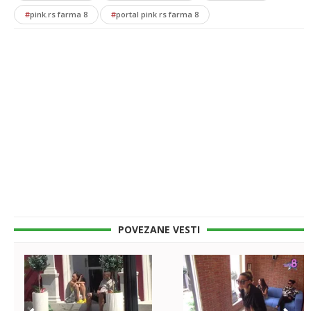
#
pink.rs farma 8
#
portal pink rs farma 8
POVEZANE VESTI