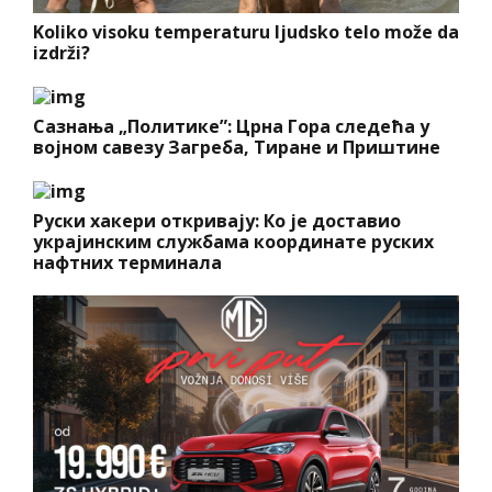
Koliko visoku temperaturu ljudsko telo može da
izdrži?
Сазнања „Политике”: Црна Гора следећа у
војном савезу Загреба, Тиране и Приштине
Руски хакери откривају: Ко је доставио
украјинским службама координате руских
нафтних терминала