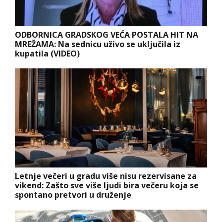
ODBORNICA GRADSKOG VEĆA POSTALA HIT NA
MREŽAMA: Na sednicu uživo se uključila iz
kupatila (VIDEO)
Letnje večeri u gradu više nisu rezervisane za
vikend: Zašto sve više ljudi bira večeru koja se
spontano pretvori u druženje