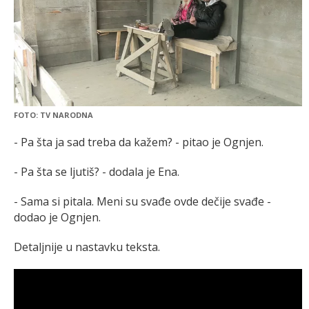
FOTO: TV NARODNA
- Pa šta ja sad treba da kažem? - pitao je Ognjen.
- Pa šta se ljutiš? - dodala je Ena.
- Sama si pitala. Meni su svađe ovde dečije svađe -
dodao je Ognjen.
Detaljnije u nastavku teksta.