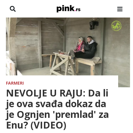
NASLOVNA
VESTI
ZADRUGA
SHOWBIZ
HRONIKA
FARMERI
NEVOLJE U RAJU: Da li
FARMERI
je ova svađa dokaz da
je Ognjen 'premlad' za
TV
Enu? (VIDEO)
SPORT