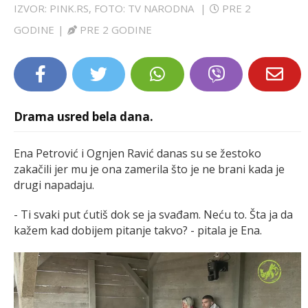
IZVOR: PINK.RS, FOTO: TV NARODNA
|
PRE 2
LIFESTYLE
GODINE
|
PRE 2 GODINE
EXTRA
Drama usred bela dana.
Ena Petrović i Ognjen Ravić danas su se žestoko
zakačili jer mu je ona zamerila što je ne brani kada je
drugi napadaju.
- Ti svaki put ćutiš dok se ja svađam. Neću to. Šta ja da
kažem kad dobijem pitanje takvo? - pitala je Ena.