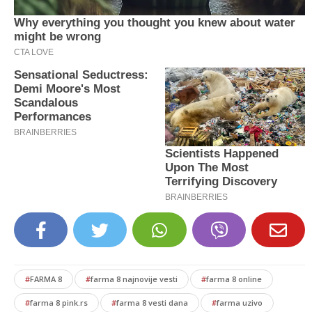
#
FARMA 8
#
farma 8 najnovije vesti
#
farma 8 online
#
farma 8 pink.rs
#
farma 8 vesti dana
#
farma uzivo