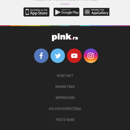
KONTAKT
MARKETING
IMPRESSUM
USLOVI KORIŠĆENJA
PIŠITE NAM