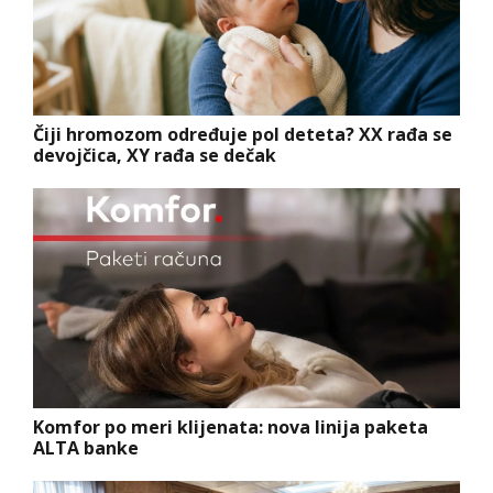
Čiji hromozom određuje pol deteta? XX rađa se
devojčica, XY rađa se dečak
Komfor po meri klijenata: nova linija paketa
ALTA banke