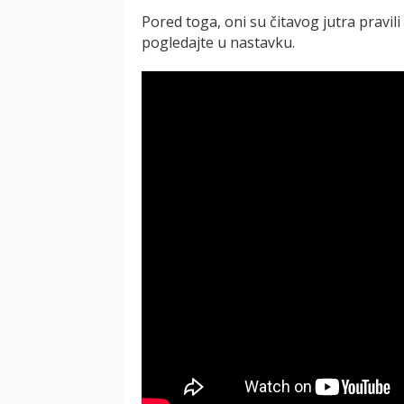
Pored toga, oni su čitavog jutra pravili
pogledajte u nastavku.