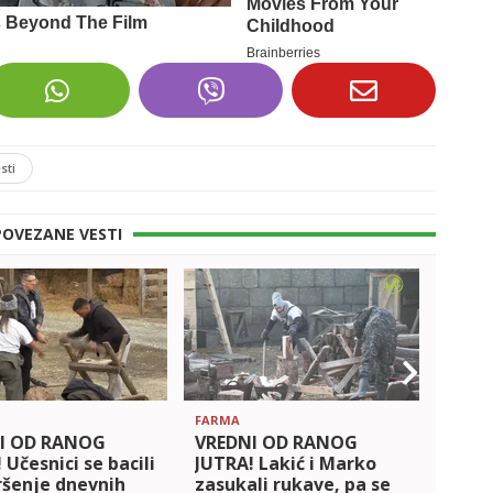
sti
POVEZANE VESTI
FARMA
FARMA
I OD RANOG
VREDNI OD RANOG
Vredn
 Učesnici se bacili
JUTRA! Lakić i Marko
Krist
ršenje dnevnih
zasukali rukave, pa se
Despo