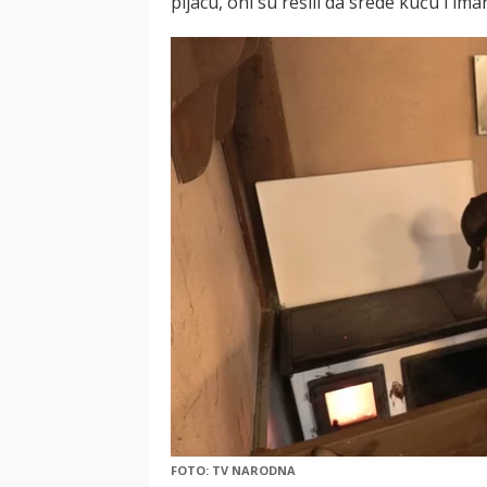
pijacu, oni su rešili da srede kuću i im
FOTO: TV NARODNA