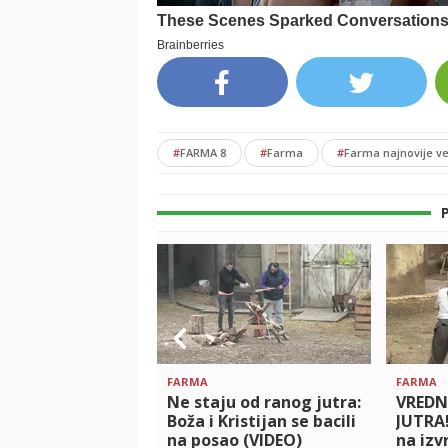
#
FARMA 8
#
Farma
#
Farma najnovije ve
FARMA
FARMA
Ne staju od ranog jutra:
VREDN
Boža i Kristijan se bacili
JUTRA!
na posao (VIDEO)
na izv