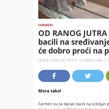
FARMERI
OD RANOG JUTRA V
bacili na sređivanj
će dobro proći na p
IZVOR: PINK.RS, FOTO: TV NARODNA
|
Mora tako!
Farmeri su se danas bacili na ozbiljan 