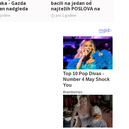
aka - Gazda
bacili na jedan od
posa
jan nadgleda
najtežih POSLOVA na
ništa
! (VIDEO)
imanju (VIDEO)
godine
pre 2 godine
pre 