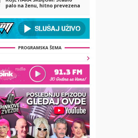
t
palo na ženu, hitno prevezena
u Urgentni centar: Oluja čupala
stabla, pogledajte STRAŠNE
PRIZORE
PROGRAMSKA ŠEMA