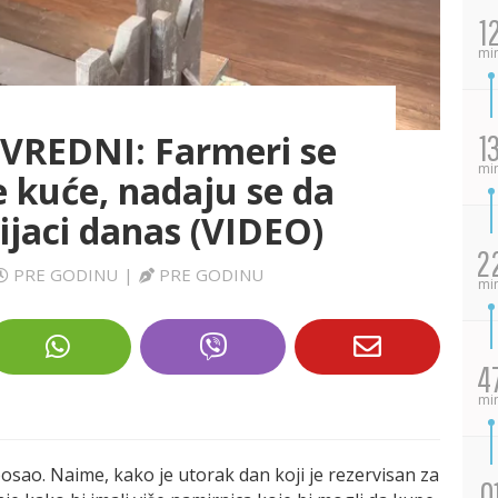
1
mi
REDNI: Farmeri se
1
mi
e kuće, nadaju se da
ijaci danas (VIDEO)
2
PRE GODINU
|
PRE GODINU
mi
4
mi
posao. Naime, kako je utorak dan koji je rezervisan za
0