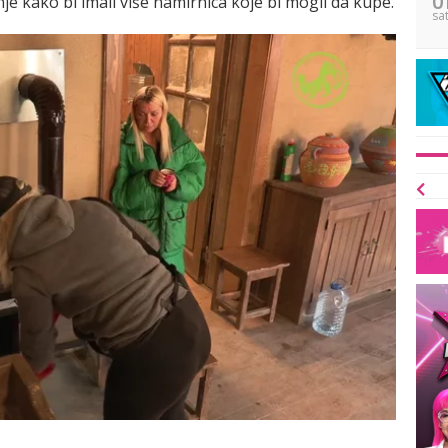
anje kako bi imali više namirnica koje bi mogli da kupe.
sa