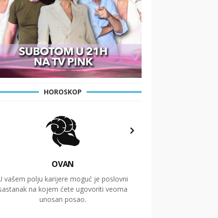
HOROSKOP
OVAN
U vašem polju karijere moguć je poslovni
Putovanja i čitav niz
sastanak na kojem ćete ugovoriti veoma
glavnu temu ovog 
unosan posao.
temelje dugoro