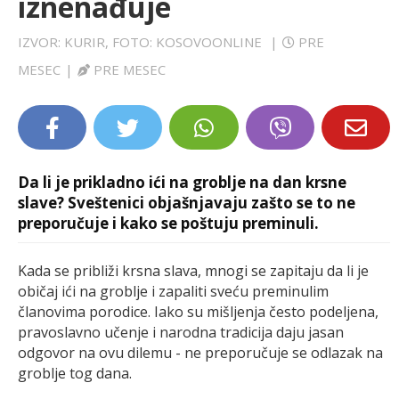
iznenađuje
LIFESTYLE
IZVOR: KURIR, FOTO: KOSOVOONLINE
|
PRE
EXTRA
MESEC
|
PRE MESEC
Da li je prikladno ići na groblje na dan krsne
slave? Sveštenici objašnjavaju zašto se to ne
preporučuje i kako se poštuju preminuli.
Kada se približi krsna slava, mnogi se zapitaju da li je
običaj ići na groblje i zapaliti sveću preminulim
članovima porodice. Iako su mišljenja često podeljena,
pravoslavno učenje i narodna tradicija daju jasan
odgovor na ovu dilemu - ne preporučuje se odlazak na
groblje tog dana.