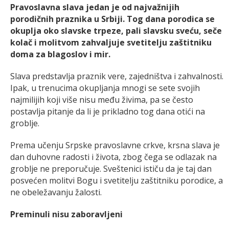
Pravoslavna slava jedan je od najvažnijih
porodičnih praznika u Srbiji. Tog dana porodica se
okuplja oko slavske trpeze, pali slavsku sveću, seče
kolač i molitvom zahvaljuje svetitelju zaštitniku
doma za blagoslov i mir.
Slava predstavlja praznik vere, zajedništva i zahvalnosti.
Ipak, u trenucima okupljanja mnogi se sete svojih
najmilijih koji više nisu među živima, pa se često
postavlja pitanje da li je prikladno tog dana otići na
groblje.
Prema učenju Srpske pravoslavne crkve, krsna slava je
dan duhovne radosti i života, zbog čega se odlazak na
groblje ne preporučuje. Sveštenici ističu da je taj dan
posvećen molitvi Bogu i svetitelju zaštitniku porodice, a
ne obeležavanju žalosti.
Preminuli nisu zaboravljeni