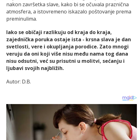
nakon završetka slave, kako bi se očuvala praznična
atmosfera, a istovremeno iskazalo poštovanje prema
preminulima.
Iako se običaji razlikuju od kraja do kraja,
zajednička poruka ostaje ista - krsna slava je dan
svetlosti, vere i okupljanja porodice. Zato mnogi
veruju da oni koji više nisu među nama tog dana
nisu odsutni, već su prisutni u molitvi, sećanju i
ljubavi svojih najbližih.
Autor: D.B.