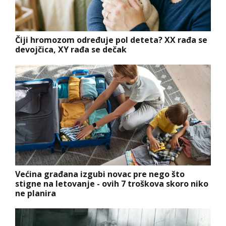
Čiji hromozom određuje pol deteta? XX rađa se
devojčica, XY rađa se dečak
Većina građana izgubi novac pre nego što
stigne na letovanje - ovih 7 troškova skoro niko
ne planira