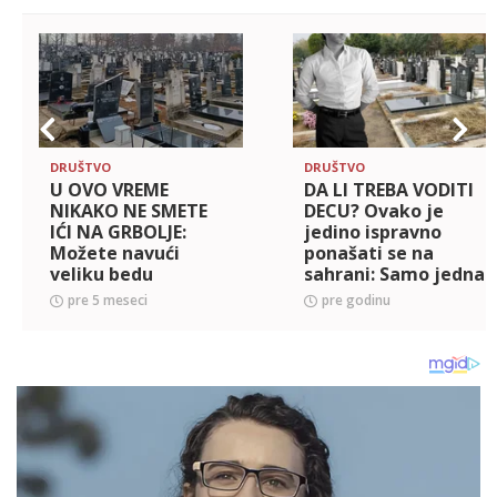
DRUŠTVO
DRUŠTVO
U OVO VREME
DA LI TREBA VODITI
NIKAKO NE SMETE
DECU? Ovako je
IĆI NA GRBOLJE:
jedino ispravno
Možete navući
ponašati se na
veliku bedu
sahrani: Samo jedna
vrsta odeće se
pre 5 meseci
pre godinu
nikako ne sme
nositi