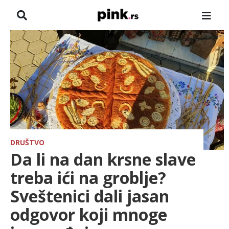
NASLOVNA
VESTI
ZADRUGA
SHOWBIZ
HRONIKA
DRUŠTVO
Da li na dan krsne slave
PINKOVE ZVEZDE
treba ići na groblje?
Sveštenici dali jasan
ODEON
odgovor koji mnoge
SPORT