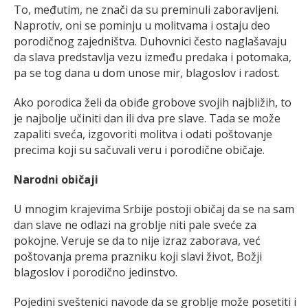
To, međutim, ne znači da su preminuli zaboravljeni.
Naprotiv, oni se pominju u molitvama i ostaju deo
porodičnog zajedništva. Duhovnici često naglašavaju
da slava predstavlja vezu između predaka i potomaka,
pa se tog dana u dom unose mir, blagoslov i radost.
Ako porodica želi da obiđe grobove svojih najbližih, to
je najbolje učiniti dan ili dva pre slave. Tada se može
zapaliti sveća, izgovoriti molitva i odati poštovanje
precima koji su sačuvali veru i porodične običaje.
Narodni običaji
U mnogim krajevima Srbije postoji običaj da se na sam
dan slave ne odlazi na groblje niti pale sveće za
pokojne. Veruje se da to nije izraz zaborava, već
poštovanja prema prazniku koji slavi život, Božji
blagoslov i porodično jedinstvo.
Pojedini sveštenici navode da se groblje može posetiti i