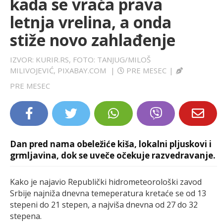
kada se vraća prava
LIFESTYLE
letnja vrelina, a onda
stiže novo zahlađenje
EXTRA
IZVOR: KURIR.RS, FOTO: TANJUG/MILOŠ
MILIVOJEVIĆ, PIXABAY.COM
|
PRE MESEC
|
PRE MESEC
Dan pred nama obeležiće kiša, lokalni pljuskovi i
grmljavina, dok se uveče očekuje razvedravanje.
Kako je najavio Republički hidrometeorološki zavod
Srbije najniža dnevna temeperatura kretaće se od 13
stepeni do 21 stepen, a najviša dnevna od 27 do 32
stepena.