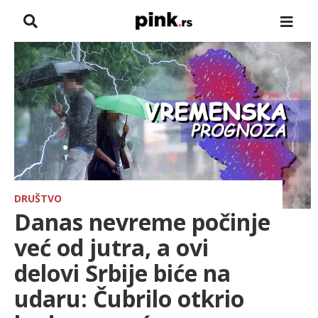
NASLOVNA
VESTI
ZADRUGA
SHOWBIZ
HRONIKA
DRUŠTVO
Danas nevreme počinje
PINKOVE ZVEZDE
već od jutra, a ovi
delovi Srbije biće na
ODEON
udaru: Čubrilo otkrio
SPORT