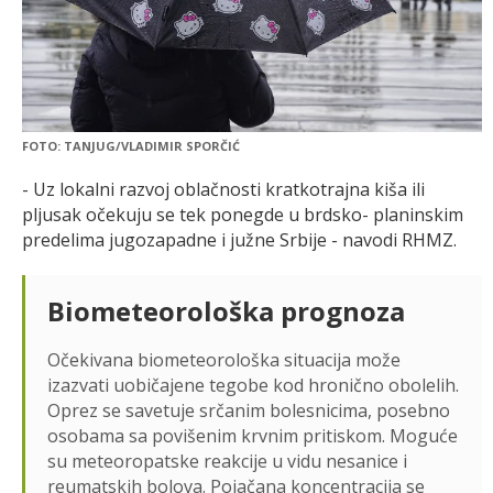
FOTO: TANJUG/VLADIMIR SPORČIĆ
- Uz lokalni razvoj oblačnosti kratkotrajna kiša ili
pljusak očekuju se tek ponegde u brdsko- planinskim
predelima jugozapadne i južne Srbije - navodi RHMZ.
Biometeorološka prognoza
Očekivana biometeorološka situacija može
izazvati uobičajene tegobe kod hronično obolelih.
Oprez se savetuje srčanim bolesnicima, posebno
osobama sa povišenim krvnim pritiskom. Moguće
su meteoropatske reakcije u vidu nesanice i
reumatskih bolova. Pojačana koncentracija se