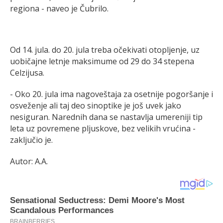
regiona - naveo je Čubrilo.
Od 14. jula. do 20. jula treba očekivati otopljenje, uz
uobičajne letnje maksimume od 29 do 34 stepena
Celzijusa.
- Oko 20. jula ima nagoveštaja za osetnije pogoršanje i
osveženje ali taj deo sinoptike je još uvek jako
nesiguran. Narednih dana se nastavlja umereniji tip
leta uz povremene pljuskove, bez velikih vrućina -
zaključio je.
Autor: A.A.