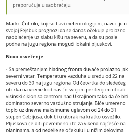
preporučuje u saobraćaju.
Marko Čubrilo, koji se bavi meteorologijom, naveo je u
svojoj Fejsbuk prognozi da se danas očekuje prolazno
naoblačenje uz slabu kišu na severu, a da su posle
podne na jugu regiona mogući lokalni pljuskovi.
Novo osveženje
- Sa premeštanjem hladnog fronta duvaće prolazno jak
severni vetar. Temperature vazduha u sredu od 22 na
severu do 30 na jugu regiona. Od četvrtka do sledećeg
utorka na vreme kod nas će svojom periferijom uticati
visinski ciklon sa centrom nad Ukrajinom tako da će biti
dominatno severno vazdušno strujanje. Biće umereno
toplo uz dnevne maksimume uglavom od 24 do 31
stepen Celzijusa, dok bi u utorak na kratko osvežilo.
Pljuskova će biti povremeno i to za vikend najčešće na
planinama, a od nedelje se očekuju i u nižim delovima