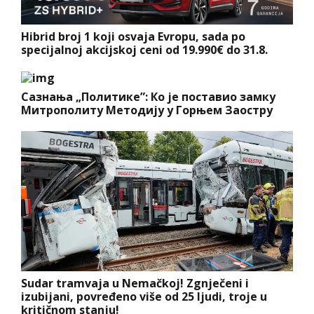
Hibrid broj 1 koji osvaja Evropu, sada po
specijalnoj akcijskoj ceni od 19.990€ do 31.8.
Сазнања „Политике”: Ко је поставио замку
Митрополиту Методију у Горњем Заостру
Sudar tramvaja u Nemačkoj! Zgnječeni i
izubijani, povređeno više od 25 ljudi, troje u
kritičnom stanju!