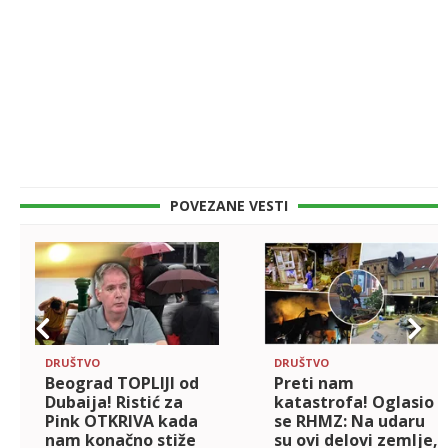
POVEZANE VESTI
DRUŠTVO
DRUŠTVO
Beograd TOPLIJI od
Preti nam
Dubaija! Ristić za
katastrofa! Oglasio
Pink OTKRIVA kada
se RHMZ: Na udaru
nam konačno stiže
su ovi delovi zemlje,