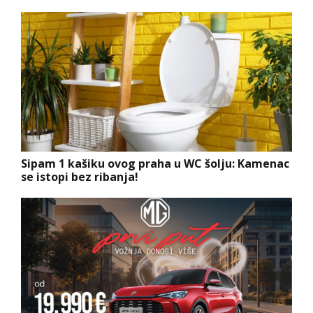
Sipam 1 kašiku ovog praha u WC šolju: Kamenac
se istopi bez ribanja!