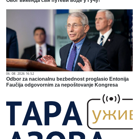
Овог викенда сви путеви воде у Гучу!
06. 08. 2026 16:52
Odbor za nacionalnu bezbednost proglasio Entonija
Faučija odgovornim za nepoštovanje Kongresa