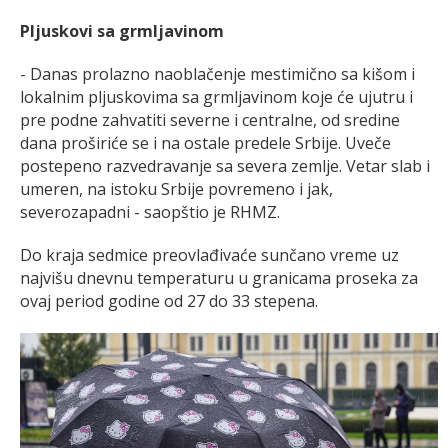
Pljuskovi sa grmljavinom
- Danas prolazno naoblačenje mestimično sa kišom i
lokalnim pljuskovima sa grmljavinom koje će ujutru i
pre podne zahvatiti severne i centralne, od sredine
dana proširiće se i na ostale predele Srbije. Uveče
postepeno razvedravanje sa severa zemlje. Vetar slab i
umeren, na istoku Srbije povremeno i jak,
severozapadni - saopštio je RHMZ.
Do kraja sedmice preovlađivaće sunčano vreme uz
najvišu dnevnu temperaturu u granicama proseka za
ovaj period godine od 27 do 33 stepena.