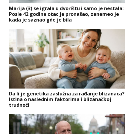
Marija (3) se igrala u dvorištu i samo je nestala:
Posle 42 godine otac je pronašao, zanemeo je
kada je saznao gde je bila
Da li je genetika zaslužna za rađanje blizanaca?
Istina o naslednim faktorima i blizanačkoj
trudnoći