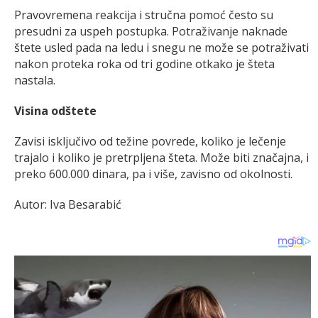
Pravovremena reakcija i stručna pomoć često su
presudni za uspeh postupka. Potraživanje naknade
štete usled pada na ledu i snegu ne može se potraživati
nakon proteka roka od tri godine otkako je šteta
nastala.
Visina odštete
Zavisi isključivo od težine povrede, koliko je lečenje
trajalo i koliko je pretrpljena šteta. Može biti značajna, i
preko 600.000 dinara, pa i više, zavisno od okolnosti.
Autor: Iva Besarabić