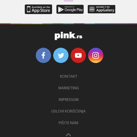
KONTAKT
MARKETING
IMPRESSUM
USLOVI KORIŠĆENJA
PIŠITE NAM