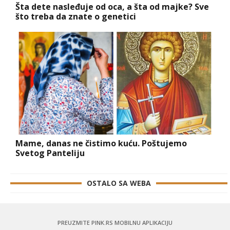
Šta dete nasleđuje od oca, a šta od majke? Sve
što treba da znate o genetici
Mame, danas ne čistimo kuću. Poštujemo
Svetog Panteliju
OSTALO SA WEBA
PREUZMITE PINK.RS MOBILNU APLIKACIJU