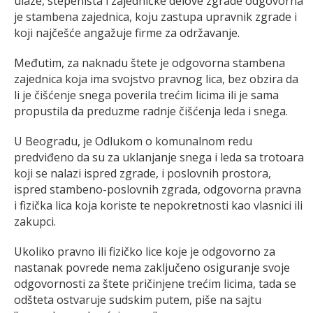
ulaze, stepeništa i zajedničke delove zgrade odgovorna
je stambena zajednica, koju zastupa upravnik zgrade i
koji najčešće angažuje firme za održavanje.
Međutim, za naknadu štete je odgovorna stambena
zajednica koja ima svojstvo pravnog lica, bez obzira da
li je čišćenje snega poverila trećim licima ili je sama
propustila da preduzme radnje čišćenja leda i snega.
U Beogradu, je Odlukom o komunalnom redu
predviđeno da su za uklanjanje snega i leda sa trotoara
koji se nalazi ispred zgrade, i poslovnih prostora,
ispred stambeno-poslovnih zgrada, odgovorna pravna
i fizička lica koja koriste te nepokretnosti kao vlasnici ili
zakupci.
Ukoliko pravno ili fizičko lice koje je odgovorno za
nastanak povrede nema zaključeno osiguranje svoje
odgovornosti za štete pričinjene trećim licima, tada se
odšteta ostvaruje sudskim putem, piše na sajtu