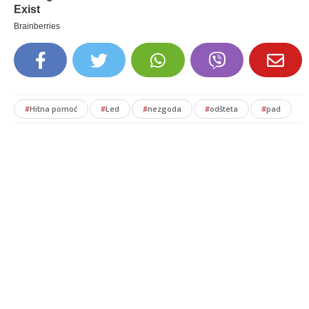
#
Hitna pomoć
#
Led
#
nezgoda
#
odšteta
#
pad