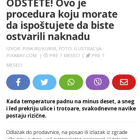
ODŠTETE! Ovo je
LIFESTYLE
procedura koju morate
da ispoštujete da biste
EXTRA
ostvarili naknadu
IZVOR: PINK.RS/KURIR, FOTO: ILUSTRACIJA,
PIXABAY.COM
|
PRE 7 MESECI
|
PRE 7
MESECI
Kada temperature padnu na minus deset, a sneg
i led prekriju ulice i trotoare, svakodnevne navike
postaju rizične.
Odlazak do prodavnice, na posao ili izlazak iz zgrade