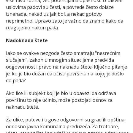
više nisu rutina, već potencijalna opasnost. U takvim
uslovima padovi su česti, a povrede često dolaze
iznenada, nekad uz jak bol, a nekad gotovo
neprimetno. Upravo zato je važno da znamo kako da
reagujemo nakon pada.
Nadoknada štete
Iako se ovakve nezgode često smatraju "nesrećnim
slučajem", zakon u mnogim situacijama predviđa
odgovornost i pravo na naknadu štete. Ključno pitanje
je: ko je bio dužan da očisti površinu na kojoj je došlo
do pada?
Ako lice ili subjekt koji je bio u obavezi da održava
površinu to nije učinio, može postojati osnov za
naknadu štete.
Za ulice, puteve i trgove odgovorni su grad ili opština,
odnosno javna komunalna preduzeća. Za trotoare,