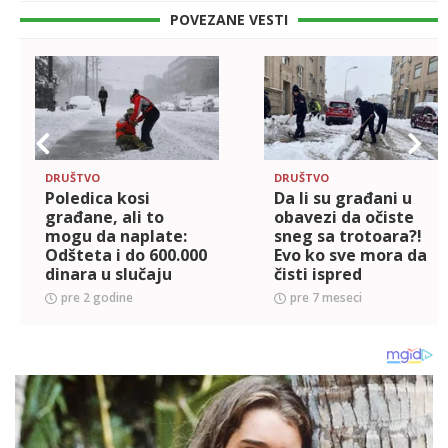
POVEZANE VESTI
DRUŠTVO
DRUŠTVO
Poledica kosi
Da li su građani u
građane, ali to
obavezi da očiste
mogu da naplate:
sneg sa trotoara?!
Odšteta i do 600.000
Evo ko sve mora da
dinara u slučaju
čisti ispred
pada! Ovo je
objekata, kazne su i
pre 2 godine
pre 7 meseci
osnovni uslov da
do 150.000 dinara
dobijete novac