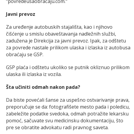
"povredeusaobraćaju.com."
Javni prevoz
Za uređenje autobuskih stajališta, kao i njihovo
čišćenje u smislu obaveštavanja nadležnih službi,
zadužena je Direkcija za javni prevoz. Ipak, za odštetu
za povrede nastale prilikom ulaska i izlaska iz autobusa
obraćaju se GSP.
GSP plaća i odštetu ukoliko se putnik okliznuo prilikom
ulaska ili izlaska iz vozila.
Šta učiniti odmah nakon pada?
Da biste povećali šanse za uspešno ostvarivanje prava,
preporučuje se da: fotografišete mesto pada i poledicu,
zabeležite podatke svedoka, odmah potražite lekarsku
pomoć, sačuvate svu medicinsku dokumentaciju, što
pre se obratite advokatu radi pravnog saveta.