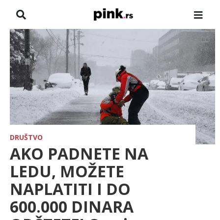
NASLOVNA
VESTI
ZADRUGA
SHOWBIZ
HRONIKA
DRUŠTVO
AKO PADNETE NA
PINKOVE ZVEZDE
LEDU, MOŽETE
NAPLATITI I DO
TV
600.000 DINARA
SPORT