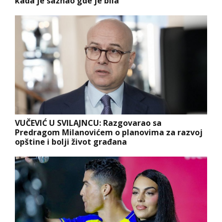
kada je saznao gde je bila
VUČEVIĆ U SVILAJNCU: Razgovarao sa
Predragom Milanovićem o planovima za razvoj
opštine i bolji život građana