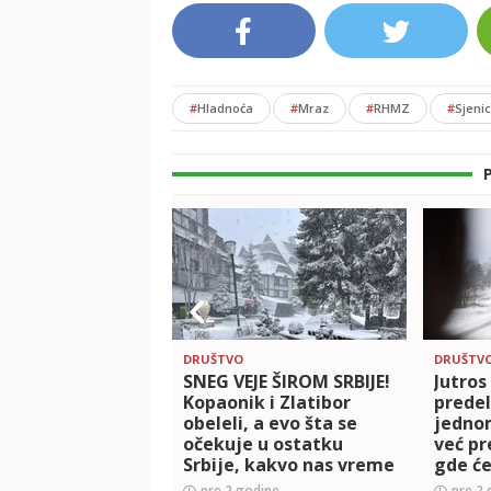
#
Hladnoća
#
Mraz
#
RHMZ
#
Sjeni
DRUŠTVO
DRUŠTV
SNEG VEJE ŠIROM SRBIJE!
Jutros
Kopaonik i Zlatibor
predel
obeleli, a evo šta se
jednom
očekuje u ostatku
već pr
Srbije, kakvo nas vreme
gde će
očekuje
pre 2 godine
pre 2 