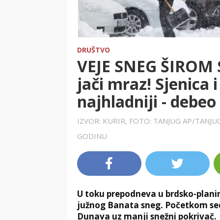
DRUŠTVO
VEJE SNEG ŠIROM S
jači mraz! Sjenica 
najhladniji - debe
IZVOR: KURIR, FOTO: TANJUG AP/TANJU
GODINU
U toku prepodneva u brdsko-plani
južnog Banata sneg. Početkom sedm
Dunava uz manji snežni pokrivač.