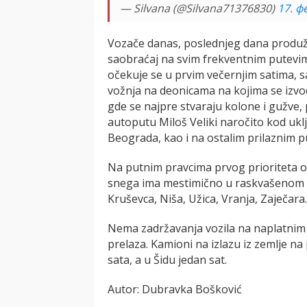
— Silvana (@Silvana71376830)
17. ф
Vozače danas, poslednjeg dana produ
saobraćaj na svim frekventnim putevim
očekuje se u prvim večernjim satima, 
vožnja na deonicama na kojima se izvo
gde se najpre stvaraju kolone i gužve, 
autoputu Miloš Veliki naročito kod ukl
Beograda, kao i na ostalim prilaznim 
Na putnim pravcima prvog prioriteta od
snega ima mestimično u raskvašenom sta
Kruševca, Niša, Užica, Vranja, Zaječara.
Nema zadržavanja vozila na naplatnim 
prelaza. Kamioni na izlazu iz zemlje na
sata, a u Šidu jedan sat.
Autor: Dubravka Bošković