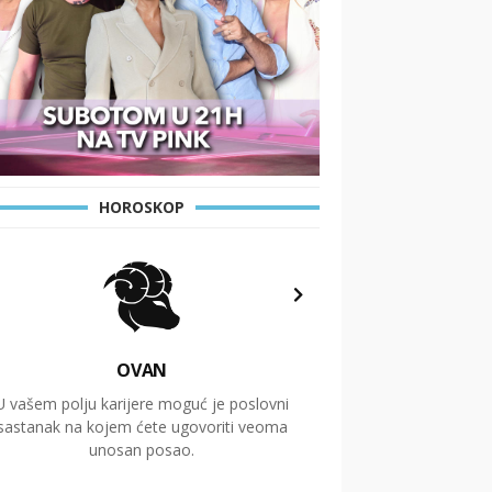
HOROSKOP
OVAN
U vašem polju karijere moguć je poslovni
Putovanja i čitav niz
sastanak na kojem ćete ugovoriti veoma
glavnu temu ovog 
unosan posao.
temelje dugoro