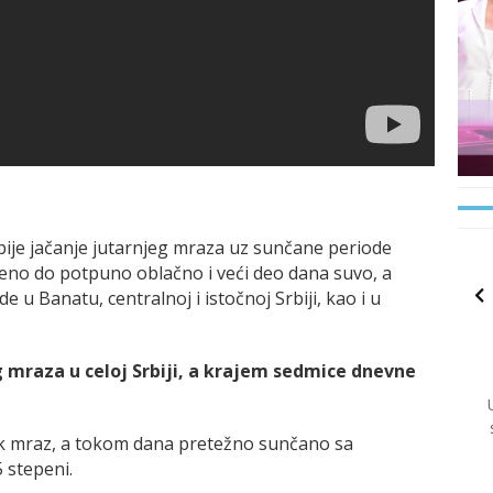
ije jačanje jutarnjeg mraza uz sunčane periode
eno do potpuno oblačno i veći deo dana suvo, a
u Banatu, centralnoj i istočnoj Srbiji, kao i u
 mraza u celoj Srbiji, a krajem sedmice dnevne
ak mraz, a tokom dana pretežno sunčano sa
 stepeni.