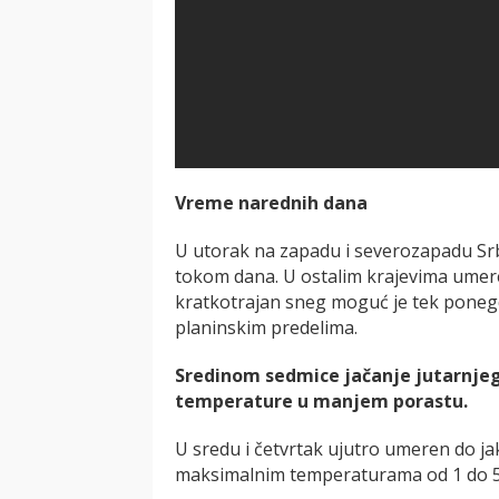
Vreme narednih dana
U utorak na zapadu i severozapadu Srb
tokom dana. U ostalim krajevima umer
kratkotrajan sneg moguć je tek ponegde 
planinskim predelima.
Sredinom sedmice jačanje jutarnjeg
temperature u manjem porastu.
U sredu i četvrtak ujutro umeren do j
maksimalnim temperaturama od 1 do 5