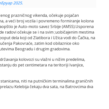
ебруар 2025.
ženog prazničnog vikenda, očekuje pojačan
a, a veći broj vozila i povremeno formiranje kolona
saopštio je Auto-moto savez Srbije (AMSS).Usporena
de radovi očekuje se i na svim ;uobičajenim mestima
poput dela koji od Zlatibora i Užica vodi do Čačka, na
jučenja Pakovraće, zatim kod obilaznice oko
putevima Beogradu i drugim gradovima.
ržavanja kolovozi su vlažni u nižim predelima,
nju do pet centimetara na teritoriji Ivanjice,
stanicama, niti na putničkim terminalima graničnih
 prelazu Kelebija čekaju dva sata, na Batrovcima dva