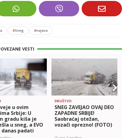
ca
#
Sneg
#
najava
POVEZANE VESTI
O
DRUŠTVO
DRUŠT
 veje u ovim
SNEG ZAVEJAO OVAJ DEO
RHMZ
ima Srbije: U
ZAPADNE SRBIJE!
UPOZ
 gradu kiša je
Saobraćaj otežan,
se d
ešla u sneg, a EVO
vozači oprezno! (FOTO)
snega
 danas padati
Srbij
godine
pre 2 godine
pre 