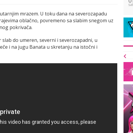
sa
jutarnjim mrazem. U toku dana na severozapadu
 krajevima oblačno, povremeno sa slabim snegom uz
nog pokrivača.
 slab do umeren, severni i severozapadni, u
veče i na jugu Banata u skretanju na istočni i
.