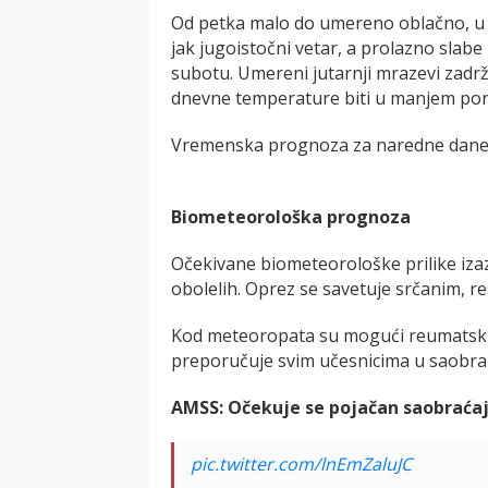
Od petka malo do umereno oblačno, u
jak jugoistočni vetar, a prolazno sla
subotu. Umereni jutarnji mrazevi zadrž
dnevne temperature biti u manjem por
Vremenska prognoza za naredne dane 
Biometeorološka prognoza
Očekivane biometeorološke prilike iz
obolelih. Oprez se savetuje srčanim, re
Kod meteoropata su mogući reumatski b
preporučuje svim učesnicima u saobra
AMSS: Očekuje se pojačan saobraćaj 
pic.twitter.com/lnEmZaluJC