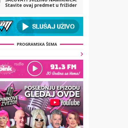
t
Stavite ovaj predmet u frižider
i zaboravite na bacanje hrane
PROGRAMSKA ŠEMA