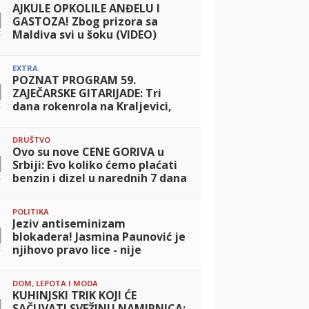
AJKULE OPKOLILE ANĐELU I
1
GASTOZA! Zbog prizora sa
t
Maldiva svi u šoku (VIDEO)
EXTRA
POZNAT PROGRAM 59.
1
ZAJEČARSKE GITARIJADE: Tri
t
dana rokenrola na Kraljevici,
ulaz besplatan!
DRUŠTVO
Ovo su nove CENE GORIVA u
1
Srbiji: Evo koliko ćemo plaćati
t
benzin i dizel u narednih 7 dana
POLITIKA
Jeziv antiseminizam
1
blokadera! Jasmina Paunović je
t
njihovo pravo lice - nije
greškom druga na listi
DOM, LEPOTA I MODA
KUHINJSKI TRIK KOJI ĆE
1
SAČUVATI SVEŽINU NAMIRNICA: