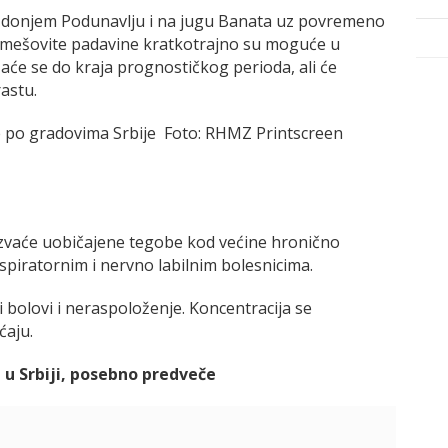
 donjem Podunavlju i na jugu Banata uz povremeno
be mešovite padavine kratkotrajno su moguće u
aće se do kraja prognostičkog perioda, ali će
astu.
po gradovima Srbije Foto: RHMZ Printscreen
azvaće uobičajene tegobe kod većine hronično
spiratornim i nervno labilnim bolesnicima.
olovi i neraspoloženje. Koncentracija se
ćaju.
u Srbiji, posebno predveče