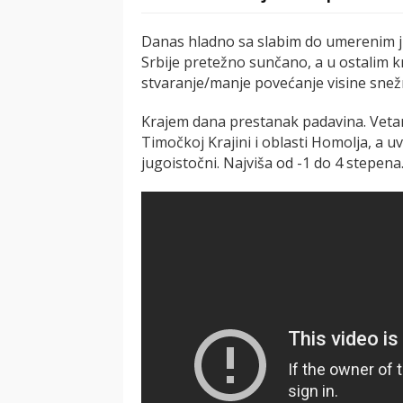
Danas hladno sa slabim do umerenim 
Srbije pretežno sunčano, a u ostalim
stvaranje/manje povećanje visine snež
Krajem dana prestanak padavina. Vetar
Timočkoj Krajini i oblasti Homolja, a u
jugoistočni. Najviša od -1 do 4 stepena