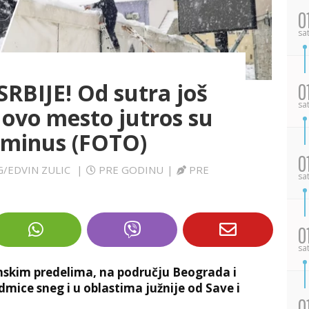
0
sa
RBIJE! Od sutra još
0
sa
i ovo mesto jutros su
o minus (FOTO)
0
G/EDVIN ZULIC
|
PRE GODINU
|
PRE
sa
0
sa
nskim predelima, na području Beograda i
ice sneg i u oblastima južnije od Save i
0