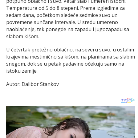
potpuno oblačno i suvo. Vetar slab i umeren istočni.
Temperatura od 5 do 8 stepeni. Prema izgledima za
sedam dana, početkom sledeće sedmice suvo uz
povremene sunčane intervale. U sredu umereno
naoblačenje, tek ponegde na zapadu i jugozapadu sa
slabom kišom.
U četvrtak pretežno oblačno, na severu suvo, u ostalim
krajevima mestimično sa kišom, na planinama sa slabim
snegom, dok se u petak padavine očekuju samo na
istoku zemlje.
Autor: Dalibor Stankov