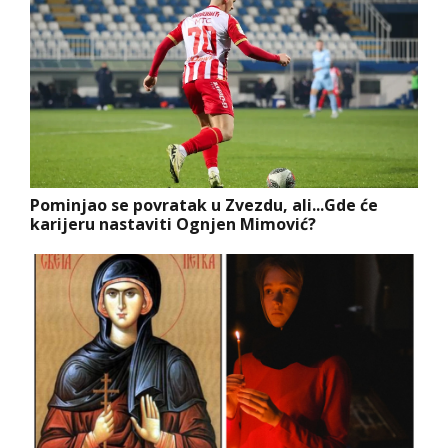
Pominjao se povratak u Zvezdu, ali...Gde će
karijeru nastaviti Ognjen Mimović?