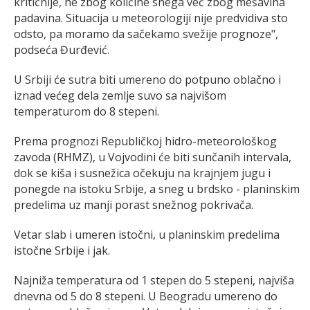
kritičnije, ne zbog količine snega već zbog mešavina
padavina. Situacija u meteorologiji nije predvidiva sto
odsto, pa moramo da sačekamo svežije prognoze",
podseća Đurđević.
U Srbiji će sutra biti umereno do potpuno oblačno i
iznad većeg dela zemlje suvo sa najvišom
temperaturom do 8 stepeni.
Prema prognozi Republičkoj hidro-meteorološkog
zavoda (RHMZ), u Vojvodini će biti sunčanih intervala,
dok se kiša i susnežica očekuju na krajnjem jugu i
ponegde na istoku Srbije, a sneg u brdsko - planinskim
predelima uz manji porast snežnog pokrivača.
Vetar slab i umeren istočni, u planinskim predelima
istočne Srbije i jak.
Najniža temperatura od 1 stepen do 5 stepeni, najviša
dnevna od 5 do 8 stepeni. U Beogradu umereno do