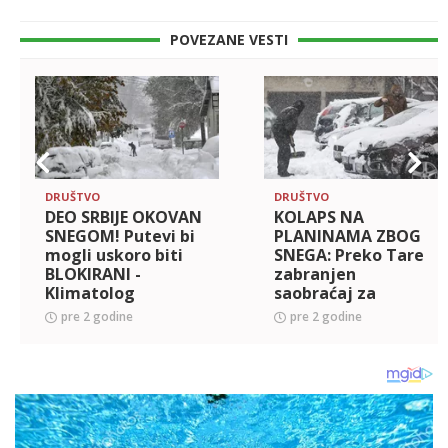
POVEZANE VESTI
DRUŠTVO
DRUŠTVO
DEO SRBIJE OKOVAN
KOLAPS NA
SNEGOM! Putevi bi
PLANINAMA ZBOG
mogli uskoro biti
SNEGA: Preko Tare
BLOKIRANI -
zabranjen
Klimatolog
saobraćaj za
upozorava: Pazite
šlepere, kritično i
pre 2 godine
pre 2 godine
se ove OPASNE
na putu za
POJAVE!
Prijepolje - okovan i
region