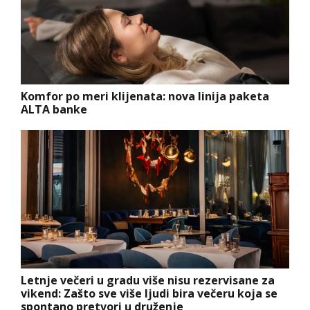
Komfor po meri klijenata: nova linija paketa
ALTA banke
Letnje večeri u gradu više nisu rezervisane za
vikend: Zašto sve više ljudi bira večeru koja se
spontano pretvori u druženje