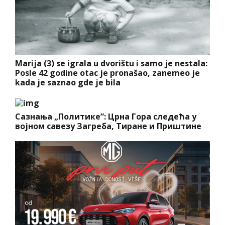
Marija (3) se igrala u dvorištu i samo je nestala:
Posle 42 godine otac je pronašao, zanemeo je
kada je saznao gde je bila
Сазнања „Политике”: Црна Гора следећа у
војном савезу Загреба, Тиране и Приштине