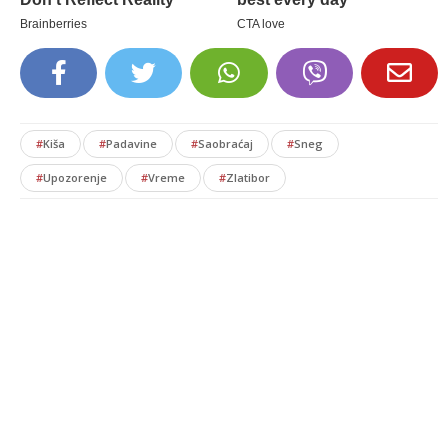
#
Kiša
#
Padavine
#
Saobraćaj
#
Sneg
#
Upozorenje
#
Vreme
#
Zlatibor