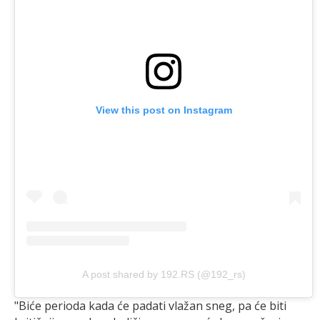
View this post on Instagram
A post shared by 192.RS (@192_rs)
"Biće perioda kada će padati vlažan sneg, pa će biti