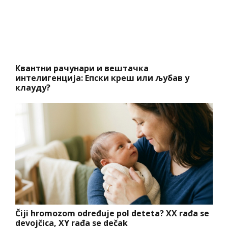
Квантни рачунари и вештачка
интелигенција: Епски креш или љубав у
клауду?
Čiji hromozom određuje pol deteta? XX rađa se
devojčica, XY rađa se dečak