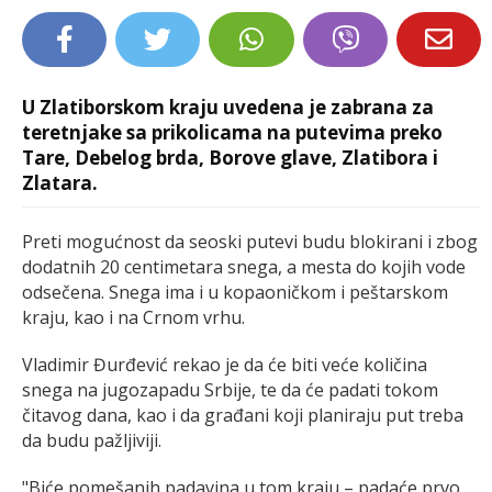
LIFESTYLE
EXTRA
U Zlatiborskom kraju uvedena je zabrana za
teretnjake sa prikolicama na putevima preko
Tare, Debelog brda, Borove glave, Zlatibora i
Zlatara.
Preti mogućnost da seoski putevi budu blokirani i zbog
dodatnih 20 centimetara snega, a mesta do kojih vode
odsečena. Snega ima i u kopaoničkom i peštarskom
kraju, kao i na Crnom vrhu.
Vladimir Đurđević rekao je da će biti veće količina
snega na jugozapadu Srbije, te da će padati tokom
čitavog dana, kao i da građani koji planiraju put treba
da budu pažljiviji.
"Biće pomešanih padavina u tom kraju – padaće prvo