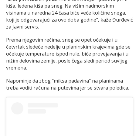
kiša, ledena kiša pa sneg. Na višim nadmorskim
visinama u naredna 24 časa biće veće količine snega,
koji je odgovarajući za ovo doba godine", kaže Đurđević
za Javni servis.
Prema njegovim rečima, sneg se opet očekuje i u
četvrtak sledeće nedelje u planinskim krajevima gde se
očekuje temperature ispod nule, biće provejavanja i u
nižim delovima zemlje, posle čega sledi period suvljeg
vremena.
Napominje da zbog "miksa padavina" na planinama
treba voditi računa na putevima jer se stvara poledica.